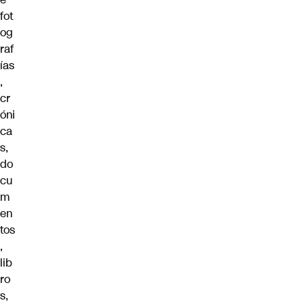
fot
og
raf
ías
,
cr
óni
ca
s,
do
cu
m
en
tos
,
lib
ro
s,