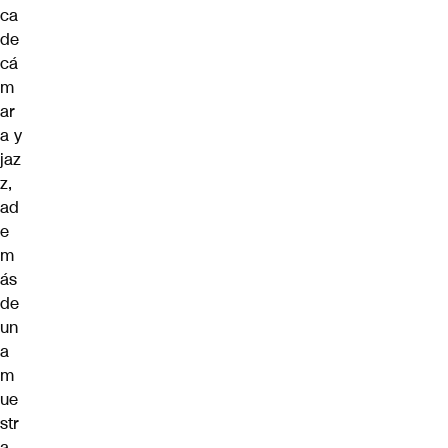
ca
de
cá
m
ar
a y
jaz
z,
ad
e
m
ás
de
un
a
m
ue
str
a