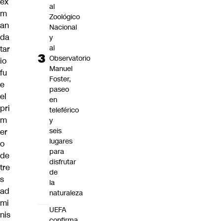
ex
al
m
Zoológico
an
Nacional
da
y
al
tar
Observatorio
io
Manuel
fu
Foster,
e
paseo
el
en
pri
teleférico
m
y
seis
er
lugares
o
para
de
disfrutar
tre
de
s
la
ad
naturaleza
mi
UEFA
nis
confirma