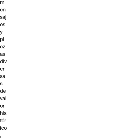
m
en
saj
es
y
pi
ez
as
div
er
sa
s
de
val
or
his
tór
ico
,