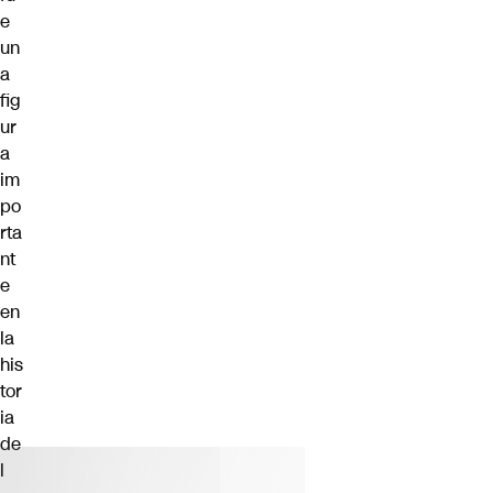
e
un
a
fig
ur
a
im
po
rta
nt
e
en
la
his
tor
ia
de
l