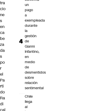
tra
un
cio
pago
ne
a
s
exempleada
durante
en
la
ca
gestión
be
de
za
Gianni
da
Infantino,
s
en
po
medio
de
r
desmentidos
el
sobre
Pa
relación
rti
sentimental
do
Chile
Ra
llega
di
al
cal