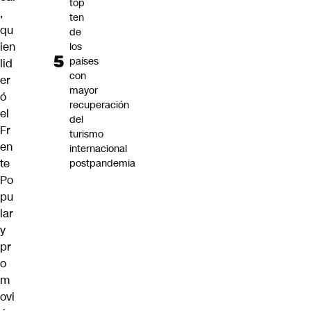
top
,
ten
qu
de
ien
los
países
lid
con
er
mayor
ó
recuperación
el
del
Fr
turismo
en
internacional
te
postpandemia
Po
pu
lar
y
pr
o
m
ovi