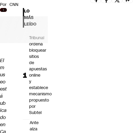
Por
CNN
Futuro 360
LO
Opinión
MÁS
LEÍDO
Tribunal
ordena
bloquear
sitios
El
de
m
apuestas
us
online
eo
y
establece
est
mecanismo
á
propuesto
ub
por
ica
Subtel
do
Ante
en
alza
Ca