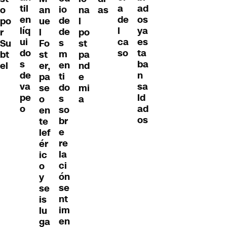
til
ad
a
io
o
an
na
as
en
os
de
de
po
ue
l
líq
ya
l
de
r
l
po
ui
es
ca
s
Su
Fo
st
do
ta
so
m
bt
st
pa
s
ba
en
el
er,
nd
de
n
ti
pa
e
va
sa
do
se
mi
pe
ld
s
o
a
o
ad
so
en
os
br
te
e
lef
re
ér
la
ic
ci
o
ón
y
se
se
nt
is
im
lu
en
ga