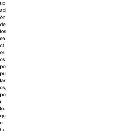
uc
aci
ón
de
los
se
ct
or
es
po
pu
lar
es,
po
r
lo
qu
e
fu