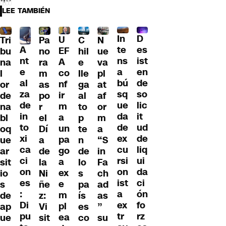
LEE TAMBIÉN
D
In
U
Tri
Pa
C
N
A
es
te
EF
bu
no
hil
ue
nt
ist
ns
A
na
ra
e
va
e
en
a
co
l
m
lle
pl
al
de
bú
nf
or
as
ga
at
za
so
sq
ir
de
po
al
af
de
lic
ue
m
na
r
to
or
in
it
da
a
bl
el
p
m
to
ud
de
un
oq
Dí
te
a
xi
de
ex
pa
ue
a
n
“S
ca
liq
cu
go
ar
de
de
in
ci
ui
rsi
a
sit
la
lo
Fa
on
da
on
ex
io
Ni
s
ch
es
ci
ist
e
s
ñe
pa
ad
:
ón
a
m
de
z:
ís
as
Di
fo
ex
pl
ap
Vi
es
”
pu
rz
tr
ea
ue
sit
co
su