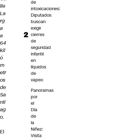
de
lle
intoxicaciones:
La
Diputados
rg
buscan
a
exigir
cierres
a
de
64
seguridad
kil
infantil
ó
en
m
líquidos
etr
de
os
vapeo
de
Panoramas
Sa
por
nti
el
ag
Día
de
o.
la
Niñez:
El
Visita