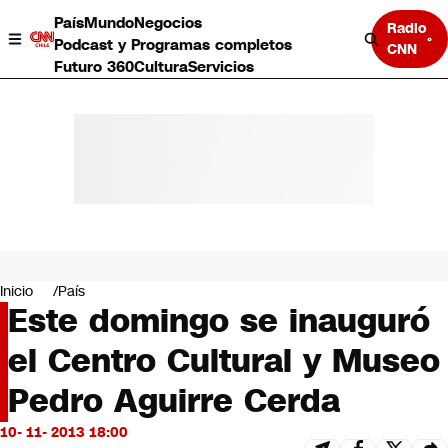
País
Mundo
Negocios
Radio
Podcast y Programas completos
CNN
Futuro 360
Cultura
Servicios
País
Mundo
Negocios
Inicio
País
Este domingo se inauguró
Deportes
Programas completos
el Centro Cultural y Museo
Cultura
Servicios
Pedro Aguirre Cerda
Bits
CNN Data
10- 11- 2013 18:00
CNN tiempo