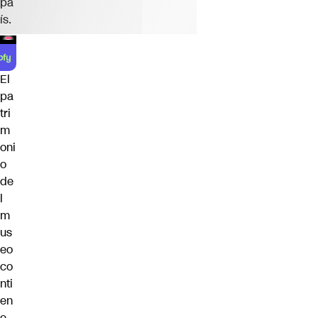
pa
ís.
El
pa
tri
m
oni
o
de
l
m
us
eo
co
nti
en
e