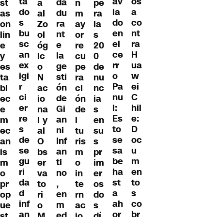
ta
os
av
da
st
a
n
pe
do
a
ia
du
as
al
m
ra
s
co
do
ra
on
Zo
ay
la
bu
nt
en
nt
lin
ol
or
s
sc
ra
el
e
e
óg
re
20
an
H
ce
la
y
ic
cu
0
ex
ua
rr
ge
es
o
pe
de
igi
w
o
sti
ta
N
ra
nu
r
ei
Pa
ón
bl
ac
ci
nc
ci
C
nu
de
ec
io
ón
ia
er
hil
l:
Gi
e
na
de
s
re
e:
Es
an
m
l y
l
en
s
D
to
ni
ec
al
tu
su
de
oc
se
Inf
an
O
ris
s
se
u
sa
an
is
bs
m
pr
gu
m
be
ti
m
er
o
im
ri
en
ha
no
o
va
in
er
da
to
st
,
pr
to
te
os
d
s
a
en
op
ri
rn
do
inf
co
ah
m
ue
o
ac
s
an
br
or
ed
st
M
io
dí