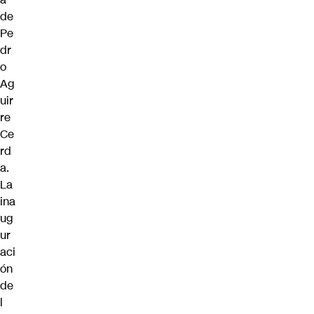
de
Pe
dr
o
Ag
uir
re
Ce
rd
a.
La
ina
ug
ur
aci
ón
de
l