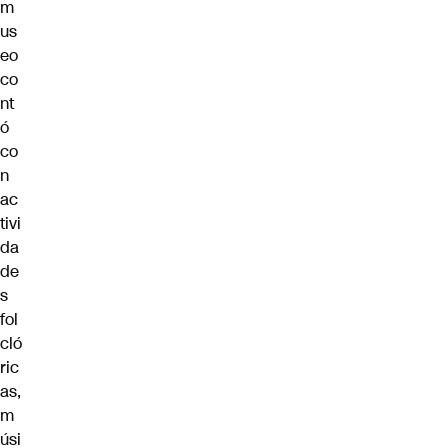
m
us
eo
co
nt
ó
co
n
ac
tivi
da
de
s
fol
cló
ric
as,
m
úsi