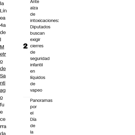
Ante
la
alza
Lín
de
ea
intoxicaciones:
4a
Diputados
de
buscan
l
exigir
cierres
M
de
etr
seguridad
o
infantil
de
en
Sa
líquidos
nti
de
ag
vapeo
o
Panoramas
fu
por
e
el
ce
Día
de
rra
la
da