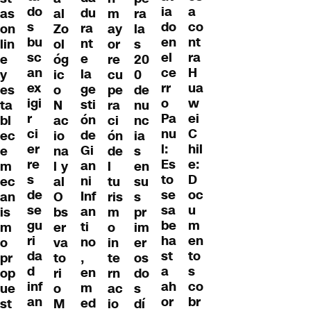
do
a
ia
du
as
al
m
ra
s
co
do
ra
on
Zo
ay
la
bu
nt
en
nt
lin
ol
or
s
sc
ra
el
e
e
óg
re
20
an
H
ce
la
y
ic
cu
0
ex
ua
rr
ge
es
o
pe
de
igi
w
o
sti
ta
N
ra
nu
r
ei
Pa
ón
bl
ac
ci
nc
ci
C
nu
de
ec
io
ón
ia
er
hil
l:
Gi
e
na
de
s
re
e:
Es
an
m
l y
l
en
s
D
to
ni
ec
al
tu
su
de
oc
se
Inf
an
O
ris
s
se
u
sa
an
is
bs
m
pr
gu
m
be
ti
m
er
o
im
ri
en
ha
no
o
va
in
er
da
to
st
,
pr
to
te
os
d
s
a
en
op
ri
rn
do
inf
co
ah
m
ue
o
ac
s
an
br
or
ed
st
M
io
dí