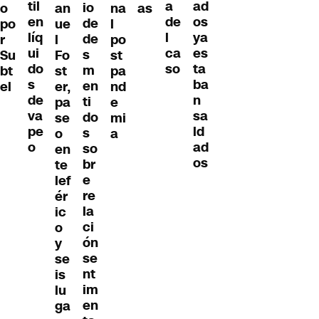
til
ad
a
io
o
an
na
as
en
os
de
de
po
ue
l
líq
ya
l
de
r
l
po
ui
es
ca
s
Su
Fo
st
do
ta
so
m
bt
st
pa
s
ba
en
el
er,
nd
de
n
ti
pa
e
va
sa
do
se
mi
pe
ld
s
o
a
o
ad
so
en
os
br
te
e
lef
re
ér
la
ic
ci
o
ón
y
se
se
nt
is
im
lu
en
ga