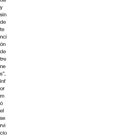
y
sin
de
te
nci
ón
de
tre
ne
s”,
inf
or
m
ó
el
se
rvi
cio