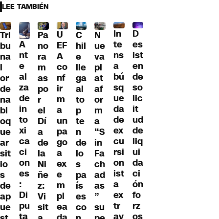
LEE TAMBIÉN
D
In
U
Tri
Pa
C
N
A
es
te
EF
bu
no
hil
ue
nt
ist
ns
A
na
ra
e
va
e
en
a
co
l
m
lle
pl
al
de
bú
nf
or
as
ga
at
za
so
sq
ir
de
po
al
af
de
lic
ue
m
na
r
to
or
in
it
da
a
bl
el
p
m
to
ud
de
un
oq
Dí
te
a
xi
de
ex
pa
ue
a
n
“S
ca
liq
cu
go
ar
de
de
in
ci
ui
rsi
a
sit
la
lo
Fa
on
da
on
ex
io
Ni
s
ch
es
ci
ist
e
s
ñe
pa
ad
:
ón
a
m
de
z:
ís
as
Di
fo
ex
pl
ap
Vi
es
”
pu
rz
tr
ea
ue
sit
co
su
ta
os
av
da
st
a
n
pe