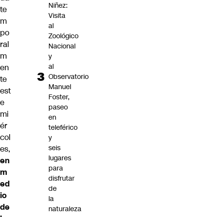
Niñez:
te
Visita
m
al
po
Zoológico
ral
Nacional
m
y
al
en
Observatorio
te
Manuel
est
Foster,
e
paseo
mi
en
ér
teleférico
col
y
seis
es,
lugares
en
para
m
disfrutar
ed
de
io
la
de
naturaleza