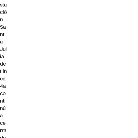
sta
ció
n
Sa
nt
a
Jul
ia
de
Lín
ea
4a
co
nti
nú
a
ce
rra
da