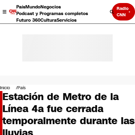
País
Mundo
Negocios
Radio
Podcast y Programas completos
CNN
Futuro 360
Cultura
Servicios
País
Mundo
Negocios
Inicio
País
Estación de Metro de la
Deportes
Programas completos
Línea 4a fue cerrada
Cultura
Servicios
temporalmente durante las
Bits
CNN Data
lluvias
CNN tiempo