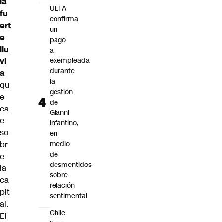
la
UEFA
fu
confirma
ert
un
e
pago
llu
a
vi
exempleada
durante
a
la
qu
gestión
e
de
ca
Gianni
e
Infantino,
so
en
br
medio
de
e
desmentidos
la
sobre
ca
relación
pit
sentimental
al.
Chile
El