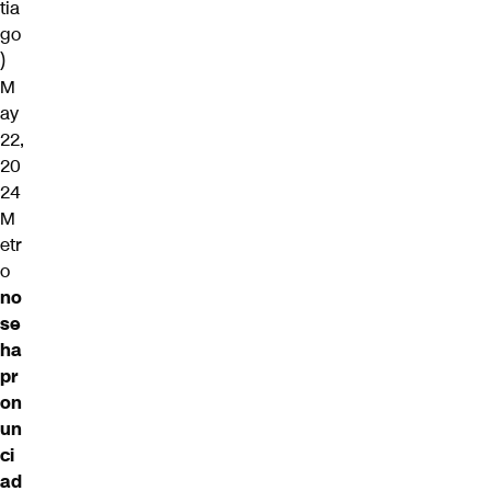
tia
go
)
M
ay
22,
20
24
M
etr
o
no
se
ha
pr
on
un
ci
ad