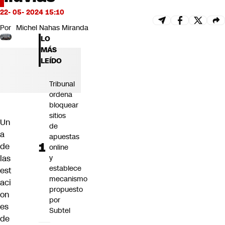
Futuro 360
22- 05- 2024 15:10
Opinión
Por
Michel Nahas Miranda
LO
MÁS
LEÍDO
Tribunal
ordena
bloquear
sitios
Un
de
a
apuestas
de
online
las
y
establece
est
mecanismo
aci
propuesto
on
por
es
Subtel
de