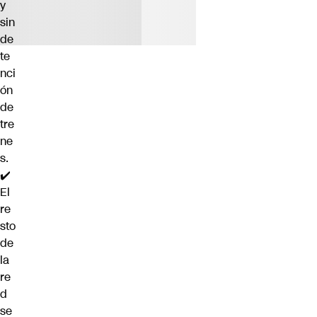
y
sin
de
te
nci
ón
de
tre
ne
s.
✔️
El
re
sto
de
la
re
d
se