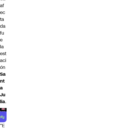
af
ec
ta
da
fu
e
la
est
aci
ón
Sa
nt
a
Ju
lia
.
“E