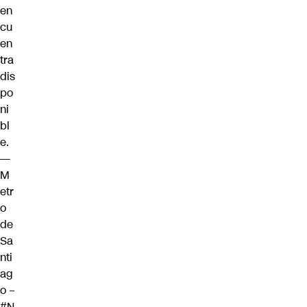
en
cu
en
tra
dis
po
ni
bl
e.
—
M
etr
o
de
Sa
nti
ag
o –
#N