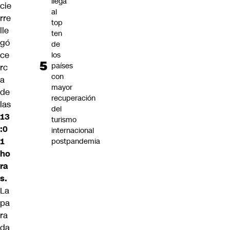
llega
cie
al
rre
top
lle
ten
gó
de
ce
los
países
rc
con
a
mayor
de
recuperación
las
del
13
turismo
:0
internacional
1
postpandemia
ho
ra
s.
La
pa
ra
da