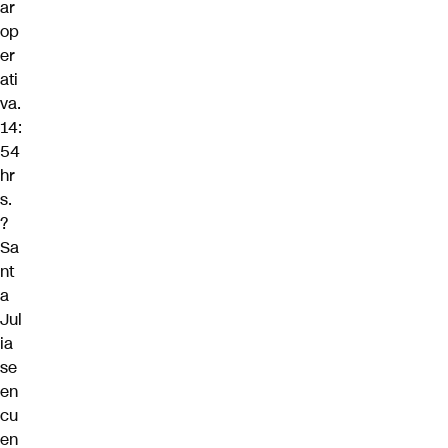
ar
op
er
ati
va.
14:
54
hr
s.
?
Sa
nt
a
Jul
ia
se
en
cu
en