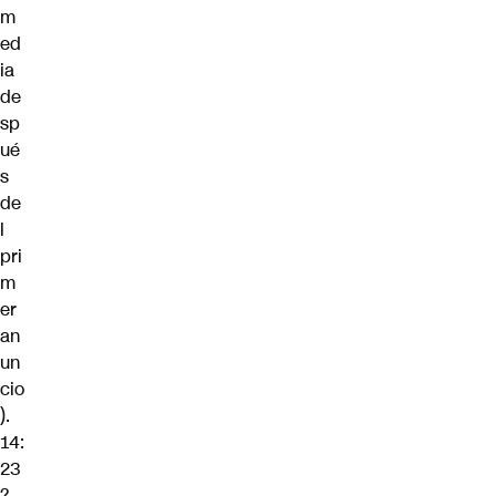
m
ed
ia
de
sp
ué
s
de
l
pri
m
er
an
un
cio
).
14:
23
?