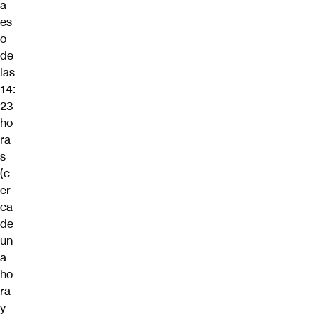
a
es
o
de
las
14:
23
ho
ra
s
(c
er
ca
de
un
a
ho
ra
y