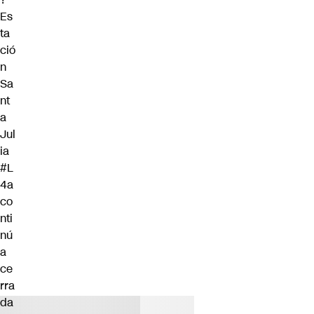
Es
ta
ció
n
Sa
nt
a
Jul
ia
#L
4a
co
nti
nú
a
ce
rra
da