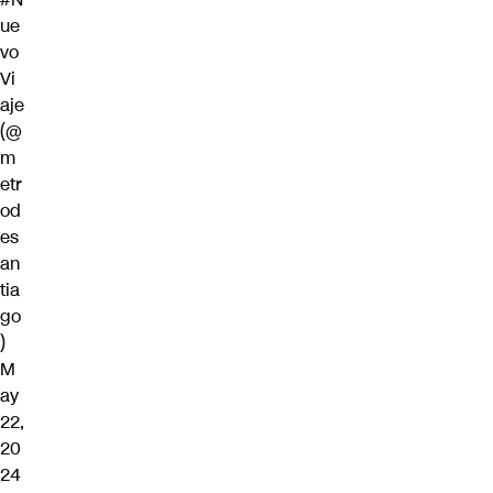
ue
vo
Vi
aje
(@
m
etr
od
es
an
tia
go
)
M
ay
22,
20
24