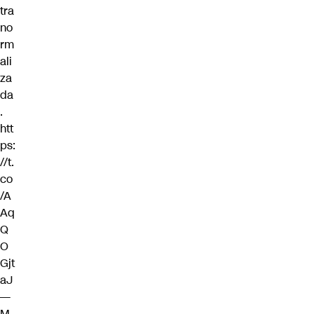
tra
no
rm
ali
za
da
.
htt
ps:
//t.
co
/A
Aq
Q
O
Gjt
aJ
—
M