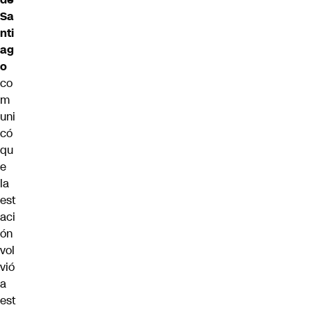
Sa
nti
ag
o
co
m
uni
có
qu
e
la
est
aci
ón
vol
vió
a
est