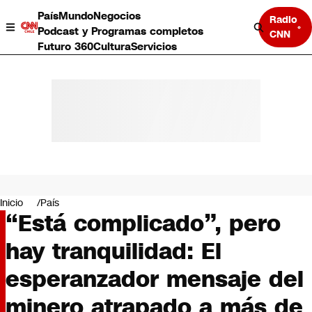
País
Mundo
Negocios
Radio
Podcast y Programas completos
CNN
Futuro 360
Cultura
Servicios
País
Mundo
Negocios
Inicio
País
“Está complicado”, pero
Deportes
Programas completos
hay tranquilidad: El
Cultura
Servicios
esperanzador mensaje del
Bits
CNN Data
minero atrapado a más de
CNN tiempo