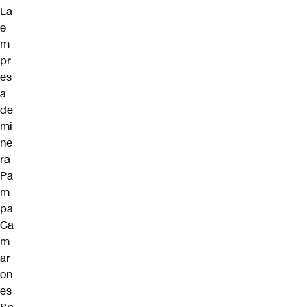
La
e
m
pr
es
a
de
mi
ne
ra
Pa
m
pa
Ca
m
ar
on
es