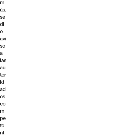
m
ás,
se
di
o
avi
so
a
las
au
tor
id
ad
es
co
m
pe
te
nt