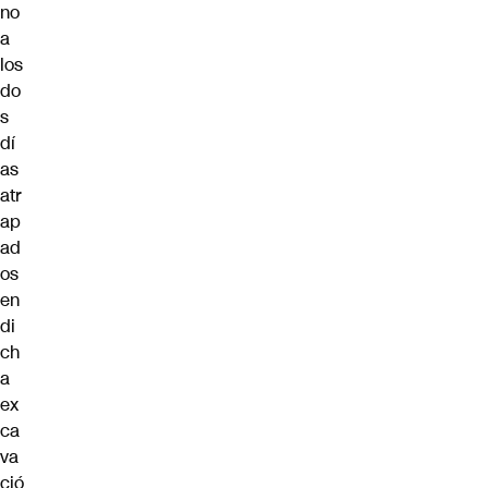
no
a
los
do
s
dí
as
atr
ap
ad
os
en
di
ch
a
ex
ca
va
ció