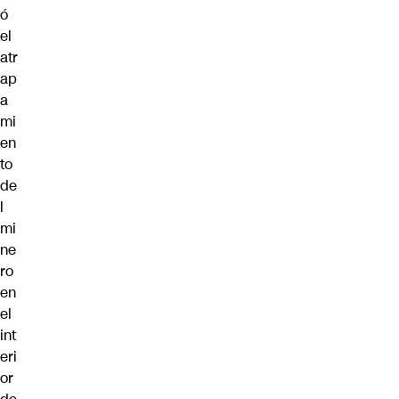
ó
el
atr
ap
a
mi
en
to
de
l
mi
ne
ro
en
el
int
eri
or