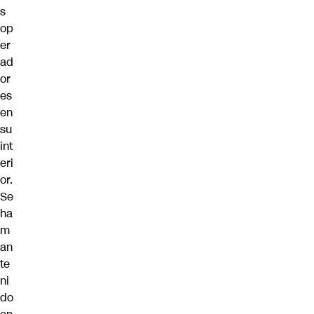
s
op
er
ad
or
es
en
su
int
eri
or.
Se
ha
m
an
te
ni
do