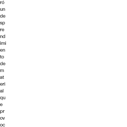
ró
un
de
sp
re
nd
imi
en
to
de
m
at
eri
al
qu
e
pr
ov
oc