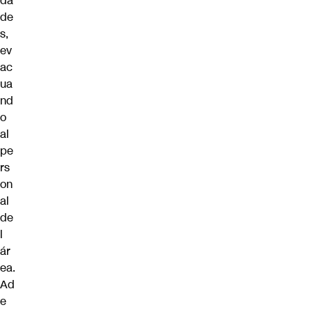
da
de
s,
ev
ac
ua
nd
o
al
pe
rs
on
al
de
l
ár
ea.
Ad
e