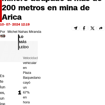
Futuro 360
200 metros en mina de
Opinión
Arica
10- 07- 2024 12:19
Por
Michel Nahas Miranda
LO
MÁS
LEÍDO
Velocidad
vehicular
en
Plaza
Es
Baquedano
te
cayó
lun
un
es,
67%
en
un
hora
ine