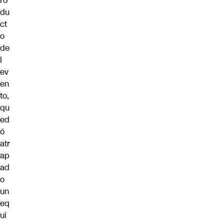
ro
du
ct
o
de
l
ev
en
to,
qu
ed
ó
atr
ap
ad
o
un
eq
ui