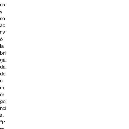
es
y
se
ac
tiv
ó
la
bri
ga
da
de
e
m
er
ge
nci
a.
“P