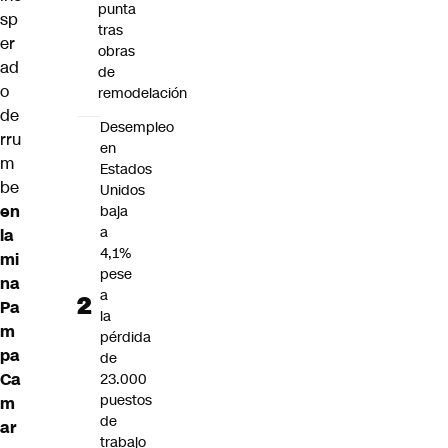
punta
sp
tras
er
obras
ad
de
o
remodelación
de
Desempleo
rru
en
m
Estados
be
Unidos
en
baja
a
la
4,1%
mi
pese
na
a
Pa
la
m
pérdida
pa
de
Ca
23.000
puestos
m
de
ar
trabajo