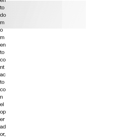
en
to
do
m
o
m
en
to
co
nt
ac
to
co
n
el
op
er
ad
or,