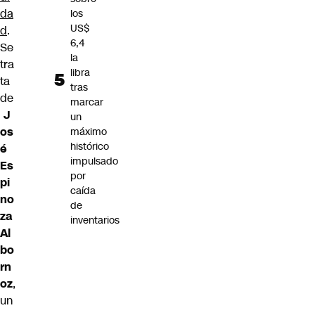
da
los
US$
d
.
6,4
Se
la
tra
libra
ta
tras
de
marcar
J
un
os
máximo
histórico
é
impulsado
Es
por
pi
caída
no
de
za
inventarios
Al
bo
rn
oz
,
un