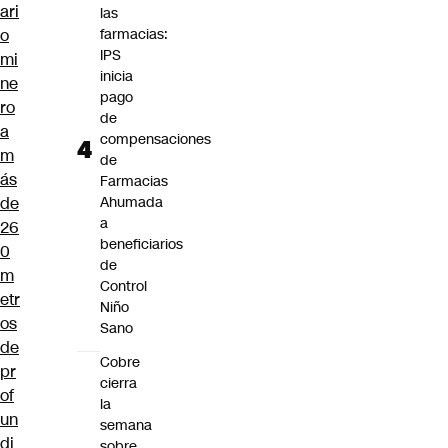
ari
las
o
farmacias:
IPS
mi
inicia
ne
pago
ro
de
a
compensaciones
m
de
ás
Farmacias
de
Ahumada
a
26
beneficiarios
0
de
m
Control
etr
Niño
os
Sano
de
Cobre
pr
cierra
of
la
un
semana
di
sobre