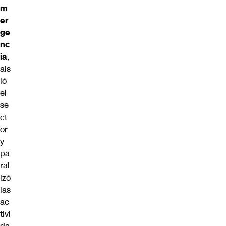
m
er
ge
nc
ia
,
ais
ló
el
se
ct
or
y
pa
ral
izó
las
ac
tivi