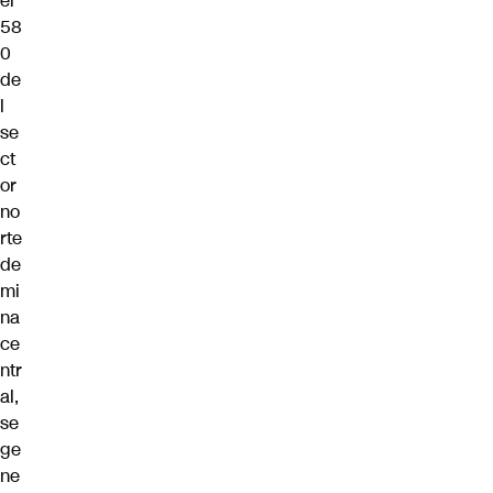
el
58
0
de
l
se
ct
or
no
rte
de
mi
na
ce
ntr
al,
se
ge
ne