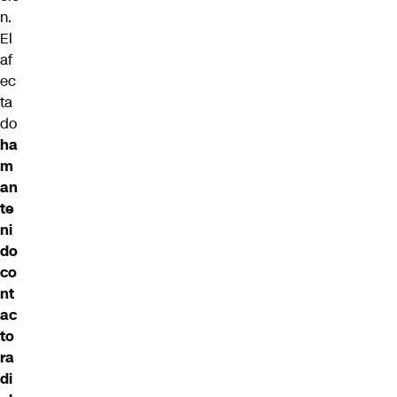
n.
El
af
ec
ta
do
ha
m
an
te
ni
do
co
nt
ac
to
ra
di