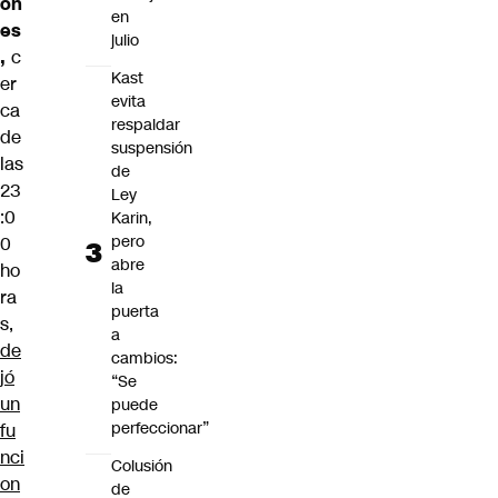
on
en
es
julio
,
c
Kast
er
evita
ca
respaldar
de
suspensión
las
de
23
Ley
:0
Karin,
pero
0
abre
ho
la
ra
puerta
s,
a
de
cambios:
jó
“Se
un
puede
perfeccionar”
fu
nci
Colusión
on
de