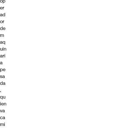
op
er
ad
or
de
m
aq
uin
ari
a
pe
sa
da
,
qu
ien
va
ca
mi