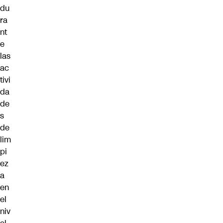
du
ra
nt
e
las
ac
tivi
da
de
s
de
lim
pi
ez
a
en
el
niv