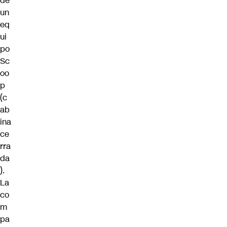
de
un
eq
ui
po
Sc
oo
p
(c
ab
ina
ce
rra
da
).
La
co
m
pa