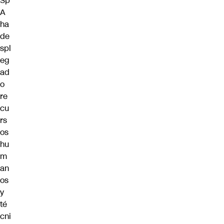
Sp
A
ha
de
spl
eg
ad
o
re
cu
rs
os
hu
m
an
os
y
té
cni