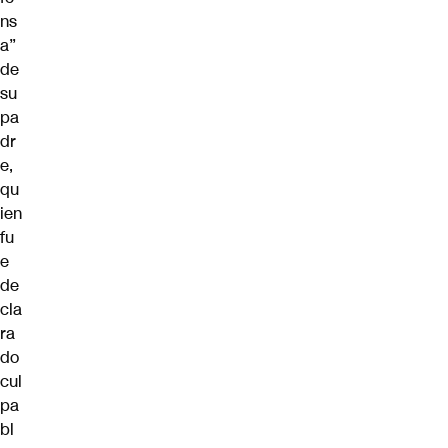
ns
a”
de
su
pa
dr
e,
qu
ien
fu
e
de
cla
ra
do
cul
pa
bl