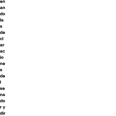
en
an
do
la
s
de
cl
ar
ac
io
ne
s
de
l
se
na
do
r y
dir