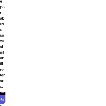
e
po
r
ab
us
o
se
xu
al
inf
an
til
rei
ter
ad
o.