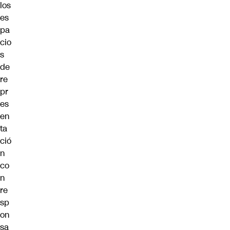
los
es
pa
cio
s
de
re
pr
es
en
ta
ció
n
co
n
re
sp
on
sa