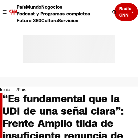
País
Mundo
Negocios
Radio
Podcast y Programas completos
CNN
Futuro 360
Cultura
Servicios
País
Mundo
Negocios
Inicio
País
“Es fundamental que la
Deportes
Programas completos
UDI de una señal clara”:
Cultura
Servicios
Frente Amplio tilda de
Bits
CNN Data
insuficiente renuncia de
CNN tiempo