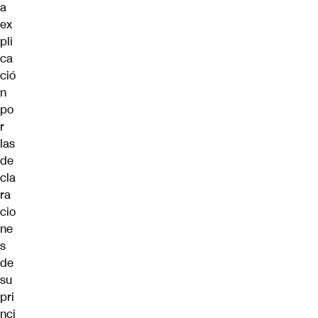
a
ex
pli
ca
ció
n
po
r
las
de
cla
ra
cio
ne
s
de
su
pri
nci