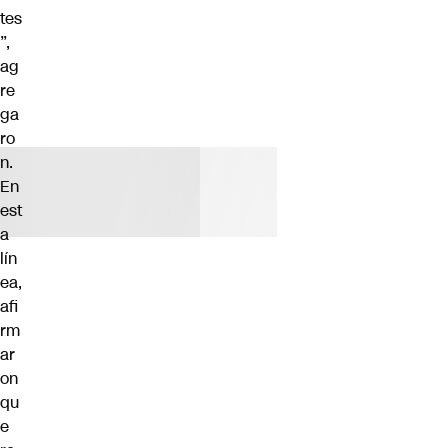
tes
”,
ag
re
ga
ro
n.
En
est
a
lín
ea,
afi
rm
ar
on
qu
e