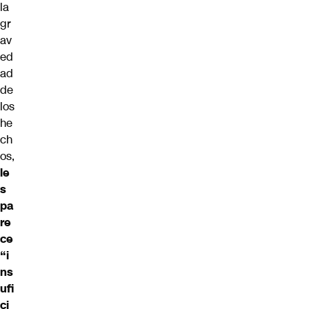
la
gr
av
ed
ad
de
los
he
ch
os,
le
s
pa
re
ce
“i
ns
ufi
ci