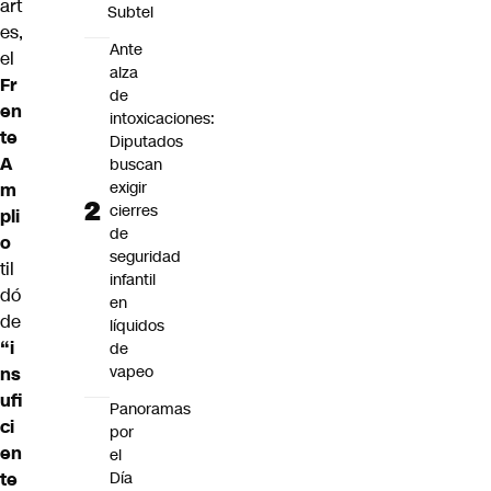
art
Subtel
es,
Ante
el
alza
Fr
de
en
intoxicaciones:
te
Diputados
A
buscan
exigir
m
cierres
pli
de
o
seguridad
til
infantil
dó
en
de
líquidos
“i
de
vapeo
ns
ufi
Panoramas
ci
por
en
el
Día
te