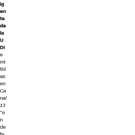
ig
en
te
de
la
U
DI
e
mi
tid
as
en
Ca
nal
13
“e
n
de
fe