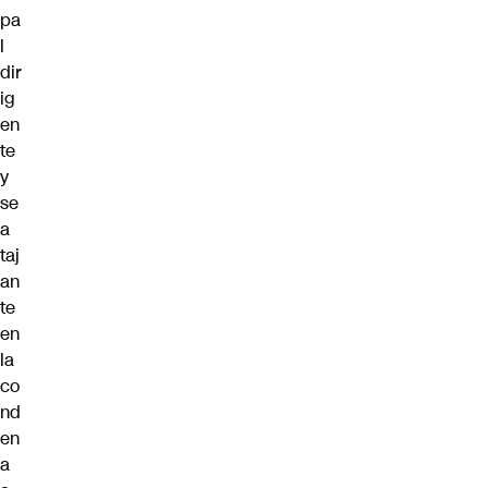
pa
l
dir
ig
en
te
y
se
a
taj
an
te
en
la
co
nd
en
a