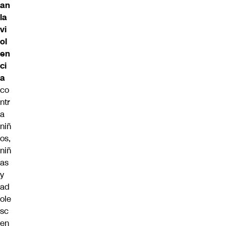
an
la
vi
ol
en
ci
a
co
ntr
a
niñ
os,
niñ
as
y
ad
ole
sc
en