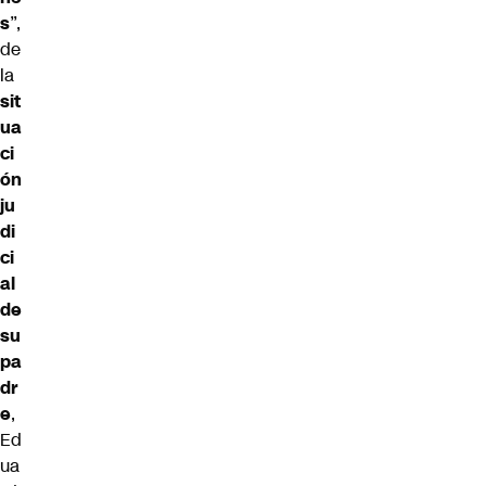
s
”,
de
la
sit
ua
ci
ón
ju
di
ci
al
de
su
pa
dr
e
,
Ed
ua