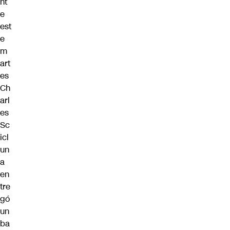
nt
e
est
e
m
art
es
Ch
arl
es
Sc
icl
un
a
en
tre
gó
un
ba