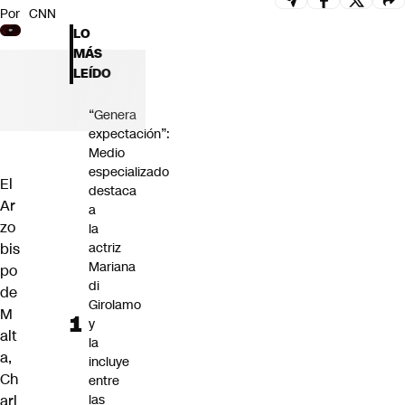
Por
CNN
Futuro 360
LO
Opinión
MÁS
LEÍDO
“Genera
expectación”:
Medio
especializado
El
destaca
Ar
a
zo
la
bis
actriz
Mariana
po
di
de
Girolamo
M
y
alt
la
a,
incluye
Ch
entre
arl
las