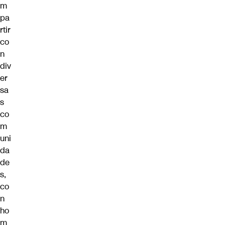
m
pa
rtir
co
n
div
er
sa
s
co
m
uni
da
de
s,
co
n
ho
m