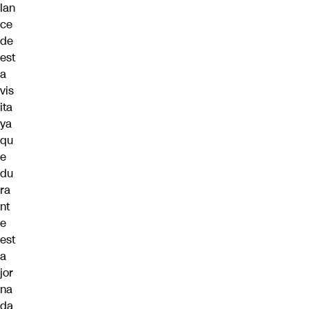
lan
ce
de
est
a
vis
ita
ya
qu
e
du
ra
nt
e
est
a
jor
na
da