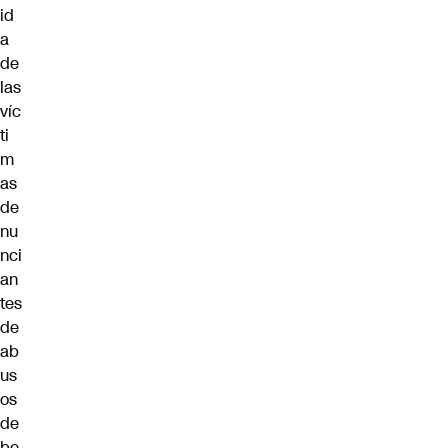
id
a
de
las
víc
ti
m
as
de
nu
nci
an
tes
de
ab
us
os
de
be