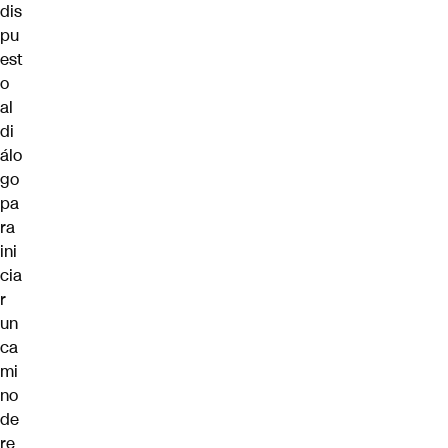
dis
pu
est
o
al
di
álo
go
pa
ra
ini
cia
r
un
ca
mi
no
de
re