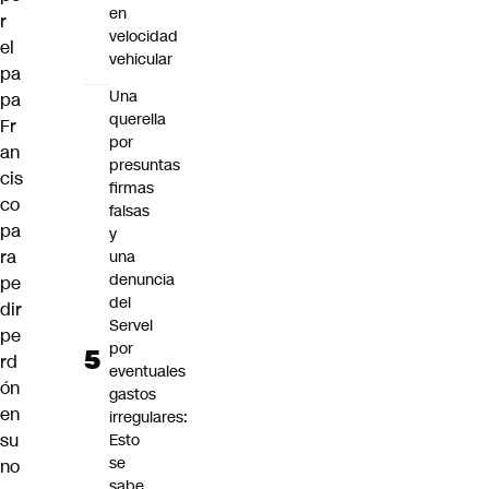
en
r
velocidad
el
vehicular
pa
Una
pa
querella
Fr
por
an
presuntas
cis
firmas
co
falsas
pa
y
ra
una
denuncia
pe
del
dir
Servel
pe
por
rd
eventuales
ón
gastos
en
irregulares:
su
Esto
se
no
sabe