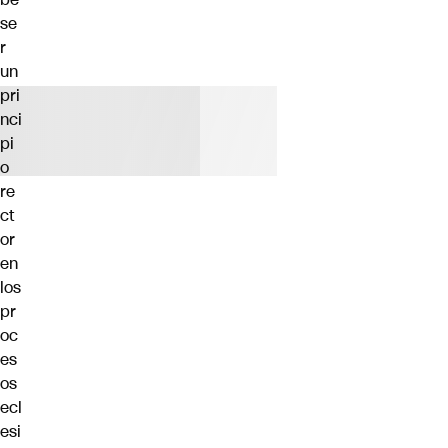
se
r
un
pri
nci
pi
o
re
ct
or
en
los
pr
oc
es
os
ecl
esi