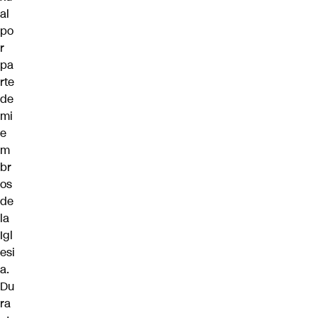
al
po
r
pa
rte
de
mi
e
m
br
os
de
la
Igl
esi
a.
Du
ra