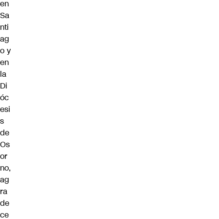
en
Sa
nti
ag
o y
en
la
Di
óc
esi
s
de
Os
or
no,
ag
ra
de
ce