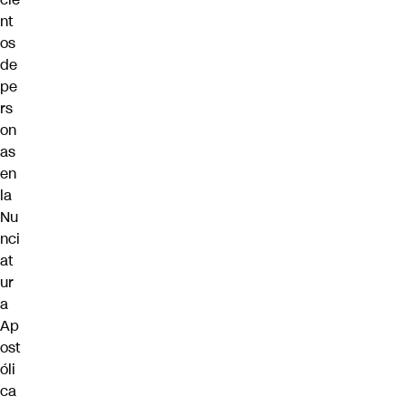
nt
os
de
pe
rs
on
as
en
la
Nu
nci
at
ur
a
Ap
ost
óli
ca