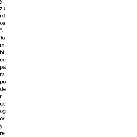
y
zu
rd
os
”.
Ta
m
bi
én
pa
ra
po
de
r
ac
og
er
y
re