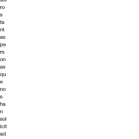
ro
s
ta
nt
as
pe
rs
on
as
qu
e
no
s
ha
n
sol
icit
ad