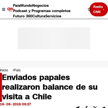
País
Mundo
Negocios
Radio
Podcast y Programas completos
CNN
Futuro 360
Cultura
Servicios
País
Mundo
Negocios
Inicio
País
Enviados papales
Deportes
Programas completos
realizaron balance de su
Cultura
Servicios
visita a Chile
Bits
CNN Data
19- 06- 2018 09:27
CNN tiempo