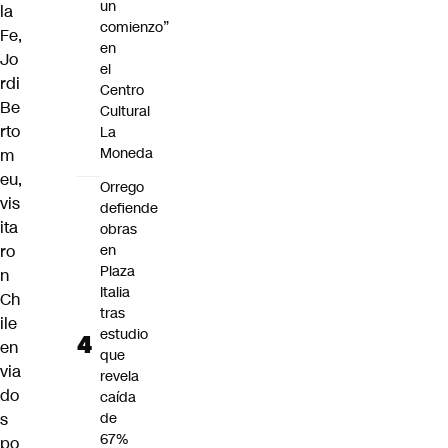
un
la
comienzo”
Fe,
en
Jo
el
rdi
Centro
Be
Cultural
rto
La
Moneda
m
eu
,
Orrego
vis
defiende
ita
obras
ro
en
Plaza
n
Italia
Ch
tras
ile
estudio
en
que
via
revela
do
caída
s
de
67%
po