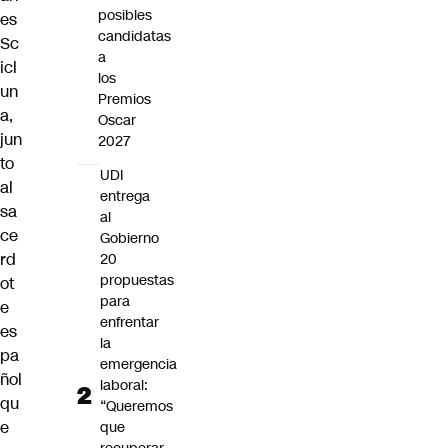
posibles
es
candidatas
Sc
a
icl
los
un
Premios
a,
Oscar
jun
2027
to
UDI
al
entrega
sa
al
ce
Gobierno
rd
20
propuestas
ot
para
e
enfrentar
es
la
pa
emergencia
ñol
laboral:
qu
“Queremos
e
que