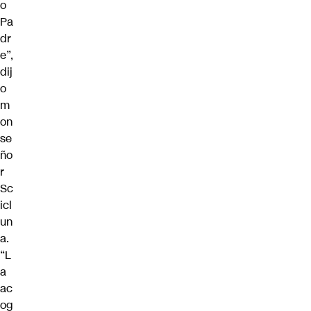
o
Pa
dr
e”,
dij
o
m
on
se
ño
r
Sc
icl
un
a.
“L
a
ac
og