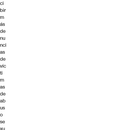
ci
bir
m
ás
de
nu
nci
as
de
víc
ti
m
as
de
ab
us
o
se
xu