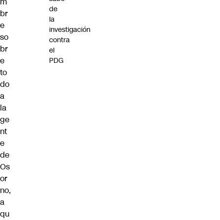
m
de
br
la
e
investigación
so
contra
br
el
e
PDG
to
do
a
la
ge
nt
e
de
Os
or
no,
a
qu