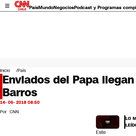
País
Mundo
Negocios
Podcast y Programas comp
País
Mundo
Inicio
País
Negocios
Enviados del Papa llegan
Deportes
Barros
Programas completos
Cultura
Servicios
14- 06- 2018 08:50
Bits
Por
CNN
CNN Data
LO 
CNN tiempo
LEÍD
Futuro 360
Este
Opinión