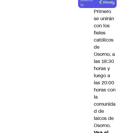
powered
artículo
by
Primero
se unirán
con los
fieles
católicos
de
Osorno, a
las 18:30
horas y
luego a
las 20:00
horas con
la
comunida
d de
laicos de
Osorno.
Vea el