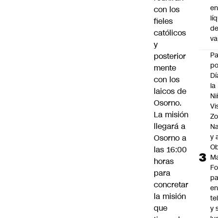
e
con los
lí
fieles
d
católicos
v
y
P
posterior
po
mente
Dí
con los
la
laicos de
Ni
Osorno.
Vi
La misión
Zo
llegará a
Na
y 
Osorno a
Ob
las 16:00
M
horas
Fo
para
p
concretar
e
la misión
te
que
y 