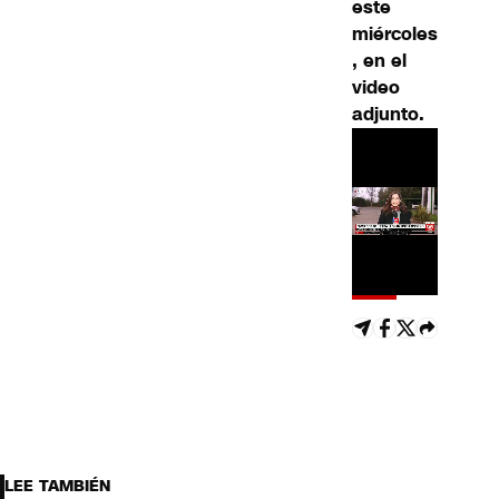
este
miércoles
, en el
video
adjunto.
LEE TAMBIÉN