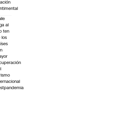
lación
ntimental
ile
ega al
p ten
 los
íses
on
ayor
cuperación
l
rismo
ternacional
ostpandemia