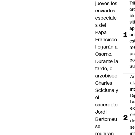
jueves los
Tr
or
enviados
bl
especiale
si
s del
ap
Papa
on
Francisco
es
llegarán a
me
Osorno.
pr
po
Durante la
Su
tarde,
el
arzobispo
An
Charles
al
in
Scicluna
y
Di
el
b
sacerdote
ex
Jordi
ci
Bertomeu
d
se
se
reunirán
in