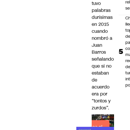
re
tuvo
se
palabras
durísimas
Ch
en 2015
ll
to
cuando
de
nombró a
pa
Juan
c
Barros
m
señalando
re
que si no
de
estaban
tu
in
de
p
acuerdo
era por
“tontos y
zurdos”
.
Lea el