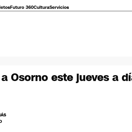
letos
Futuro 360
Cultura
Servicios
 a Osorno este jueves a dí
MÁS
O