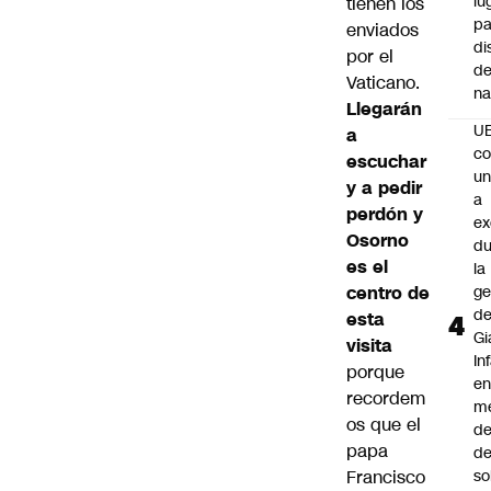
lu
tienen los
pa
enviados
di
por el
de
Vaticano.
na
Llegarán
U
a
co
escuchar
un
y a pedir
a
perdón y
e
Osorno
du
es el
la
centro de
ge
d
esta
Gi
visita
In
porque
e
recordem
m
os que el
d
papa
de
Francisco
so