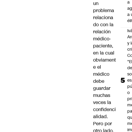
a
un
ag
problema
a 
relaciona
él
do con la
Iv
relación
Ar
médico-
y 
paciente,
cr
en la cual
Co
obviament
"E
e el
d
médico
so
es
debe
pú
guardar
o
muchas
pr
veces la
m
confidenci
pa
alidad.
qu
Pero por
m
im
otro lado,