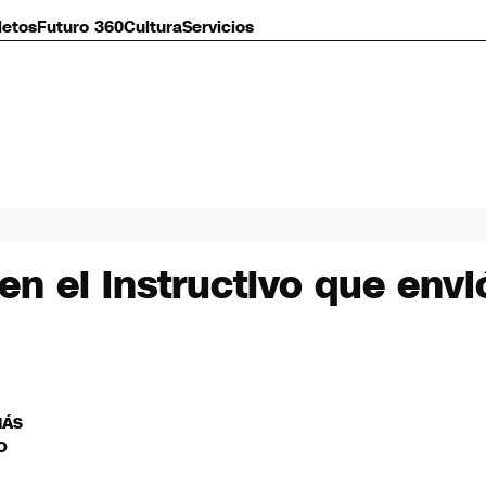
letos
Futuro 360
Cultura
Servicios
en el instructivo que env
MÁS
O