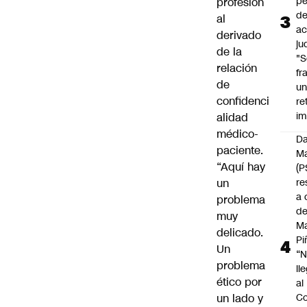
pé
profesion
d
al
ac
derivado
ju
de la
"S
relación
fr
de
u
confidenci
re
im
alidad
médico-
Da
paciente.
Ma
“Aquí hay
(P
un
re
a 
problema
d
muy
M
delicado.
Pi
Un
“
problema
ll
ético por
al
un lado y
Co