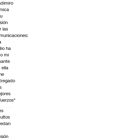
adimiro
mica
su
sión
r las
municaciones:
a
dio ha
do mi
ante
 ella
 he
tregado
s
jores
fuerzos"
es
ultos
uedan
n
isión