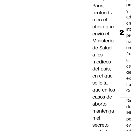
pr
Paris,
y
profundiz
ad
ó en el
e
oficio que
in
envió el
pr
Ministerio
tr
de Salud
en
fr
a los
a
médicos
es
del país,
de
en el que
ex
solicita
Lu
que en los
Co
casos de
Di
aborto
de
mantenga
I
n el
po
secreto
ev