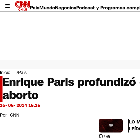
País
Mundo
Negocios
Podcast y Programas comp
País
Mundo
Inicio
País
Negocios
Enrique Paris profundizó 
Deportes
aborto
Programas completos
Cultura
Servicios
16- 05- 2014 15:15
Bits
Por
CNN
CNN Data
LO 
CNN tiempo
LEÍD
Futuro 360
En el
Opinión