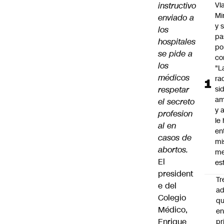
instructivo
Vl
Mi
enviado a
y 
los
pa
hospitales
po
se pide a
co
los
"L
médicos
ra
respetar
si
am
el secreto
y a
profesion
le
al en
en
casos de
mi
abortos.
me
El
es
president
Tr
e del
ad
Colegio
q
Médico,
e
Enrique
pr