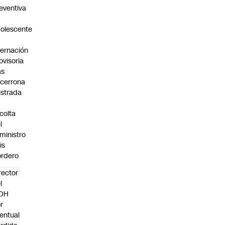
eventiva
olescente
n
ternación
ovisoria
as
cerrona
ustrada
colta
l
ministro
is
rdero
rector
l
NDH
r
entual