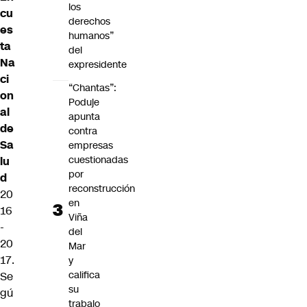
los
cu
derechos
es
humanos”
ta
del
Na
expresidente
ci
“Chantas”:
on
Poduje
al
apunta
de
contra
Sa
empresas
cuestionadas
lu
por
d
reconstrucción
20
en
16
Viña
-
del
20
Mar
17.
y
califica
Se
su
gú
trabajo