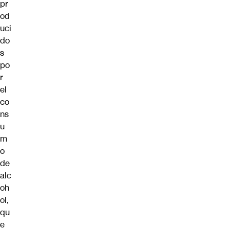
pr
od
uci
do
s
po
r
el
co
ns
u
m
o
de
alc
oh
ol,
qu
e