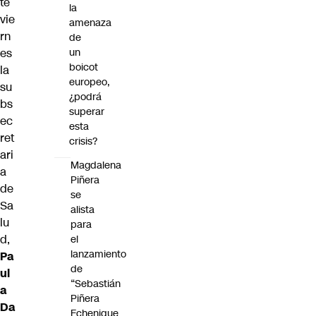
te
la
vie
amenaza
rn
de
es
un
boicot
la
europeo,
su
¿podrá
bs
superar
ec
esta
ret
crisis?
ari
Magdalena
a
Piñera
de
se
Sa
alista
lu
para
d,
el
lanzamiento
Pa
de
ul
“Sebastián
a
Piñera
Da
Echenique