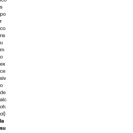
s
po
r
co
ns
u
m
o
ex
ce
siv
o
de
alc
oh
ol)
la
su