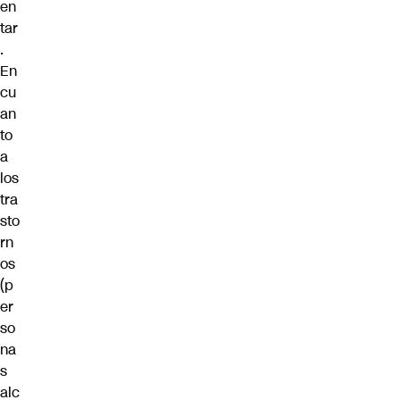
en
tar
.
En
cu
an
to
a
los
tra
sto
rn
os
(p
er
so
na
s
alc