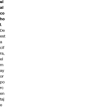
el
al
co
ho
l
.
De
est
a
cif
ra,
el
m
ay
or
po
rc
en
taj
e