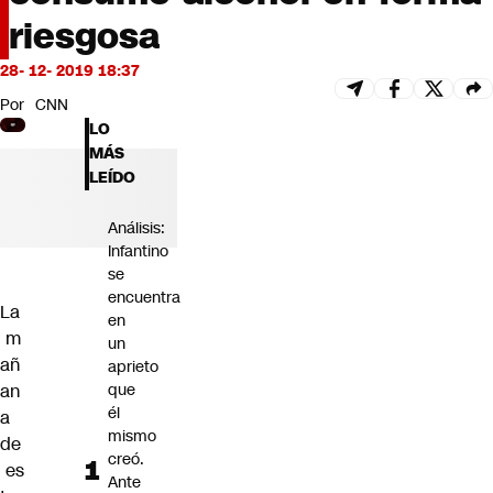
Futuro 360
riesgosa
Opinión
28- 12- 2019 18:37
Por
CNN
LO
MÁS
LEÍDO
Análisis:
Infantino
se
encuentra
La
en
m
un
añ
aprieto
an
que
él
a
mismo
de
creó.
es
Ante