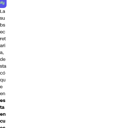
La
su
bs
ec
ret
ari
a,
de
sta
có
qu
e
en
es
ta
en
cu
es