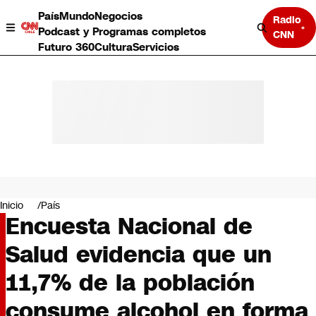
País
Mundo
Negocios
Radio
Podcast y Programas completos
CNN
Futuro 360
Cultura
Servicios
País
Mundo
Negocios
Inicio
País
Encuesta Nacional de
Deportes
Programas completos
Salud evidencia que un
Cultura
Servicios
11,7% de la población
Bits
CNN Data
consume alcohol en forma
CNN tiempo