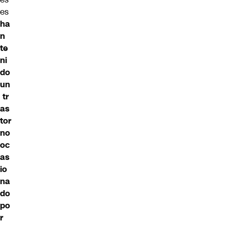
es
ha
n
te
ni
do
un
tr
as
tor
no
oc
as
io
na
do
po
r