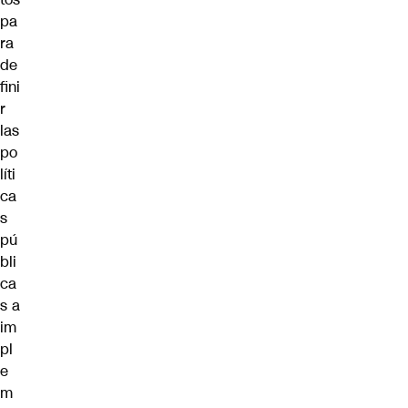
pa
ra
de
fini
r
las
po
líti
ca
s
pú
bli
ca
s a
im
pl
e
m