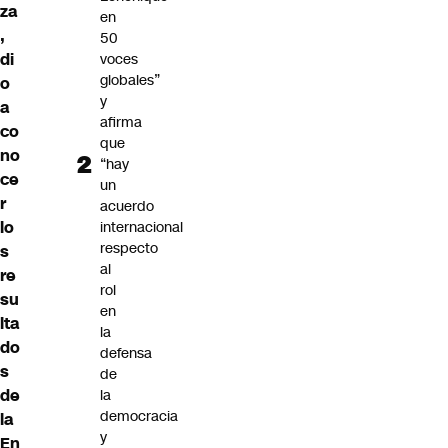
za
en
,
50
di
voces
globales”
o
y
a
afirma
co
que
no
“hay
ce
un
r
acuerdo
lo
internacional
respecto
s
al
re
rol
su
en
lta
la
do
defensa
s
de
de
la
democracia
la
y
En