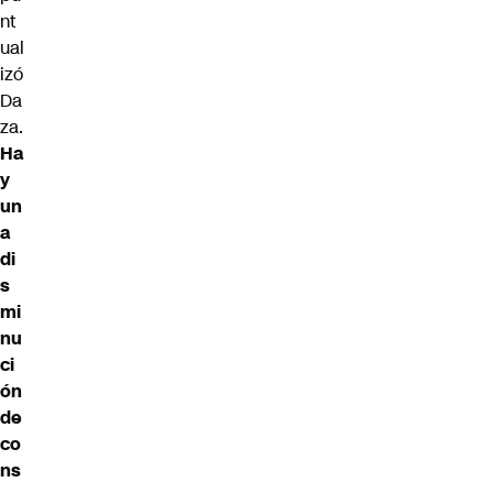
nt
ual
izó
Da
za.
Ha
y
un
a
di
s
mi
nu
ci
ón
de
co
ns