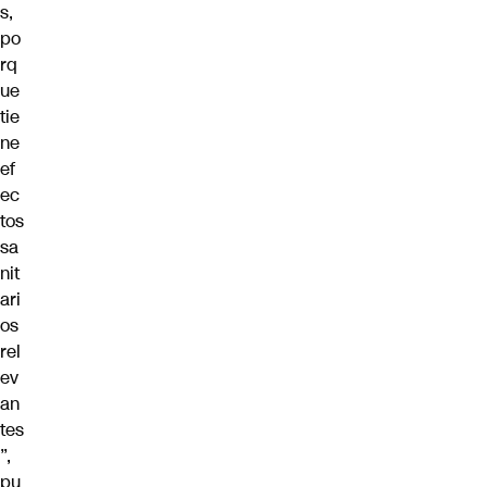
s,
po
rq
ue
tie
ne
ef
ec
tos
sa
nit
ari
os
rel
ev
an
tes
”,
pu