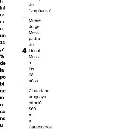
n
de
inf
"vergüenza"
or
Muere
m
Jorge
ó,
Messi,
un
padre
11
de
,7
Lionel
%
Messi,
de
a
los
la
68
po
años
bl
ac
Ciudadano
uruguayo
ió
ofreció
n
$60
co
mil
ns
a
u
Carabineros