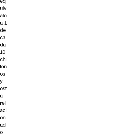
eq
uiv
ale
a 1
de
ca
da
10
chi
len
os
y
est
á
rel
aci
on
ad
o