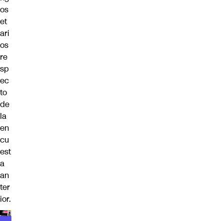
os
et
ari
os
re
sp
ec
to
de
la
en
cu
est
a
an
ter
ior.