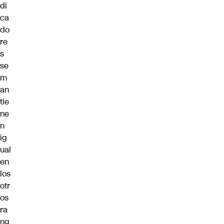
di
ca
do
re
s
se
m
an
tie
ne
n
ig
ual
en
los
otr
os
ra
ng