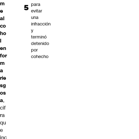
m
para
e
evitar
una
al
infracción
co
y
ho
terminó
l
detenido
en
por
for
cohecho
m
a
rie
sg
os
a
,
cif
ra
qu
e
inc