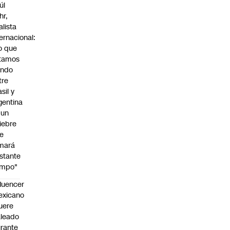
úl
hr,
alista
ternacional:
o que
tamos
endo
tre
sil y
gentina
 un
iebre
e
mará
stante
empo"
fluencer
exicano
uere
leado
rante