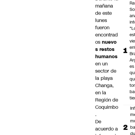
Ra
mañana
So
de este
an
lunes
in
fueron
"L
encontrad
es
vi
os
nuevo
en
s restos
Bra
humanos
Ar
en un
es
sector de
qu
la playa
qu
Changa,
to
ba
en la
ti
Región de
Coquimbo
In
.
m
m
De
ba
acuerdo a
du