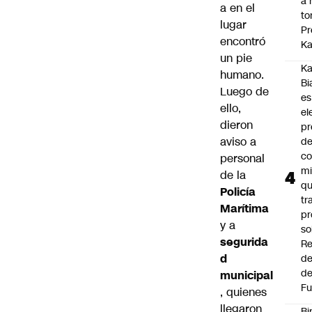
a 
a en el
to
lugar
Pr
encontró
Ka
un pie
Ka
humano.
Bi
Luego de
es
ello,
el
dieron
pr
aviso a
d
co
personal
mi
de la
q
Policía
tr
Marítima
pr
y a
so
segurida
Re
d
de
de
municipal
Fu
, quienes
llegaron
Bi