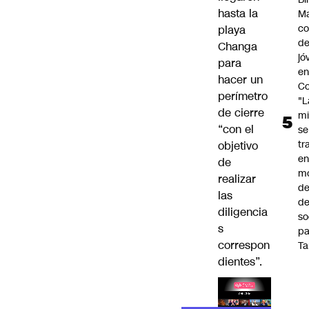
hasta la
Ma
co
playa
de
Changa
jó
para
e
hacer un
Co
perímetro
"L
de cierre
mi
“con el
se
tr
objetivo
en
de
m
realizar
d
las
de
diligencia
so
s
pa
correspon
Ta
dientes”.
Lea el