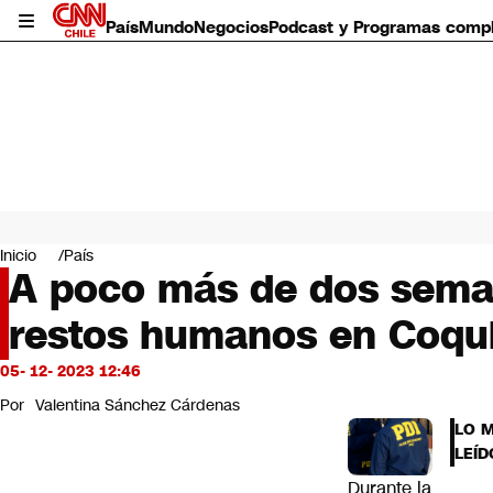
País
Mundo
Negocios
Podcast y Programas comp
País
Mundo
Inicio
País
Negocios
A poco más de dos seman
Deportes
restos humanos en Coq
Programas completos
Cultura
Servicios
05- 12- 2023 12:46
Bits
Por
Valentina Sánchez Cárdenas
CNN Data
LO 
CNN tiempo
LEÍD
Futuro 360
Durante la
Opinión