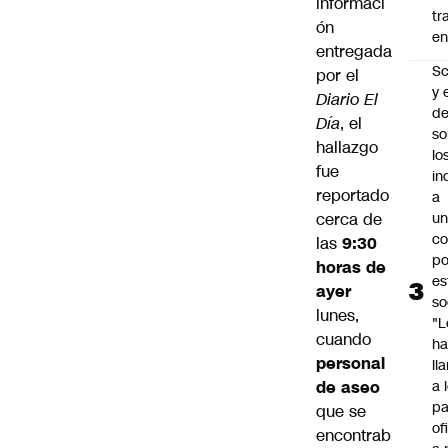
informaci
tr
ón
en
entregada
Sc
por el
y 
Diario El
d
Día
, el
so
hallazgo
lo
fue
in
reportado
a
cerca de
un
c
las
9:30
po
horas de
es
ayer
so
lunes,
"L
cuando
ha
personal
ll
de aseo
a 
pa
que se
of
encontrab