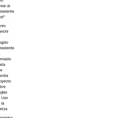
no
rear al
esidente
st"
rim
anchi
egido
esidente
e
misión
xta
ue
amita
oyecto
bre
glas
 Uso
 la
erza
ministro