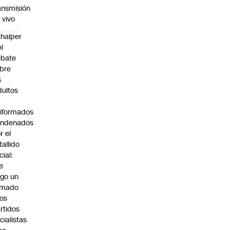
ansmisión
 vivo
halper
el
ebate
bre
s
dultos
iformados
ondenados
r el
tallido
cial:
e
go un
amado
los
rtidos
icialistas