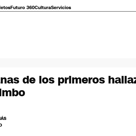
letos
Futuro 360
Cultura
Servicios
as de los primeros halla
uimbo
MÁS
O