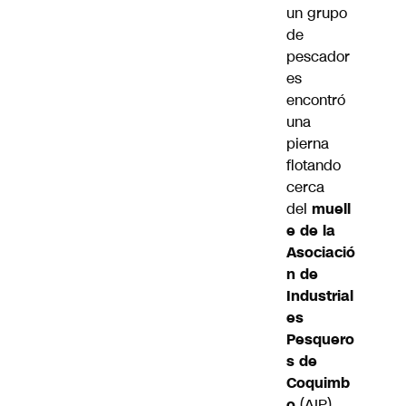
un grupo
de
pescador
es
encontró
una
pierna
flotando
cerca
del
muell
e de la
Asociació
n de
Industrial
es
Pesquero
s de
Coquimb
o
(AIP).