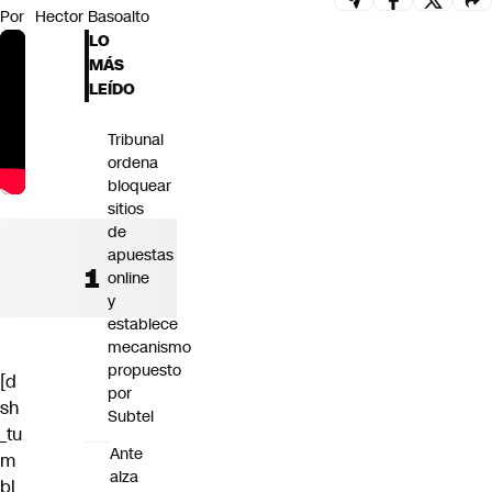
Por
Hector Basoalto
Futuro 360
LO
Opinión
MÁS
LEÍDO
Tribunal
ordena
bloquear
sitios
de
apuestas
online
y
establece
mecanismo
propuesto
[d
por
sh
Subtel
_tu
Ante
m
alza
bl