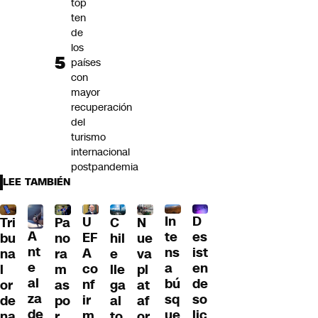
top
ten
de
los
países
con
mayor
recuperación
del
turismo
internacional
postpandemia
LEE TAMBIÉN
D
In
U
Tri
Pa
C
N
A
es
te
EF
bu
no
hil
ue
nt
ist
ns
A
na
ra
e
va
e
en
a
co
l
m
lle
pl
al
de
bú
nf
or
as
ga
at
za
so
sq
ir
de
po
al
af
de
lic
ue
m
na
r
to
or