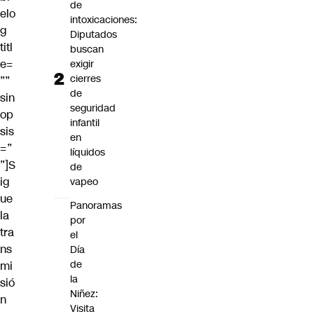
de
elo
intoxicaciones:
g
Diputados
titl
buscan
e=
exigir
cierres
””
de
sin
seguridad
op
infantil
sis
en
=”
líquidos
”]S
de
ig
vapeo
ue
Panoramas
la
por
tra
el
ns
Día
de
mi
la
sió
Niñez:
n
Visita