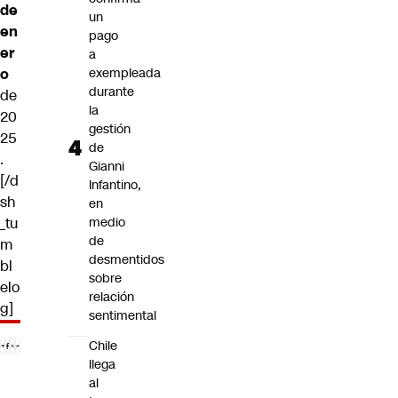
de
un
en
pago
er
a
o
exempleada
durante
de
la
20
gestión
25
de
.
Gianni
[/d
Infantino,
sh
en
_tu
medio
de
m
desmentidos
bl
sobre
elo
relación
g]
sentimental
Chile
llega
al