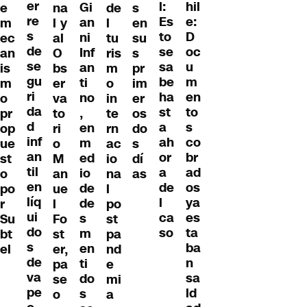
er
hil
l:
Gi
e
na
de
s
re
e:
Es
an
m
l y
l
en
s
D
to
ni
ec
al
tu
su
de
oc
se
Inf
an
O
ris
s
se
u
sa
an
is
bs
m
pr
gu
m
be
ti
m
er
o
im
ri
en
ha
no
o
va
in
er
da
to
st
,
pr
to
te
os
d
s
a
en
op
ri
rn
do
inf
co
ah
m
ue
o
ac
s
an
br
or
ed
st
M
io
dí
til
ad
a
io
o
an
na
as
en
os
de
de
po
ue
l
líq
ya
l
de
r
l
po
ui
es
ca
s
Su
Fo
st
do
ta
so
m
bt
st
pa
s
ba
en
el
er,
nd
de
n
ti
pa
e
va
sa
do
se
mi
pe
ld
s
o
a