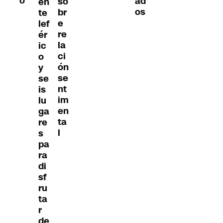
o
ad
so
en
os
br
te
e
lef
re
ér
la
ic
ci
o
ón
y
se
se
nt
is
im
lu
en
ga
ta
re
l
s
pa
ra
di
sf
ru
ta
r
de