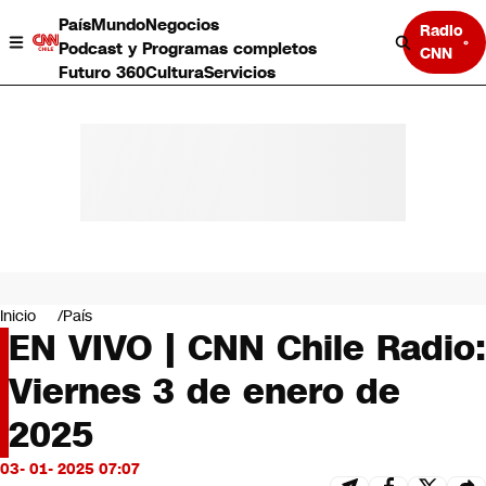
País
Mundo
Negocios
Radio
Podcast y Programas completos
CNN
Futuro 360
Cultura
Servicios
País
Mundo
Negocios
Inicio
País
EN VIVO | CNN Chile Radio:
Deportes
Programas completos
Viernes 3 de enero de
Cultura
Servicios
2025
Bits
CNN Data
03- 01- 2025 07:07
CNN tiempo