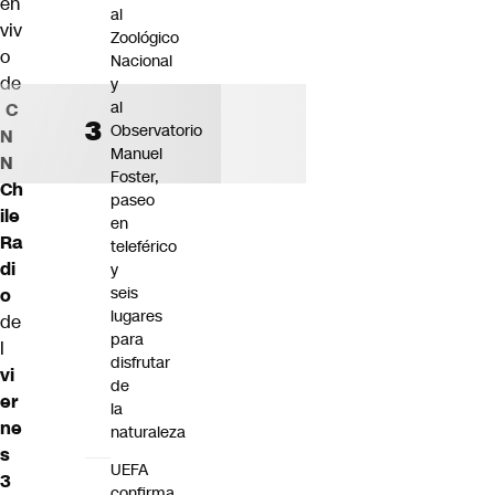
en
al
viv
Zoológico
o
Nacional
de
y
al
C
Observatorio
N
Manuel
N
Foster,
Ch
paseo
ile
en
Ra
teleférico
di
y
seis
o
lugares
de
para
l
disfrutar
vi
de
er
la
ne
naturaleza
s
UEFA
3
confirma