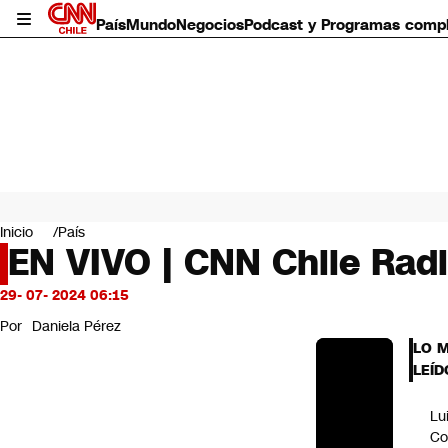
País
Mundo
Negocios
Podcast y Programas comp
País
Mundo
Inicio
País
Negocios
EN VIVO | CNN Chile Radi
Deportes
Programas completos
29- 07- 2024 06:15
Cultura
Por
Daniela Pérez
Servicios
LO 
Bits
LEÍD
CNN Data
CNN tiempo
Lu
Futuro 360
Co
Opinión