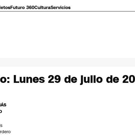
letos
Futuro 360
Cultura
Servicios
o: Lunes 29 de julio de 2
MÁS
O
is
rdero