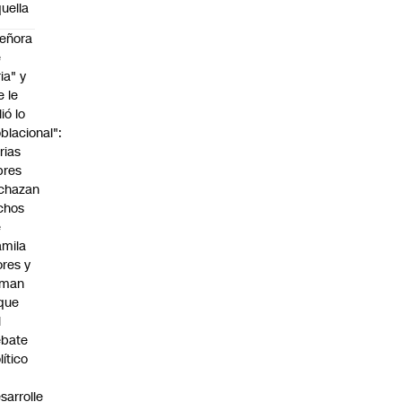
uella
eñora
e
ria" y
e le
lió lo
blacional":
rias
bres
chazan
chos
e
mila
ores y
aman
que
l
ebate
lítico
sarrolle