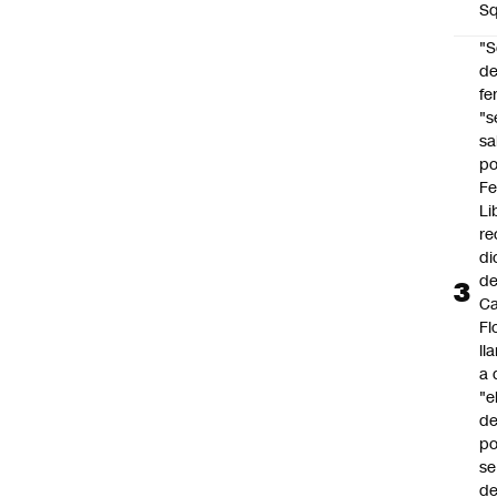
Sq
"S
d
fe
"s
sa
po
Fe
Li
re
di
d
Ca
Fl
ll
a 
"e
d
po
se
de