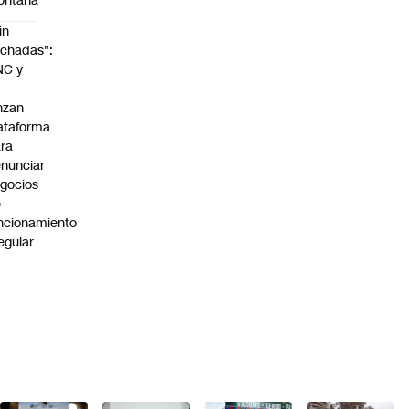
ontaña
in
chadas":
NC y
nzan
ataforma
ra
nunciar
gocios
e
ncionamiento
regular