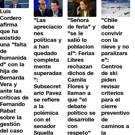
Luis
Cordero
"Las
"Señora
"Chile
afirma
apreciacio
de feria" y
debe
que ha
nes
"se le
convivir
existido
políticas y
salió lo
con la
una "falta
a han
poblacion
nieve y no
de
quedado
al": Ferias
paralizars
humanida
completa
Libres
e":
d" con la
mente
rechazan
Centros
hija de
superadas
dichos de
de ski
Bernarda
":
Camila
piden
Vera y
Subsecret
Flores y
revisar
ante las
ario Pavez
llaman a
criterios
críticas de
se refiere
que "el
para el
Fernando
a la
debate
cierre
Rabat
polémica
político se
preventivo
sobre la
con el
desarrolle
de
gestión
senador
con
caminos a
del caso
Squella
respeto"
la