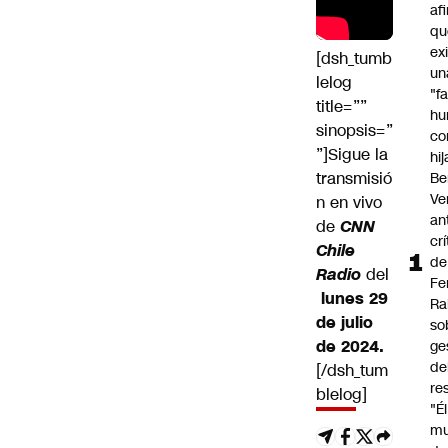
af
qu
ex
[dsh_tumb
un
lelog
"f
title=””
hu
sinopsis=”
co
”]Sigue la
hi
transmisió
Be
Ve
n en vivo
an
de
CNN
cr
Chile
de
Radio
del
Fe
lunes 29
Ra
de julio
so
de 2024.
ge
de
[/dsh_tum
re
blelog]
"É
m