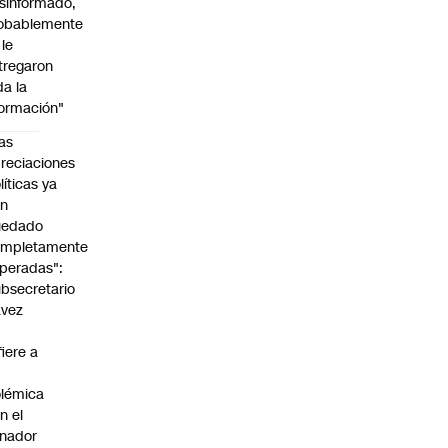
sinformado,
obablemente
 le
tregaron
da la
formación"
as
reciaciones
líticas ya
an
uedado
ompletamente
peradas":
bsecretario
avez
fiere a
lémica
n el
nador