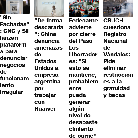
"Sin
"De forma
Fedecarne
CRUCH
Fachadas"
descarada
advierte
cuestiona
: CNC y SII
": China
por cierre
Registro
lanzan
denuncia
del Paso
Nacional
plataform
amenazas
Los
de
a para
de
Libertador
Vándalos:
denunciar
Estados
es: "Si
Pide
negocios
Unidos a
esto se
eliminar
de
empresa
mantiene,
restriccion
funcionam
argentina
probablem
es a la
iento
por
ente
gratuidad
irregular
trabajar
pueda
y becas
con
generar
Huawei
algún
nivel de
desabaste
cimiento
de carne"