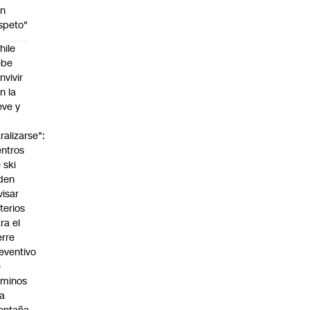
on
speto"
hile
ebe
nvivir
n la
eve y
o
ralizarse":
ntros
 ski
den
visar
iterios
ra el
erre
eventivo
e
aminos
la