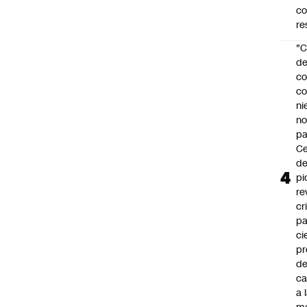
c
re
"C
d
co
co
ni
n
pa
Ce
de
pi
re
cr
pa
ci
pr
d
c
a 