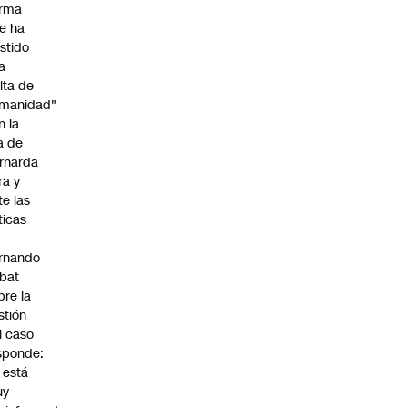
irma
e ha
istido
a
alta de
manidad"
n la
ja de
rnarda
ra y
te las
íticas
rnando
bat
bre la
stión
l caso
sponde:
l está
uy