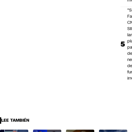
m
"S
Fa
C
SII
la
pl
pa
de
ne
d
fu
ir
LEE TAMBIÉN