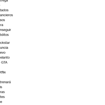
trega
e
tados
nancieros
lsos
ra
nseguir
éditos
ckstar
uncia
uevo
elanto
e GTA
tflix
trenará
is
ras
tes
ue