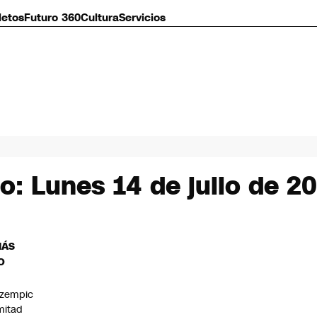
letos
Futuro 360
Cultura
Servicios
o: Lunes 14 de julio de 2
MÁS
O
zempic
mitad