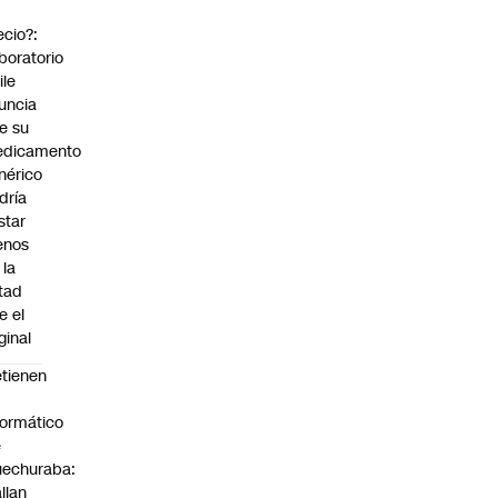
ecio?:
boratorio
ile
uncia
e su
dicamento
nérico
dría
star
enos
 la
tad
e el
ginal
tienen
formático
e
echuraba:
llan