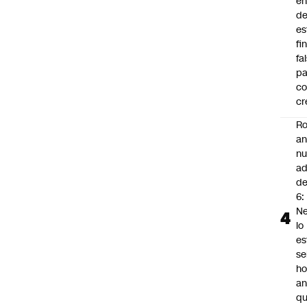
en
d
es
fi
fa
pa
co
cr
Ro
an
n
ad
d
6:
Ne
lo
es
se
ho
an
q