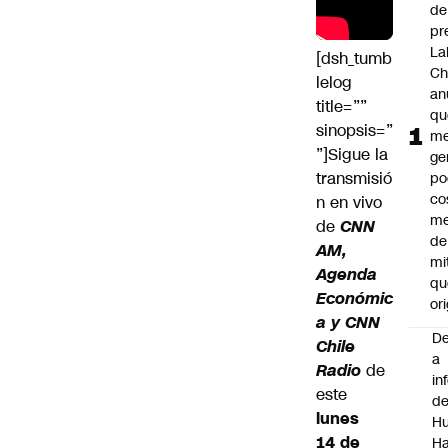
de
pr
La
[dsh_tumb
Ch
lelog
an
title=””
qu
sinopsis=”
me
”]Sigue la
ge
transmisió
po
co
n en vivo
m
de
CNN
de
AM,
mi
Agenda
qu
Económic
ori
a y CNN
De
Chile
a
Radio
de
in
este
d
lunes
Hu
14 de
Ha