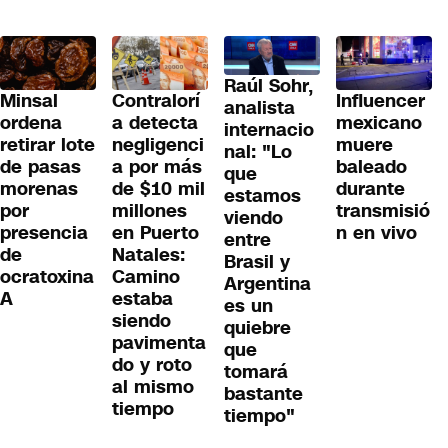
Raúl Sohr,
Minsal
Contralorí
Influencer
analista
ordena
a detecta
mexicano
internacio
retirar lote
negligenci
muere
nal: "Lo
de pasas
a por más
baleado
que
morenas
de $10 mil
durante
estamos
por
millones
transmisió
viendo
presencia
en Puerto
n en vivo
entre
de
Natales:
Brasil y
ocratoxina
Camino
Argentina
A
estaba
es un
siendo
quiebre
pavimenta
que
do y roto
tomará
al mismo
bastante
tiempo
tiempo"