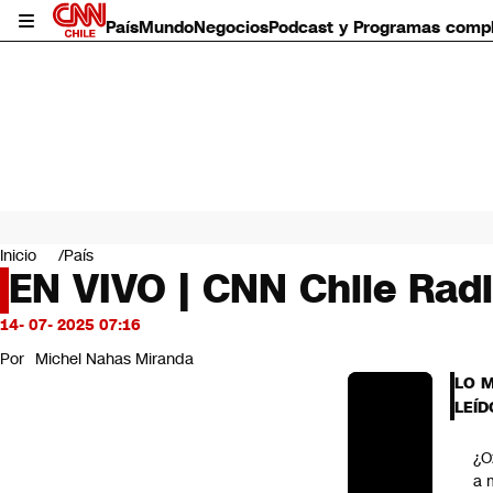
País
Mundo
Negocios
Podcast y Programas comp
País
Mundo
Inicio
País
Negocios
EN VIVO | CNN Chile Radi
Deportes
Programas completos
14- 07- 2025 07:16
Cultura
Por
Michel Nahas Miranda
Servicios
LO 
Bits
LEÍD
CNN Data
CNN tiempo
¿O
Futuro 360
a 
Opinión