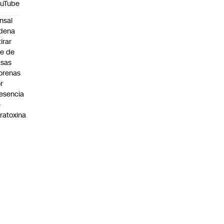
ouTube
nsal
dena
tirar
te de
asas
orenas
r
esencia
e
ratoxina