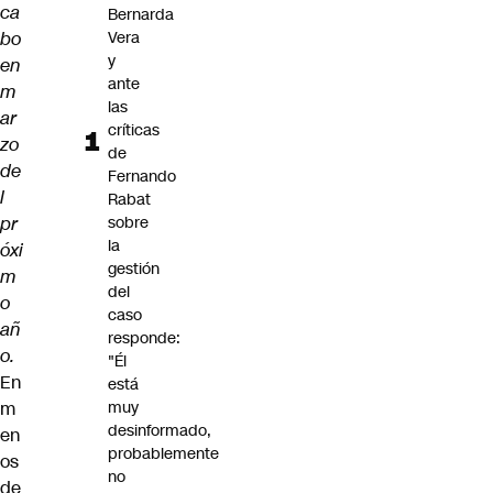
ca
Bernarda
bo
Vera
y
en
ante
m
las
ar
críticas
zo
de
de
Fernando
l
Rabat
pr
sobre
la
óxi
gestión
m
del
o
caso
añ
responde:
o.
"Él
En
está
m
muy
desinformado,
en
probablemente
os
no
de