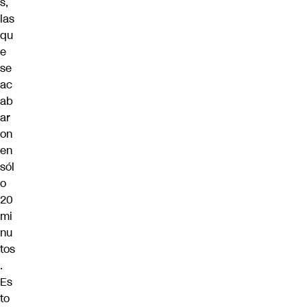
s,
las
qu
e
se
ac
ab
ar
on
en
sól
o
20
mi
nu
tos
.
Es
to