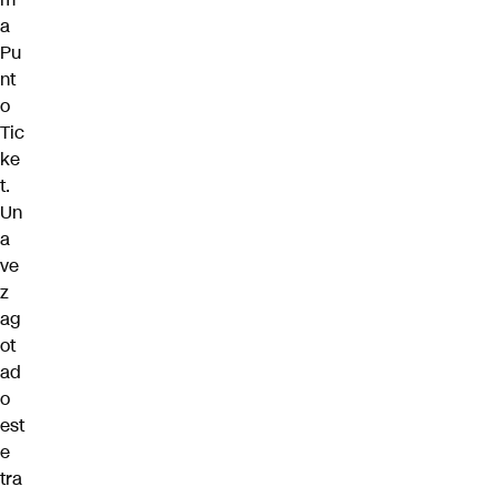
a
Pu
nt
o
Tic
ke
t.
Un
a
ve
z
ag
ot
ad
o
est
e
tra