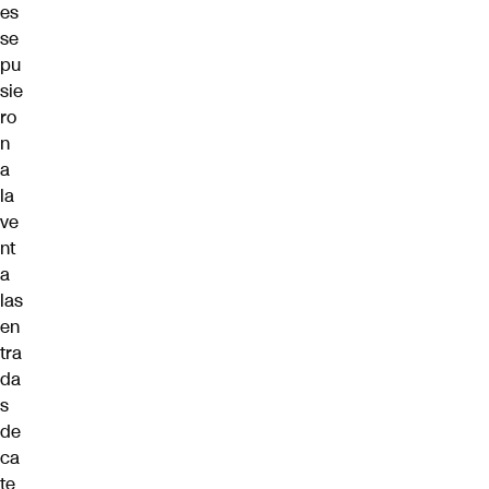
es
se
pu
sie
ro
n
a
la
ve
nt
a
las
en
tra
da
s
de
ca
te