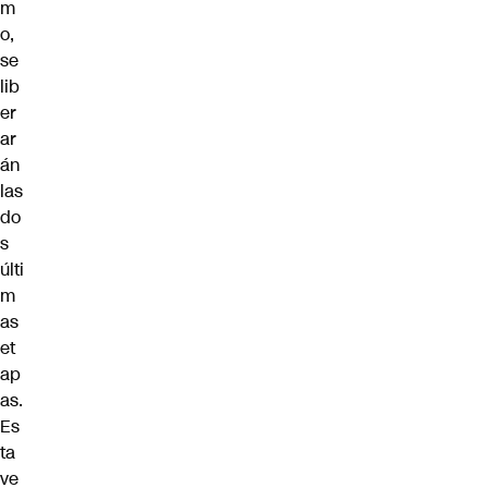
m
o,
se
lib
er
ar
án
las
do
s
últi
m
as
et
ap
as.
Es
ta
ve