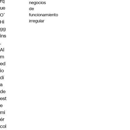
rq
negocios
ue
de
O’
funcionamiento
irregular
Hi
gg
ins
.
Al
m
ed
io
dí
a
de
est
e
mi
ér
col