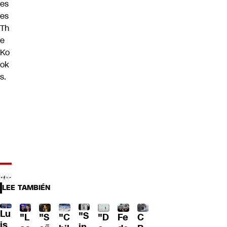
es
es
Th
e
Ko
ok
s.
LEE TAMBIÉN
Lu
"S
"L
"S
"C
"D
Fe
C
is