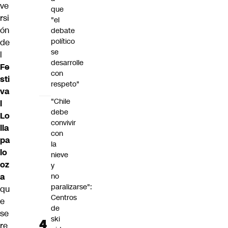
ve
que
rsi
"el
ón
debate
político
de
se
l
desarrolle
Fe
con
sti
respeto"
va
"Chile
l
debe
Lo
convivir
lla
con
pa
la
lo
nieve
oz
y
a
no
paralizarse":
qu
Centros
e
de
se
ski
re