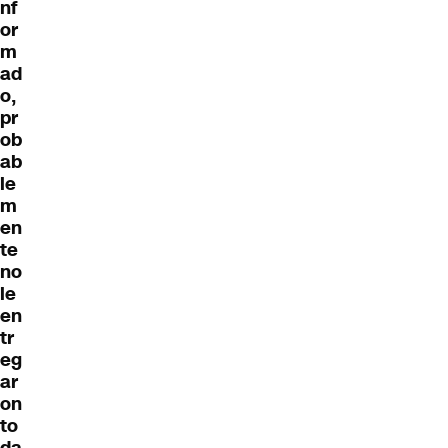
nf
or
m
ad
o,
pr
ob
ab
le
m
en
te
no
le
en
tr
eg
ar
on
to
da