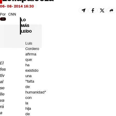
Futuro 360
06- 08- 2014 16:30
Opinión
Por
CNN
LO
MÁS
LEÍDO
Luis
Cordero
afirma
que
El
ha
fes
existido
tiv
una
al
"falta
de
se
humanidad"
lle
con
va
la
rá
hija
a
de