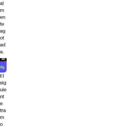
al
m
en
te
ag
ot
ad
a.
El
sig
uie
nt
e
tra
m
o