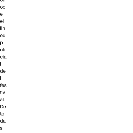
oc
e
el
lin
eu
p
ofi
cia
l
de
l
fes
tiv
al.
De
to
da
s