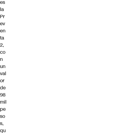
es
la
Pr
ev
en
ta
2,
co
n
un
val
or
de
98
mil
pe
so
s,
qu