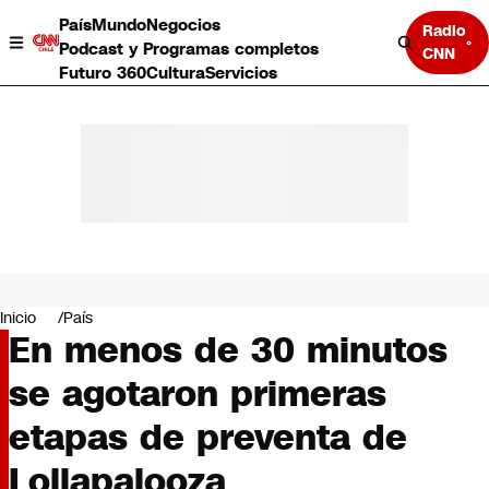
País
Mundo
Negocios
Radio
Podcast y Programas completos
CNN
Futuro 360
Cultura
Servicios
País
Mundo
Negocios
Inicio
País
En menos de 30 minutos
Deportes
Programas completos
se agotaron primeras
Cultura
Servicios
etapas de preventa de
Bits
CNN Data
Lollapalooza
CNN tiempo