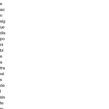
e
aú
n
sig
ue
dis
po
ni
bl
e
a
tra
vé
s
de
l
sis
te
m