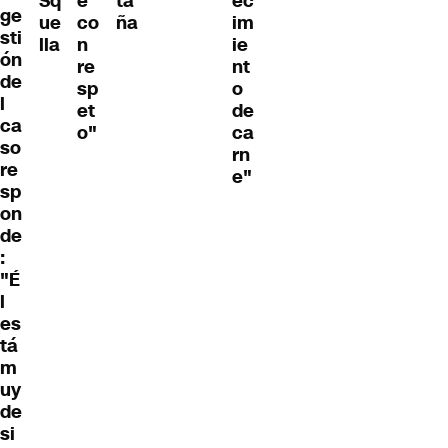
Sq
e
ta
ec
ge
ue
co
ña
im
sti
lla
n
ie
ón
re
nt
de
sp
o
l
et
de
ca
o"
ca
so
rn
re
e"
sp
on
de
:
"É
l
es
tá
m
uy
de
si