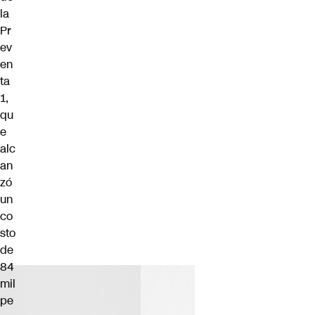
la
Pr
ev
en
ta
1,
qu
e
alc
an
zó
un
co
sto
de
84
mil
pe