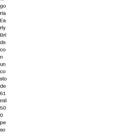
go
ría
Ea
rly
Bri
ds
co
n
un
co
sto
de
61
mil
50
0
pe
so