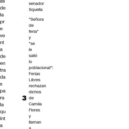
as
senador
de
Squella
la
"Señora
pr
de
e
feria"
ve
y
nt
"se
a
le
salió
de
lo
en
poblacional":
tra
Ferias
da
Libres
s
rechazan
pa
dichos
ra
de
Camila
la
Flores
qu
y
int
llaman
a
a