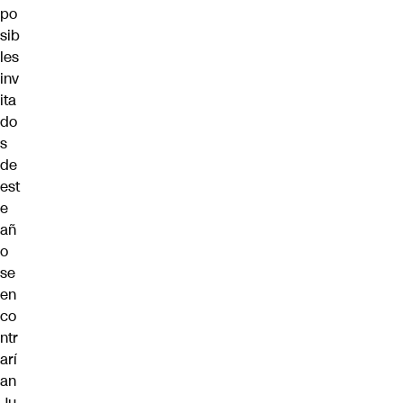
po
sib
les
inv
ita
do
s
de
est
e
añ
o
se
en
co
ntr
arí
an
Ju