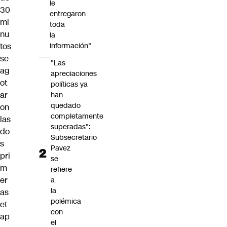
le
30
entregaron
mi
toda
nu
la
tos
información"
se
"Las
ag
apreciaciones
ot
políticas ya
ar
han
quedado
on
completamente
las
superadas":
do
Subsecretario
s
Pavez
pri
se
m
refiere
er
a
la
as
polémica
et
con
ap
el