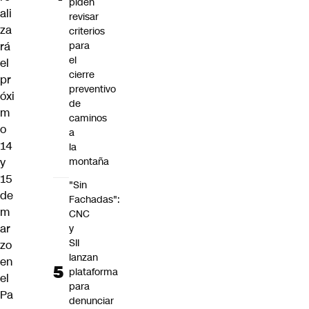
piden
ali
revisar
za
criterios
rá
para
el
el
cierre
pr
preventivo
óxi
de
m
caminos
o
a
14
la
y
montaña
15
"Sin
de
Fachadas":
m
CNC
ar
y
SII
zo
lanzan
en
plataforma
el
para
Pa
denunciar