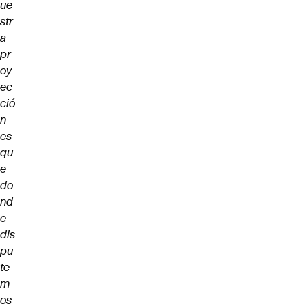
ue
str
a
pr
oy
ec
ció
n
es
qu
e
do
nd
e
dis
pu
te
m
os