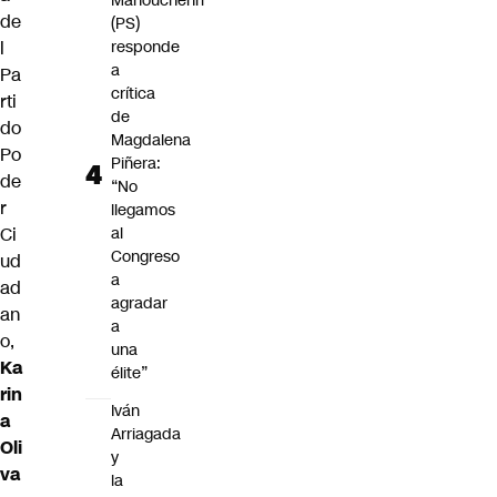
Manouchehri
de
(PS)
l
responde
a
Pa
crítica
rti
de
do
Magdalena
Po
Piñera:
de
“No
r
llegamos
Ci
al
Congreso
ud
a
ad
agradar
an
a
o,
una
Ka
élite”
rin
Iván
a
Arriagada
Oli
y
va
la