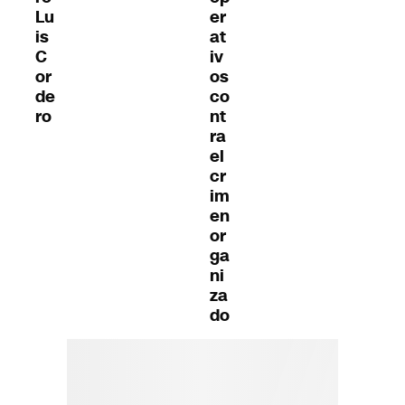
Lu
er
is
at
C
iv
or
os
de
co
ro
nt
ra
el
cr
im
en
or
ga
ni
za
do