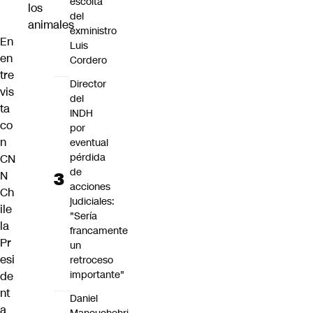
escolta
los
del
animales
exministro
En
Luis
en
Cordero
tre
Director
vis
del
ta
INDH
co
por
n
eventual
pérdida
CN
de
N
acciones
Ch
judiciales:
ile
"Sería
la
francamente
Pr
un
esi
retroceso
importante"
de
nt
Daniel
a