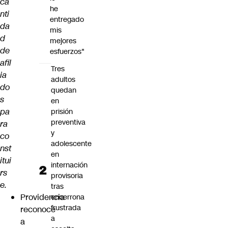
ca
he
nti
entregado
da
mis
d
mejores
de
esfuerzos"
afil
Tres
ia
adultos
do
quedan
s
en
pa
prisión
preventiva
ra
y
co
adolescente
nst
en
itui
internación
rs
provisoria
e.
tras
Providencia
encerrona
frustrada
reconoce
a
a