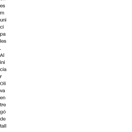
es
m
uni
ci
pa
les
.
Al
ini
cia
r
Oli
va
en
tre
gó
de
tall