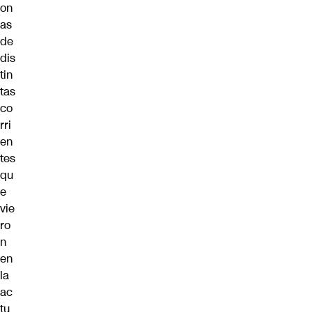
on
as
de
dis
tin
tas
co
rri
en
tes
qu
e
vie
ro
n
en
la
ac
tu