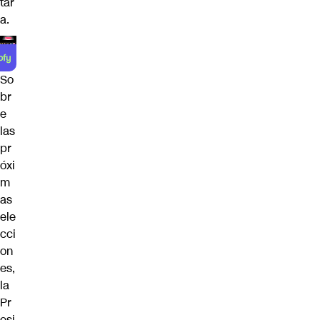
tar
a.
So
br
e
las
pr
óxi
m
as
ele
cci
on
es,
la
Pr
esi