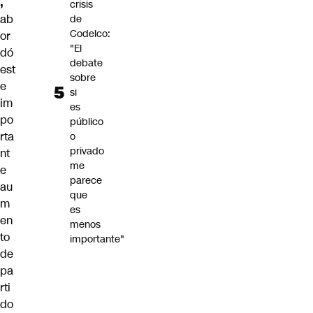
,
crisis
ab
de
Codelco:
or
"El
dó
debate
est
sobre
e
si
im
es
po
público
rta
o
privado
nt
me
e
parece
au
que
m
es
en
menos
to
importante"
de
pa
rti
do