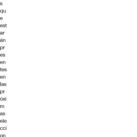
s
qu
e
est
ar
án
pr
es
en
tes
en
las
pr
óxi
m
as
ele
cci
on