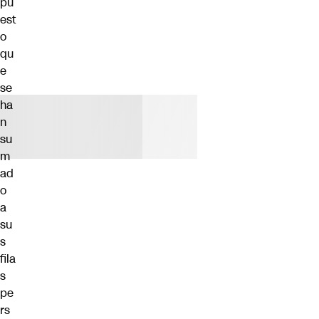
pu
est
o
qu
e
se
ha
n
su
m
ad
o
a
su
s
fila
s
pe
rs