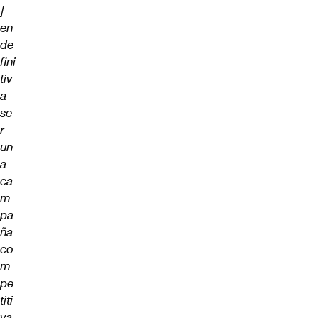
]
en
de
fini
tiv
a
se
r
un
a
ca
m
pa
ña
co
m
pe
titi
va