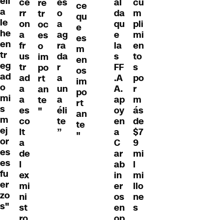
ell
ce
es
al
cu
re
ce
a
rr
o
da
m
tr
qu
le
on
a
qu
pli
oc
e
he
a
ag
e
mi
es
es
en
fr
ra
la
en
o
m
tr
us
da
s
to
im
en
eg
tr
r
FF
s
po
os
ad
ad
a
.A
po
rt
im
o
a
un
A.
r
an
po
mi
a
a
ap
m
te
rt
s
es
éli
oy
ás
"
an
m
co
te
en
de
te
ej
lt
”
a
$7
"
or
a
C
9
es
de
ar
mi
es
l
ab
l
fu
ex
in
mi
er
mi
er
llo
zo
ni
os
ne
s"
st
en
s
ro
op