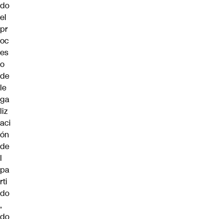
do
el
pr
oc
es
o
de
le
ga
liz
aci
ón
de
l
pa
rti
do
,
do