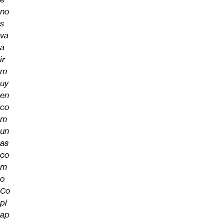
no
s
va
a
ir
m
uy
en
co
m
un
as
co
m
o
Co
pi
ap