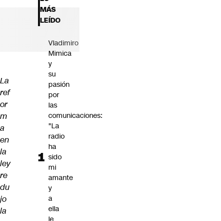
Futuro 360
MÁS
Opinión
LEÍDO
Vladimiro
Mimica
y
su
La
pasión
ref
por
or
las
m
comunicaciones:
"La
a
radio
en
ha
la
sido
ley
mi
re
amante
du
y
jo
a
ella
la
le