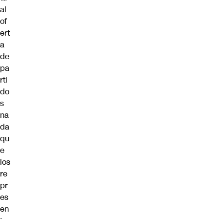
al
of
ert
a
de
pa
rti
do
s
na
da
qu
e
los
re
pr
es
en