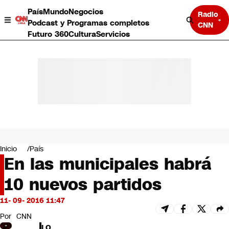
País
Mundo
Negocios
Radio
Podcast y Programas completos
CNN
Futuro 360
Cultura
Servicios
País
Mundo
Negocios
Inicio
País
En las municipales habrá
Deportes
Programas completos
10 nuevos partidos
Cultura
Servicios
11- 09- 2016 11:47
Bits
CNN Data
Por
CNN
CNN tiempo
LO