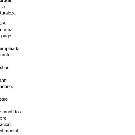
sfrutar
 la
turaleza
EFA
nfirma
 pago
xempleada
rante
stión
e
anni
fantino,
n
edio
e
smentidos
bre
lación
ntimental