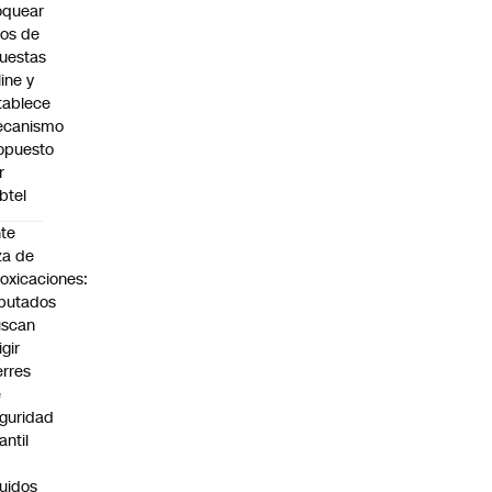
oquear
tios de
uestas
line y
tablece
canismo
opuesto
r
btel
te
za de
toxicaciones:
putados
uscan
igir
erres
e
guridad
fantil
n
quidos