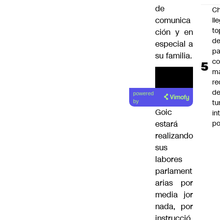
de
Ch
comunica
ll
to
ción y en
de
especial a
pa
su familia.
c
m
re
de
powered
tu
by
Goic
in
p
estará
realizando
sus
labores
parlament
arias por
media jor
nada, por
instrucció