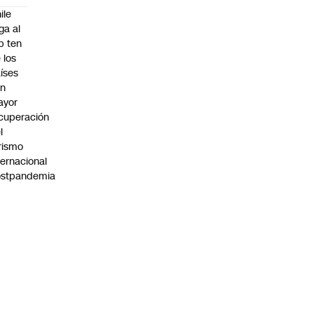
ile
ega al
p ten
 los
íses
on
ayor
cuperación
l
rismo
ternacional
ostpandemia