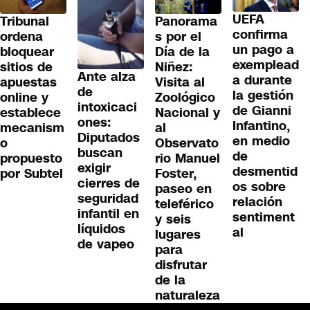
UEFA
Tribunal
Panorama
confirma
ordena
s por el
un pago a
bloquear
Día de la
exemplead
sitios de
Niñez:
Ante alza
a durante
apuestas
Visita al
de
la gestión
online y
Zoológico
intoxicaci
de Gianni
establece
Nacional y
ones:
Infantino,
mecanism
al
Diputados
en medio
o
Observato
buscan
de
propuesto
rio Manuel
exigir
desmentid
por Subtel
Foster,
cierres de
os sobre
paseo en
seguridad
relación
teleférico
infantil en
sentiment
y seis
líquidos
al
lugares
de vapeo
para
disfrutar
de la
naturaleza