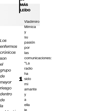
Futuro 360
MÁS
Opinión
LEÍDO
Vladimiro
Mimica
y
su
Los
pasión
enfermos
por
crónicos
las
son
comunicaciones:
"La
el
radio
grupo
ha
de
sido
mayor
mi
riesgo
amante
dentro
y
de
a
ella
la
le