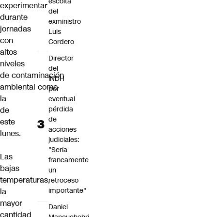
escolta
experimentar
del
durante
exministro
jornadas
Luis
con
Cordero
altos
Director
niveles
del
de
contaminación
INDH
ambiental
como
por
la
eventual
pérdida
de
de
este
acciones
lunes.
judiciales:
"Sería
Las
francamente
bajas
un
temperaturas,
retroceso
importante"
la
mayor
Daniel
cantidad