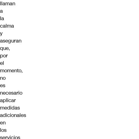
llaman
a
la
calma
y
aseguran
que,
por
el
momento,
no
es
necesario
aplicar
medidas
adicionales
en
los
servicios