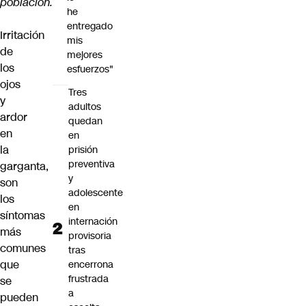
población.
he
entregado
Irritación
mis
de
mejores
los
esfuerzos"
ojos
Tres
y
adultos
ardor
quedan
en
en
la
prisión
preventiva
garganta,
y
son
adolescente
los
en
síntomas
internación
más
provisoria
comunes
tras
que
encerrona
frustrada
se
a
pueden