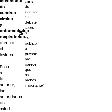
incremento
crisis
de
de
Codelco:
cuadros
"El
virales
debate
y
sobre
enfermedades
si
respiratorias
es
durante
público
el
o
privado
invierno.
me
parece
Pese
que
a
es
lo
menos
anterior,
importante"
las
autoridades
de
salud