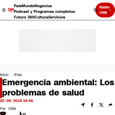
País
Mundo
Negocios
Radio
Podcast y Programas completos
CNN
Futuro 360
Cultura
Servicios
País
Mundo
Negocios
Inicio
País
Emergencia ambiental: Los
Deportes
Programas completos
problemas de salud
Cultura
Servicios
22- 06- 2015 16:46
Bits
CNN Data
Por
CNN
CNN tiempo
LO