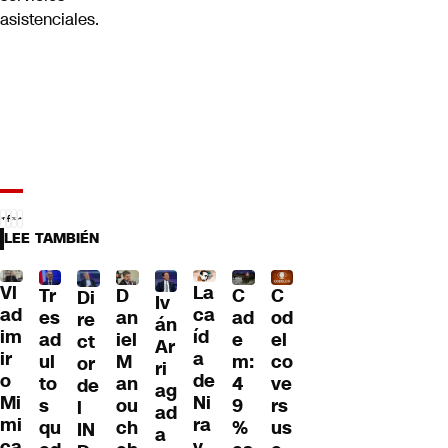
asistenciales.
LEE TAMBIÉN
Vl
La
Tr
D
C
C
Di
Iv
ad
ca
es
an
ad
od
re
án
im
íd
ad
iel
e
el
ct
Ar
ir
a
ul
M
m:
co
or
ri
o
de
to
an
4
ve
de
ag
Mi
Ni
s
ou
9
rs
l
ad
mi
ra
qu
ch
%
us
IN
a
ca
v