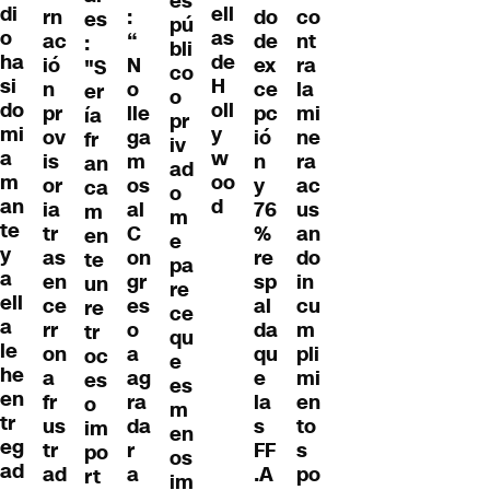
es
di
ell
rn
:
do
co
es
pú
o
as
ac
“
de
nt
:
bli
ha
de
ió
N
ex
ra
"S
co
si
H
n
o
ce
la
er
o
do
oll
pr
lle
pc
mi
ía
pr
mi
y
ov
ga
ió
ne
fr
iv
a
w
is
m
n
ra
an
ad
m
oo
or
os
y
ac
ca
o
an
d
ia
al
76
us
m
m
te
tr
C
%
an
en
e
y
as
on
re
do
te
pa
a
en
gr
sp
in
un
re
ell
ce
es
al
cu
re
ce
a
rr
o
da
m
tr
qu
le
on
a
qu
pli
oc
e
he
a
ag
e
mi
es
es
en
fr
ra
la
en
o
m
tr
us
da
s
to
im
en
eg
tr
r
FF
s
po
os
ad
ad
a
.A
po
rt
im