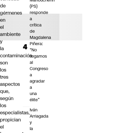
Manouchehri
de
(PS)
gérmenes
responde
a
en
crítica
el
de
ambiente
Magdalena
y
Piñera:
la
“No
contaminación
llegamos
son
al
Congreso
los
a
tres
agradar
aspectos
a
que,
una
según
élite”
los
Iván
especialistas,
Arriagada
propician
y
el
la