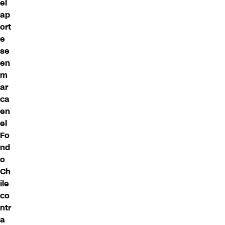
el
ap
ort
e
se
en
m
ar
ca
en
el
Fo
nd
o
Ch
ile
co
ntr
a