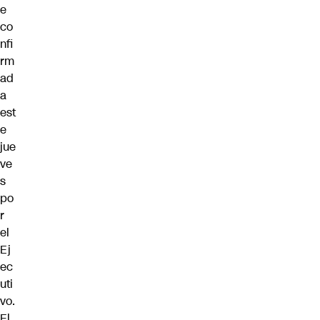
e
co
nfi
rm
ad
a
est
e
jue
ve
s
po
r
el
Ej
ec
uti
vo.
El