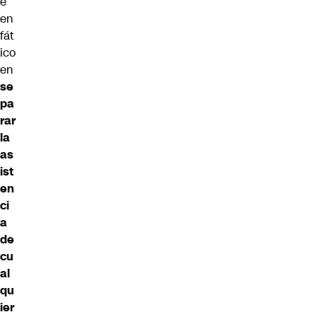
e
en
fát
ico
en
se
pa
rar
la
as
ist
en
ci
a
de
cu
al
qu
ier