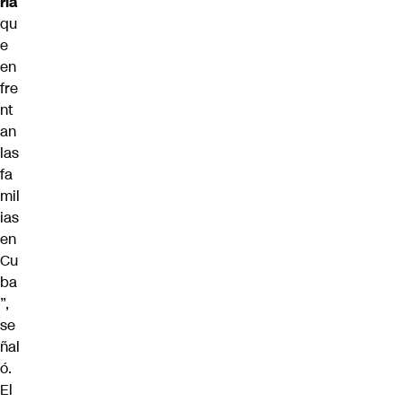
ria
qu
e
en
fre
nt
an
las
fa
mil
ias
en
Cu
ba
”,
se
ñal
ó.
El