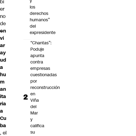
y
bi
los
er
derechos
no
humanos”
de
del
en
expresidente
vi
“Chantas”:
ar
Poduje
ay
apunta
ud
contra
a
empresas
hu
cuestionadas
por
m
reconstrucción
an
en
ita
Viña
ria
del
a
Mar
Cu
y
ba
califica
su
, el