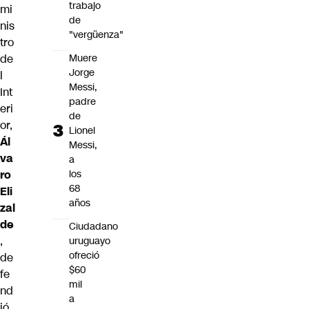
trabajo
mi
de
nis
"vergüenza"
tro
Muere
de
Jorge
l
Messi,
Int
padre
eri
de
or,
Lionel
Ál
Messi,
va
a
los
ro
68
Eli
años
zal
de
Ciudadano
,
uruguayo
ofreció
de
$60
fe
mil
nd
a
ió