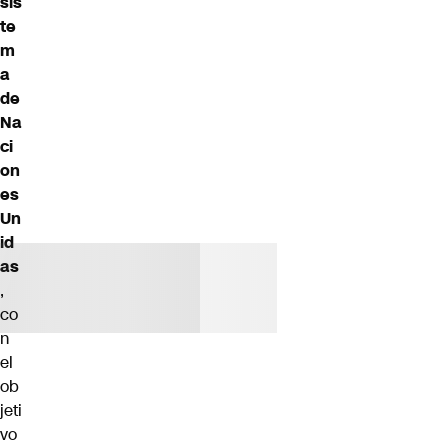
sis
te
m
a
de
Na
ci
on
es
Un
id
as
,
co
n
el
ob
jeti
vo