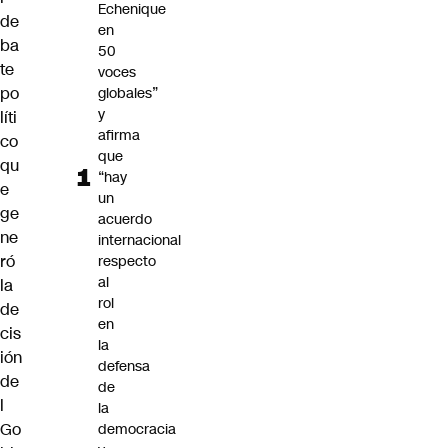
Echenique
de
en
ba
50
te
voces
po
globales”
y
líti
afirma
co
que
qu
“hay
e
un
ge
acuerdo
ne
internacional
ró
respecto
al
la
rol
de
en
cis
la
ión
defensa
de
de
l
la
Go
democracia