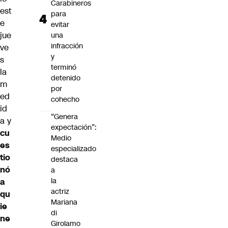
Carabineros
est
para
e
evitar
jue
una
infracción
ve
y
s
terminó
la
detenido
m
por
ed
cohecho
id
“Genera
a y
expectación”:
cu
Medio
es
especializado
tio
destaca
nó
a
la
a
actriz
qu
Mariana
ie
di
ne
Girolamo