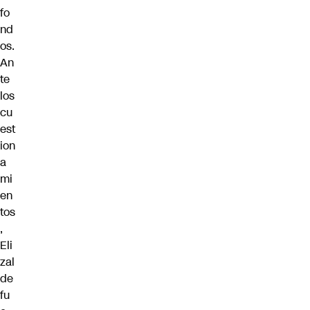
fo
nd
os.
An
te
los
cu
est
ion
a
mi
en
tos
,
Eli
zal
de
fu