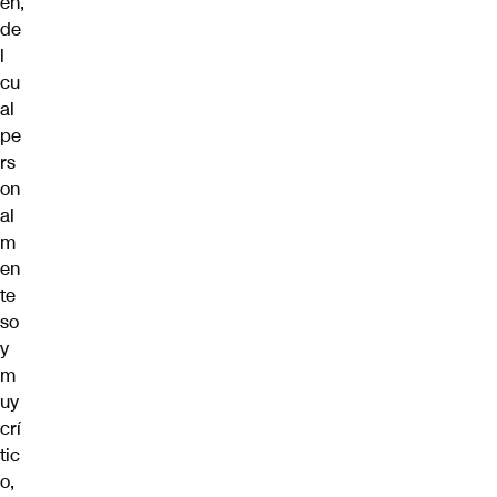
en,
de
l
cu
al
pe
rs
on
al
m
en
te
so
y
m
uy
crí
tic
o,