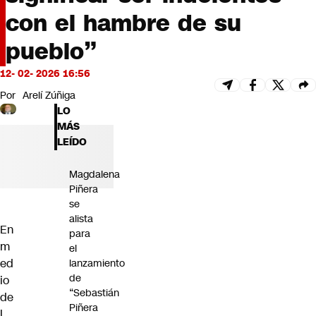
Futuro 360
con el hambre de su
Opinión
pueblo”
12- 02- 2026 16:56
Por
Arelí Zúñiga
LO
MÁS
LEÍDO
Magdalena
Piñera
se
alista
En
para
m
el
ed
lanzamiento
de
io
“Sebastián
de
Piñera
l