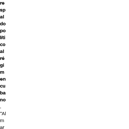
re
sp
al
do
po
líti
co
al
ré
gi
m
en
cu
ba
no
.
“Al
m
ar