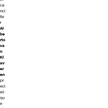
ca
nci
lle
r
Al
be
rto
va
n
Kl
av
er
en
pr
eci
só
qu
e