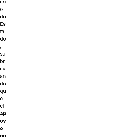
ari
o
de
Es
ta
do
,
su
br
ay
an
do
qu
e
el
ap
oy
o
no