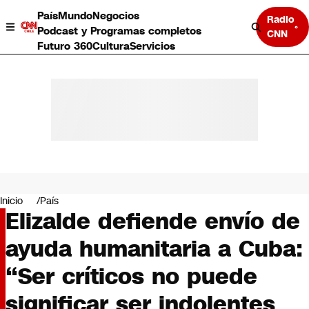
País
Mundo
Negocios
Radio
Podcast y Programas completos
CNN
Futuro 360
Cultura
Servicios
País
Mundo
Negocios
Inicio
País
Elizalde defiende envío de
Deportes
Programas completos
ayuda humanitaria a Cuba:
Cultura
Servicios
“Ser críticos no puede
Bits
CNN Data
significar ser indolentes
CNN tiempo