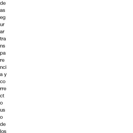
de
as
eg
ur
ar
tra
ns
pa
re
nci
a y
co
rre
ct
o
us
o
de
los