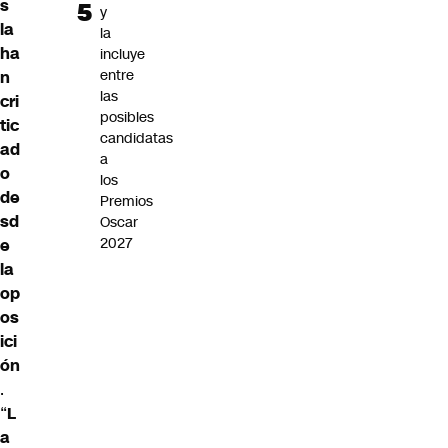
s
y
la
la
ha
incluye
entre
n
las
cri
posibles
tic
candidatas
ad
a
o
los
de
Premios
sd
Oscar
2027
e
la
op
os
ici
ón
.
“
L
a