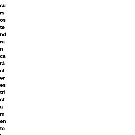
cu
rs
os
te
nd
rá
n
ca
rá
ct
er
es
tri
ct
a
m
en
te