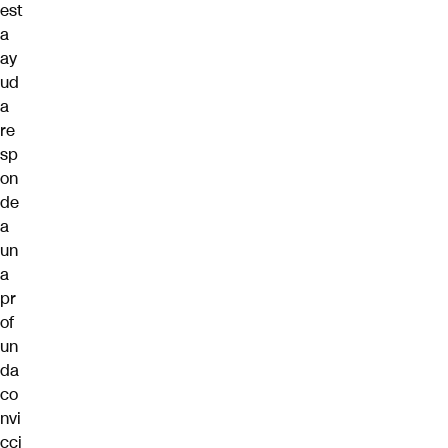
est
a
ay
ud
a
re
sp
on
de
a
un
a
pr
of
un
da
co
nvi
cci