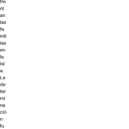
fre
nt
an
las
fa
mil
ias
en
la
isl
a.
La
de
ter
mi
na
ció
n
fu