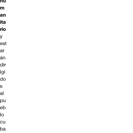
hu
m
an
ita
rio
y
est
ar
án
dir
igi
do
s
al
pu
eb
lo
cu
ba