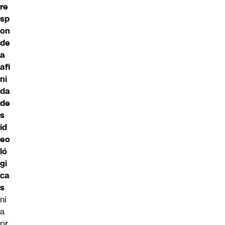
re
sp
on
de
a
afi
ni
da
de
s
id
eo
ló
gi
ca
s
ni
a
pr