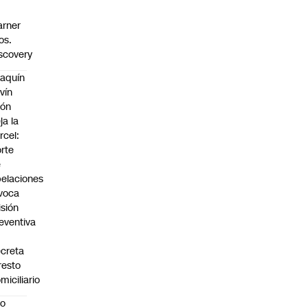
rner
os.
scovery
aquín
vín
eón
ja la
rcel:
rte
e
elaciones
voca
isión
eventiva
creta
resto
miciliario
oo