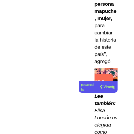
persona
mapuche
, mujer,
para
cambiar
la historia
de este
país”,
agregó.
Lea el
powered
artículo
by
Lee
también:
Elisa
Loncón es
elegida
como