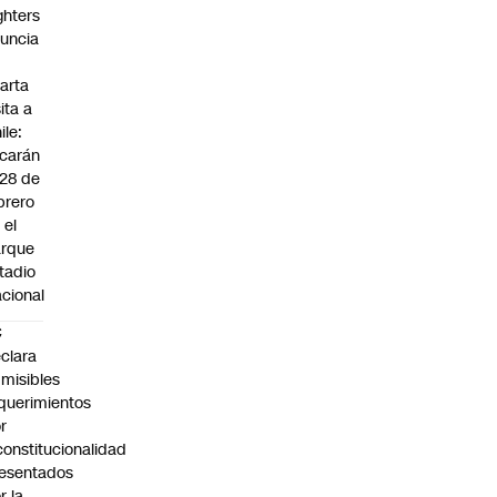
ghters
uncia
arta
sita a
ile:
carán
 28 de
brero
 el
arque
tadio
cional
C
clara
misibles
querimientos
r
constitucionalidad
esentados
r la