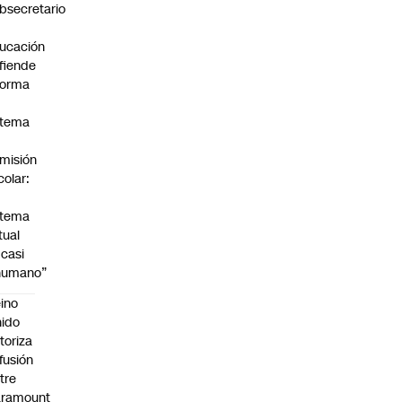
bsecretario
ucación
fiende
forma
stema
misión
colar:
stema
tual
 casi
humano”
ino
ido
toriza
 fusión
tre
aramount