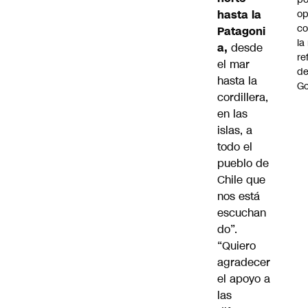
hasta la
op
co
Patagoni
la
a,
desde
re
el mar
de
hasta la
Go
cordillera,
en las
islas, a
todo el
pueblo de
Chile que
nos está
escuchan
do”.
“Quiero
agradecer
el apoyo a
las