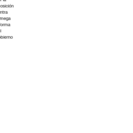
osición
ntra
 mega
forma
l
bierno