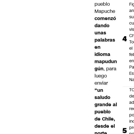
pueblo
Fi
an
Mapuche
su
comenzó
cu
dando
vi
unas
Ch
palabras
To
en
el
idioma
fe
en
mapudun
P
gún
, para
Es
luego
Na
enviar
“un
T
de
saludo
ad
grande al
re
pueblo
po
de Chile,
in
desde el
pr
norte
po