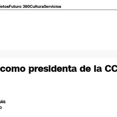
letos
Futuro 360
Cultura
Servicios
 como presidenta de la C
MÁS
O