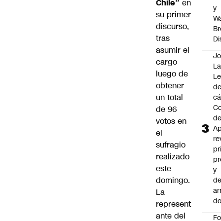
Chile”
en
y
su primer
Wa
discurso,
Br
tras
Di
asumir el
Jo
cargo
La
luego de
L
obtener
de
un total
cá
Co
de 96
d
votos en
Ap
el
re
sufragio
pr
realizado
pr
este
y
domingo.
de
ar
La
do
represent
ante del
F