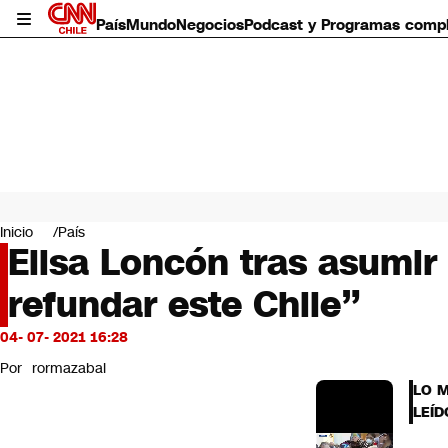
País
Mundo
Negocios
Podcast y Programas comp
País
Mundo
Inicio
País
Negocios
Elisa Loncón tras asumir
Deportes
refundar este Chile”
Programas completos
Cultura
Servicios
04- 07- 2021 16:28
Bits
Por
rormazabal
CNN Data
LO 
CNN tiempo
LEÍD
Futuro 360
Opinión