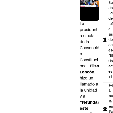
Su
de
Ed
de
La
re
al
president
si
a electa
de
de la
ad
Convenció
es
n
“El
Constituci
si
onal,
Elisa
ac
es
Loncón
,
in
hizo un
llamado a
Re
la unidad
Un
y a
au
la
“refundar
en
este
P