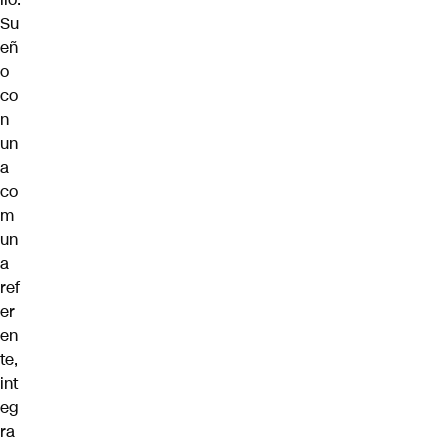
Su
eñ
o
co
n
un
a
co
m
un
a
ref
er
en
te,
int
eg
ra