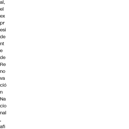
al,
el
ex
pr
esi
de
nt
e
de
Re
no
va
ció
n
Na
cio
nal
,
afi