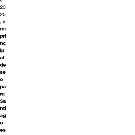
20
25
, y
mi
pri
nc
ip
al
de
se
o
pa
ra
Sa
nti
ag
o
es