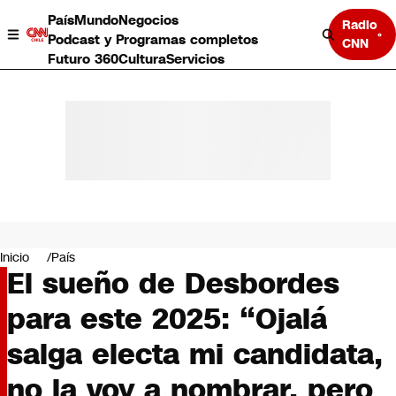
País
Mundo
Negocios
Radio
Podcast y Programas completos
CNN
Futuro 360
Cultura
Servicios
País
Mundo
Negocios
Inicio
País
El sueño de Desbordes
Deportes
Programas completos
para este 2025: “Ojalá
Cultura
Servicios
salga electa mi candidata,
Bits
CNN Data
no la voy a nombrar, pero
CNN tiempo