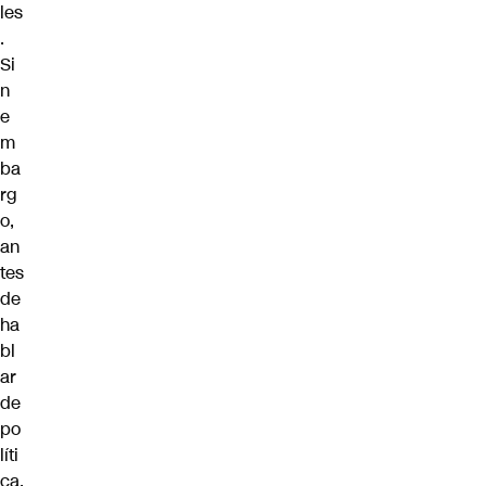
les
.
Si
n
e
m
ba
rg
o,
an
tes
de
ha
bl
ar
de
po
líti
ca,