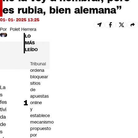
Futuro 360
es rubia, bien alemana”
Opinión
01- 01- 2025 13:25
Por
Polet Herrera
LO
MÁS
LEÍDO
Tribunal
ordena
bloquear
sitios
La
de
s
apuestas
fes
online
tivi
y
establece
da
mecanismo
de
propuesto
s
por