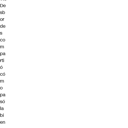
De
sb
or
de
s
co
m
pa
rti
ó
có
m
o
pa
só
la
bi
en