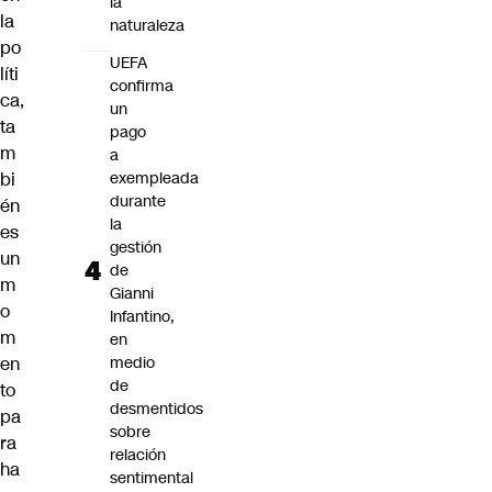
la
la
naturaleza
po
UEFA
líti
confirma
ca,
un
ta
pago
m
a
bi
exempleada
durante
én
la
es
gestión
un
de
m
Gianni
o
Infantino,
m
en
en
medio
de
to
desmentidos
pa
sobre
ra
relación
ha
sentimental