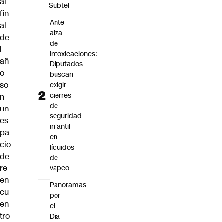
al
Subtel
fin
Ante
al
alza
de
de
l
intoxicaciones:
añ
Diputados
o
buscan
so
exigir
cierres
n
de
un
seguridad
es
infantil
pa
en
cio
líquidos
de
de
re
vapeo
en
Panoramas
cu
por
en
el
tro
Día