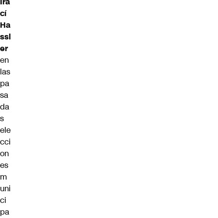
Ira
cí
Ha
ssl
er
en
las
pa
sa
da
s
ele
cci
on
es
m
uni
ci
pa