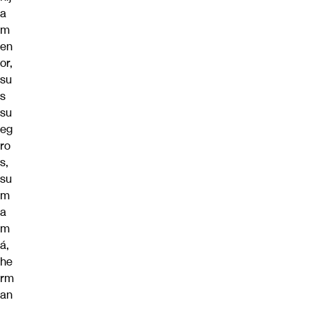
a
m
en
or,
su
s
su
eg
ro
s,
su
m
a
m
á,
he
rm
an