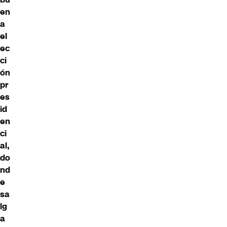
en
a
el
ec
ci
ón
pr
es
id
en
ci
al,
do
nd
e
sa
lg
a