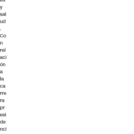
y
sal
ud
.
Co
n
rel
aci
ón
a
la
ca
rre
ra
pr
esi
de
nci