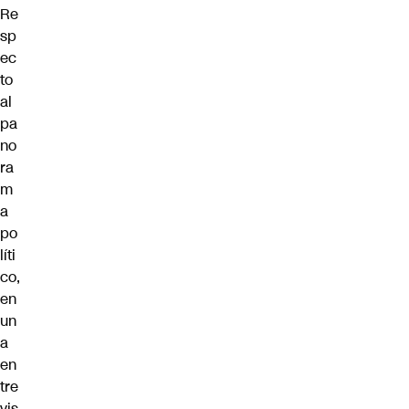
Re
sp
ec
to
al
pa
no
ra
m
a
po
líti
co,
en
un
a
en
tre
vis