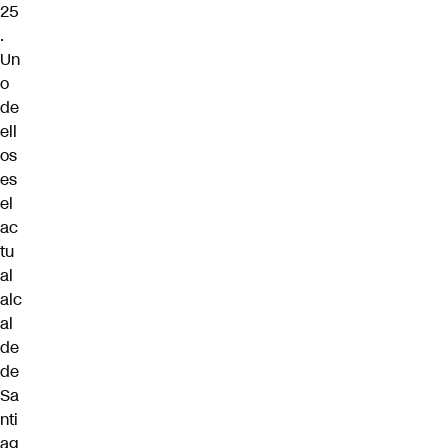
25
.
Un
o
de
ell
os
es
el
ac
tu
al
alc
al
de
de
Sa
nti
ag