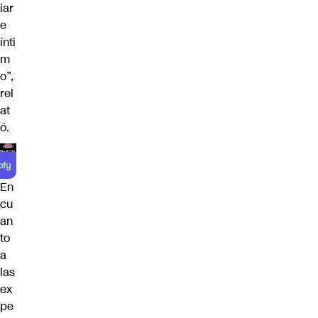
iar
e
ínti
m
o”,
rel
at
ó.
En
cu
an
to
a
las
ex
pe