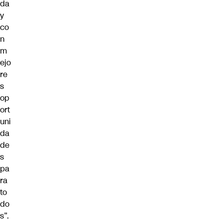
da
y
co
n
m
ejo
re
s
op
ort
uni
da
de
s
pa
ra
to
do
s”.