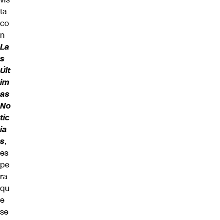
ta
co
n
La
s
Últ
im
as
No
tic
ia
s
,
es
pe
ra
qu
e
se