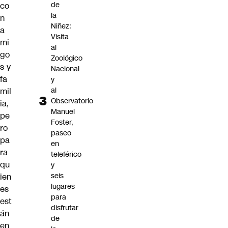
de
co
la
n
Niñez:
a
Visita
mi
al
go
Zoológico
s y
Nacional
fa
y
al
mil
Observatorio
ia,
Manuel
pe
Foster,
ro
paseo
pa
en
ra
teleférico
qu
y
seis
ien
lugares
es
para
est
disfrutar
án
de
en