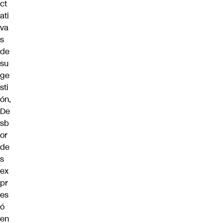
ct
ati
va
s
de
su
ge
sti
ón,
De
sb
or
de
s
ex
pr
es
ó
en