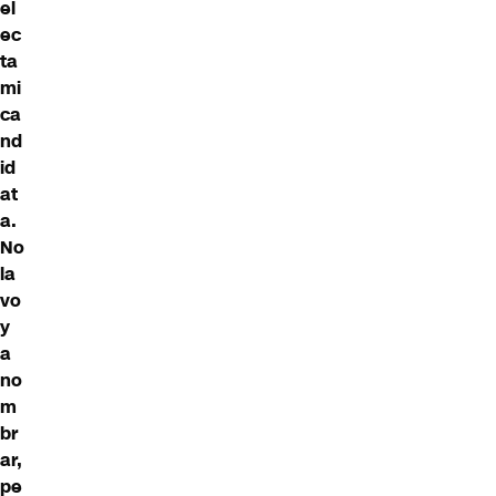
el
ec
ta
mi
ca
nd
id
at
a.
No
la
vo
y
a
no
m
br
ar,
pe