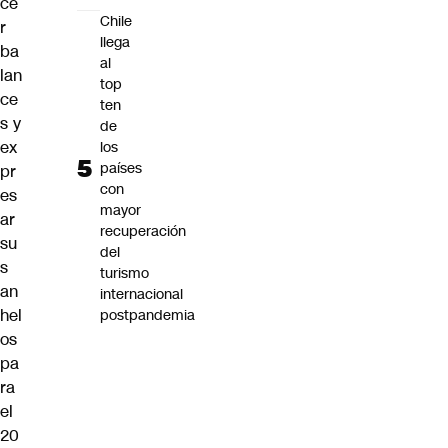
ce
Chile
r
llega
ba
al
lan
top
ce
ten
s y
de
ex
los
países
pr
con
es
mayor
ar
recuperación
su
del
s
turismo
an
internacional
hel
postpandemia
os
pa
ra
el
20