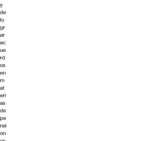
y
de
lo
gr
ar
ac
ue
rd
os
en
m
at
eri
as
de
pe
nsi
on
es