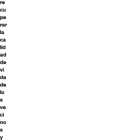
re
cu
pe
rar
la
ca
lid
ad
de
vi
da
de
lo
s
ve
ci
no
s
y