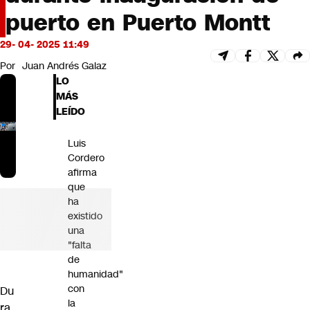
Futuro 360
puerto en Puerto Montt
Opinión
29- 04- 2025 11:49
Por
Juan Andrés Galaz
LO
MÁS
LEÍDO
Luis
Cordero
afirma
que
ha
existido
una
"falta
de
humanidad"
con
Du
la
ra