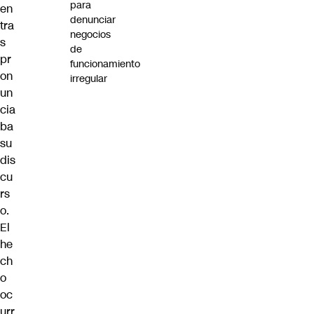
para
en
denunciar
tra
negocios
s
de
pr
funcionamiento
on
irregular
un
cia
ba
su
dis
cu
rs
o.
El
he
ch
o
oc
urr