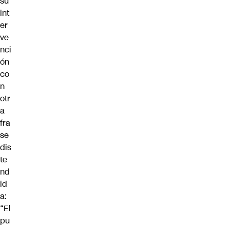
su
int
er
ve
nci
ón
co
n
otr
a
fra
se
dis
te
nd
id
a:
“El
pu