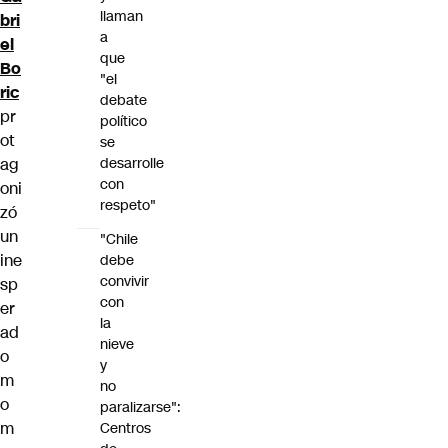
llaman
bri
a
el
que
Bo
"el
ric
debate
pr
político
ot
se
ag
desarrolle
con
oni
respeto"
zó
un
"Chile
ine
debe
convivir
sp
con
er
la
ad
nieve
o
y
m
no
o
paralizarse":
m
Centros