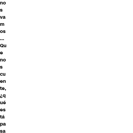
no
s
va
m
os
…
Qu
e
no
s
cu
en
te,
¿q
ué
es
tá
pa
sa