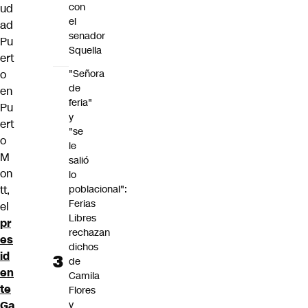
con
ud
el
ad
senador
Pu
Squella
ert
o
"Señora
de
en
feria"
Pu
y
ert
"se
o
le
M
salió
on
lo
tt,
poblacional":
Ferias
el
Libres
pr
rechazan
es
dichos
id
de
en
Camila
te
Flores
Ga
y