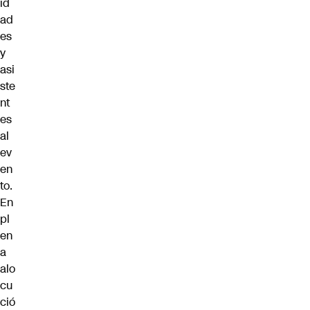
id
ad
es
y
asi
ste
nt
es
al
ev
en
to.
En
pl
en
a
alo
cu
ció