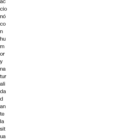
ac
cio
nó
co
n
hu
m
or
y
na
tur
ali
da
d
an
te
la
sit
ua