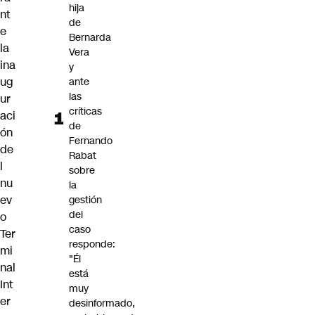
hija
nt
de
e
Bernarda
la
Vera
ina
y
ug
ante
las
ur
críticas
aci
de
ón
Fernando
de
Rabat
l
sobre
nu
la
ev
gestión
del
o
caso
Ter
responde:
mi
"Él
nal
está
Int
muy
er
desinformado,