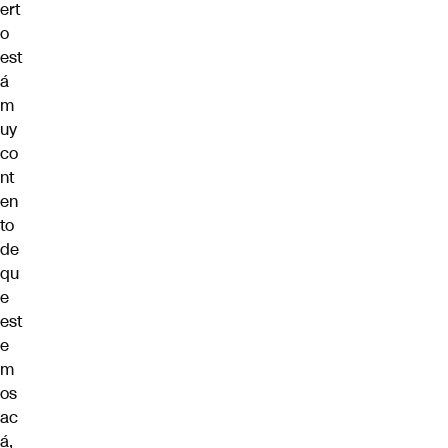
ert
o
est
á
m
uy
co
nt
en
to
de
qu
e
est
e
m
os
ac
á,