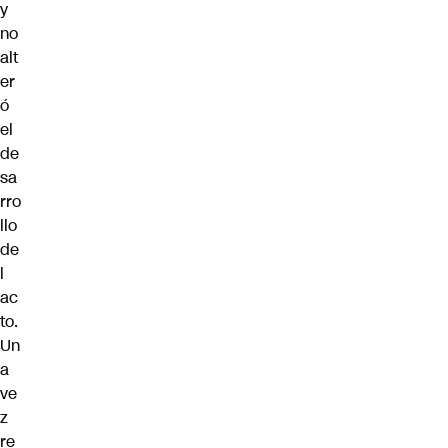
y
no
alt
er
ó
el
de
sa
rro
llo
de
l
ac
to.
Un
a
ve
z
re