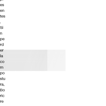
es
en
tes
.
Si
n
pe
rd
er
la
co
m
po
stu
ra,
Bo
ric
re