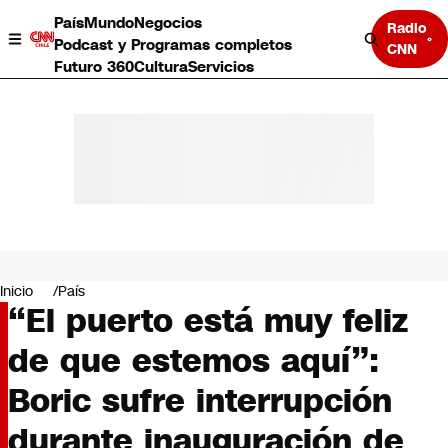
País
Mundo
Negocios
Radio
Podcast y Programas completos
CNN
Futuro 360
Cultura
Servicios
País
Mundo
Negocios
Inicio
País
“El puerto está muy feliz
Deportes
Programas completos
de que estemos aquí”:
Cultura
Servicios
Boric sufre interrupción
Bits
CNN Data
durante inauguración de
CNN tiempo