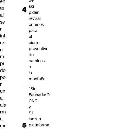
de
en
ski
to
piden
al
revisar
se
criterios
r
para
int
el
err
cierre
preventivo
u
de
m
caminos
pi
a
do
la
po
montaña
r
"Sin
un
Fachadas":
a
CNC
ala
y
rm
SII
a
lanzan
plataforma
mi