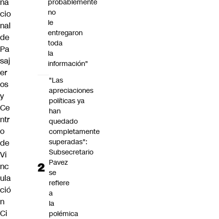
na
probablemente
no
cio
le
nal
entregaron
de
toda
Pa
la
saj
información"
er
"Las
os
apreciaciones
y
políticas ya
Ce
han
ntr
quedado
o
completamente
superadas":
de
Subsecretario
Vi
Pavez
nc
se
ula
refiere
ció
a
n
la
Ci
polémica