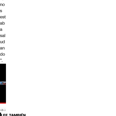
no
s
est
ab
a
sal
ud
an
do
”.
LEE TAMBIÉN