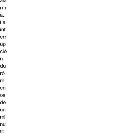
ala
rm
a.
La
int
err
up
ció
n
du
ró
m
en
os
de
un
mi
nu
to