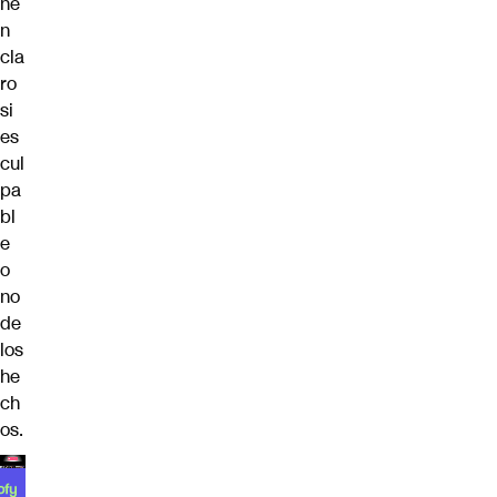
ne
n
cla
ro
si
es
cul
pa
bl
e
o
no
de
los
he
ch
os.