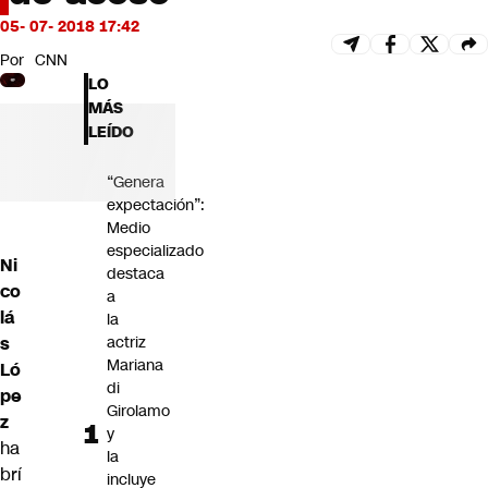
Futuro 360
05- 07- 2018 17:42
Opinión
Por
CNN
LO
MÁS
LEÍDO
“Genera
expectación”:
Medio
especializado
Ni
destaca
co
a
lá
la
s
actriz
Mariana
Ló
di
pe
Girolamo
z
y
ha
la
brí
incluye