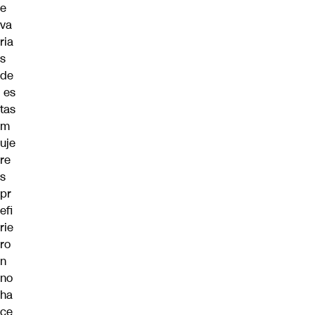
e
va
ria
s
de
es
tas
m
uje
re
s
pr
efi
rie
ro
n
no
ha
ce