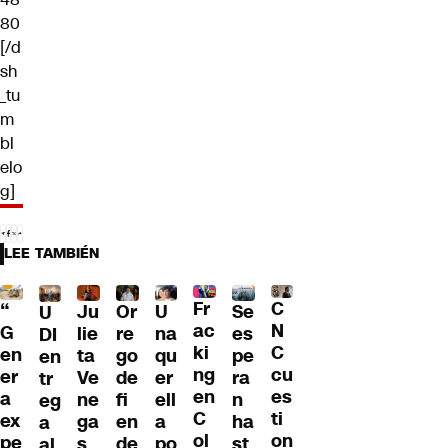
80
[/d
sh
_tu
m
bl
elo
g]
LEE TAMBIÉN
Fr
C
“
Ju
Or
U
Se
U
ac
N
G
lie
re
na
es
DI
ki
C
en
ta
go
qu
pe
en
ng
cu
er
Ve
de
er
ra
tr
en
es
a
ne
fi
ell
n
eg
C
ti
ex
ga
en
a
ha
a
ol
on
pe
s
de
po
st
al