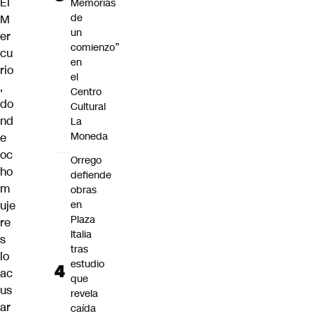
El
Memorias
de
M
un
er
comienzo”
cu
en
rio
el
,
Centro
do
Cultural
nd
La
Moneda
e
oc
Orrego
ho
defiende
m
obras
uje
en
Plaza
re
Italia
s
tras
lo
estudio
ac
que
us
revela
ar
caída