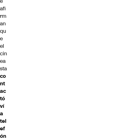
e
afi
rm
an
qu
e
el
cin
ea
sta
co
nt
ac
tó
ví
a
tel
ef
ón