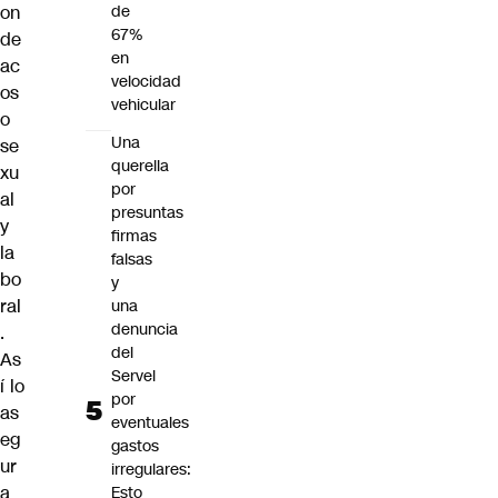
on
de
67%
de
en
ac
velocidad
os
vehicular
o
Una
se
querella
xu
por
al
presuntas
y
firmas
la
falsas
bo
y
ral
una
denuncia
.
del
As
Servel
í lo
por
as
eventuales
eg
gastos
ur
irregulares:
a
Esto