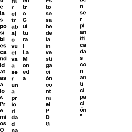
tr
en
Es
ra
n
e
tr
to
r
se
la
o
se
el
r
s
C
sa
tr
pl
po
ul
be
ab
an
si
tu
de
aj
ifi
bl
ra
la
o
ca
es
l
in
vu
da
ca
La
ve
el
s
nd
M
sti
va
co
id
on
ga
a
n
at
ed
ci
se
an
as
a
ón
r
ti
a
co
un
ci
lo
nt
a
pa
s
ra
pr
ci
Pr
el
io
ón
e
P
ri
"
mi
D
da
os
G
d
O
na