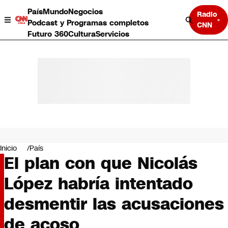
País
Mundo
Negocios
Radio
Podcast y Programas completos
CNN
Futuro 360
Cultura
Servicios
País
Mundo
Negocios
Inicio
País
El plan con que Nicolás
Deportes
Programas completos
López habría intentado
Cultura
Servicios
desmentir las acusaciones
Bits
CNN Data
de acoso
CNN tiempo