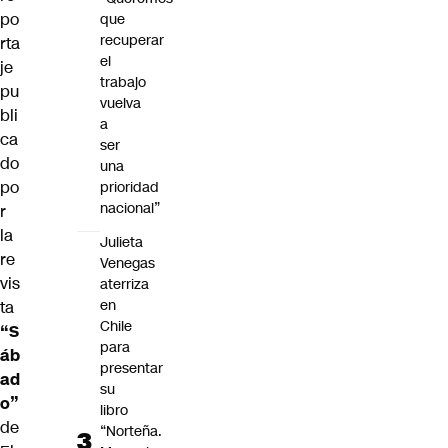
po
que
recuperar
rta
el
je
trabajo
pu
vuelva
bli
a
ca
ser
do
una
po
prioridad
nacional”
r
la
Julieta
re
Venegas
vis
aterriza
en
ta
Chile
“S
para
áb
presentar
ad
su
o”
libro
de
“Norteña.