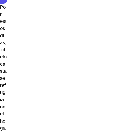
Po
r
est
os
dí
as,
el
cin
ea
sta
se
ref
ug
ia
en
el
ho
ga