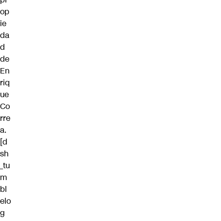
op
ie
da
d
de
En
riq
ue
Co
rre
a.
[d
sh
_tu
m
bl
elo
g