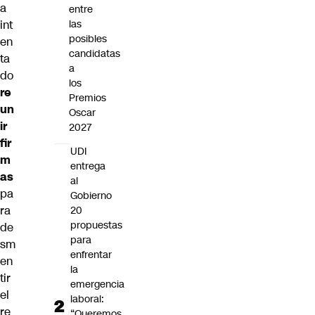
a
entre
int
las
posibles
en
candidatas
ta
a
do
los
re
Premios
un
Oscar
ir
2027
fir
UDI
m
entrega
as
al
pa
Gobierno
ra
20
propuestas
de
para
sm
enfrentar
en
la
tir
emergencia
el
laboral:
re
“Queremos