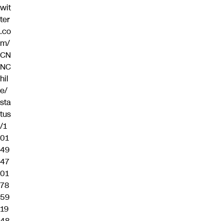
wit
ter
.co
m/
CN
NC
hil
e/
sta
tus
/1
01
49
47
01
78
59
19
48