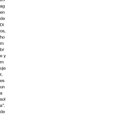
ag
en
de
Di
os,
ho
m
br
e y
m
uje
r,
es
un
a
sol
a”.
de