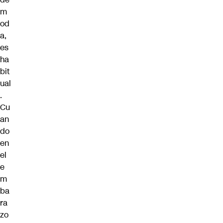
m
od
a,
es
ha
bit
ual
.
Cu
an
do
en
el
e
m
ba
ra
zo