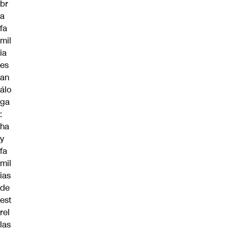
br
a
fa
mil
ia
es
an
álo
ga
:
ha
y
fa
mil
ias
de
est
rel
las