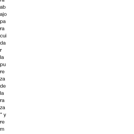
ab
ajo
pa
ra
cui
da
r
la
pu
re
za
de
la
ra
za
” y
re
m