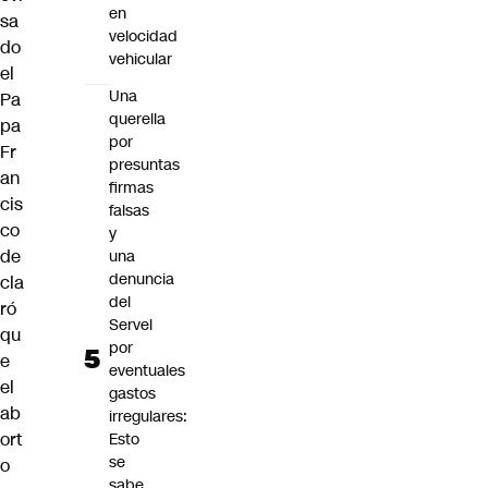
en
sa
velocidad
do
vehicular
el
Una
Pa
querella
pa
por
Fr
presuntas
an
firmas
cis
falsas
co
y
de
una
denuncia
cla
del
ró
Servel
qu
por
e
eventuales
el
gastos
ab
irregulares:
ort
Esto
se
o
sabe