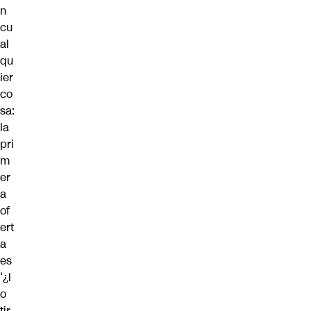
n
cu
al
qu
ier
co
sa:
la
pri
m
er
a
of
ert
a
es
‘¿l
o
tir