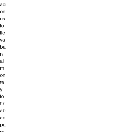
aci
on
es:
lo
lle
va
ba
n
al
m
on
te
y
lo
tir
ab
an
pa
ra