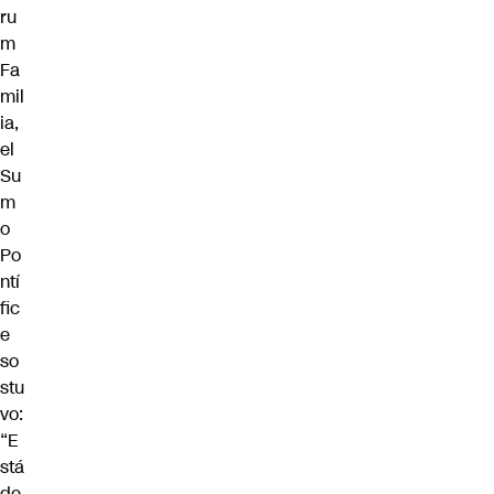
ru
m
Fa
mil
ia,
el
Su
m
o
Po
ntí
fic
e
so
stu
vo:
“E
stá
de