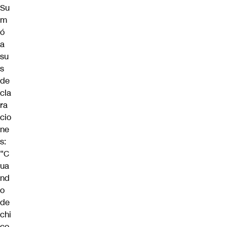
Su
m
ó
a
su
s
de
cla
ra
cio
ne
s:
“C
ua
nd
o
de
chi
co