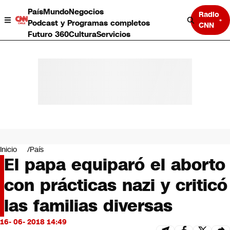
País
Mundo
Negocios
Radio
Podcast y Programas completos
CNN
Futuro 360
Cultura
Servicios
País
Mundo
Negocios
Inicio
País
El papa equiparó el aborto
Deportes
Programas completos
con prácticas nazi y criticó
Cultura
Servicios
las familias diversas
Bits
CNN Data
16- 06- 2018 14:49
CNN tiempo