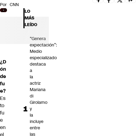
Por
CNN
Futuro 360
LO
Opinión
MÁS
LEÍDO
“Genera
expectación”:
Medio
especializado
¿D
destaca
ón
a
de
la
fu
actriz
Mariana
e?
di
Es
Girolamo
to
y
fu
la
e
incluye
en
entre
el
las