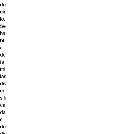
de
cir
lo.
Se
ha
bl
a
de
fa
mil
ias
div
er
sifi
ca
da
s,
de
dis