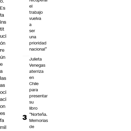
recuperar
o.
el
Es
trabajo
ta
vuelva
ins
a
tit
ser
uci
una
ón
prioridad
nacional”
re
ún
Julieta
e
Venegas
a
aterriza
en
las
Chile
as
para
oci
presentar
aci
su
on
libro
es
“Norteña.
fa
Memorias
de
mil