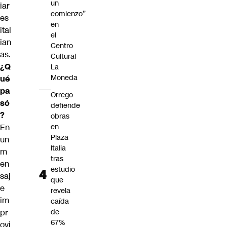
un
iar
comienzo”
es
en
ital
el
ian
Centro
as.
Cultural
¿Q
La
Moneda
ué
pa
Orrego
só
defiende
?
obras
En
en
Plaza
un
Italia
m
tras
en
estudio
saj
que
e
revela
im
caída
pr
de
67%
ovi