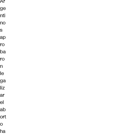
Ar
ge
nti
no
s
ap
ro
ba
ro
n
le
ga
liz
ar
el
ab
ort
o
ha