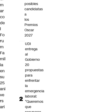
posibles
m
candidatas
ar
a
co
los
de
Premios
l
Oscar
Fo
2027
ru
UDI
m
entrega
Fa
al
mil
Gobierno
ia
20
propuestas
en
para
su
enfrentar
25
la
ani
emergencia
ve
laboral:
rs
“Queremos
ari
que