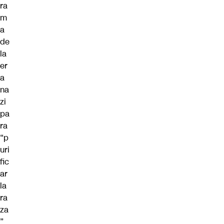
ra
m
a
de
la
er
a
na
zi
pa
ra
“p
uri
fic
ar
la
ra
za
”