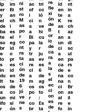
re
ni
lp
im
ac
id
nt
tri
fle
st
er
Bi
of
en
in
cc
xi
ro
y
an
i
te
a
ió
ón
M
el
ch
ci
K
re
n
de
as
de
i
a
as
ch
ve
B
po
ba
es
a
t
az
hi
or
r
te
el
Bi
an
a
cu
ic
co
so
eg
pa
un
di
la
de
nt
br
id
y
ci
sc
r
ca
ra
e
o
tr
a
ul
ju
ra
ta
lo
pr
as
en
pa
ev
a
ci
s
es
re
ca
rs
es
la
ón
in
id
cl
de
e
6
s
de
du
en
a
na
co
de
el
19
lt
te
m
na
n
ag
ec
6
os
de
os
ci
Br
os
ci
jó
a
co
po
on
as
to
on
ve
un
mi
r
al
il
:
es
ne
ifo
si
co
re
e
Es
de
s
r
ón
br
fo
in
ta