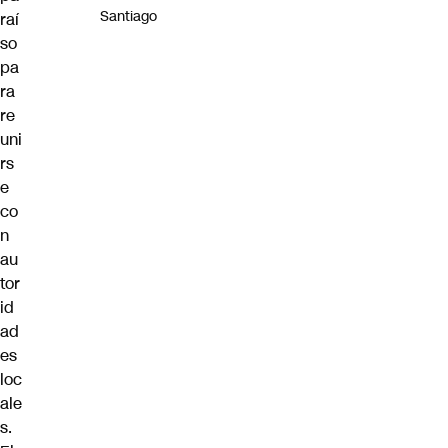
Santiago
raí
so
pa
ra
re
uni
rs
e
co
n
au
tor
id
ad
es
loc
ale
s.