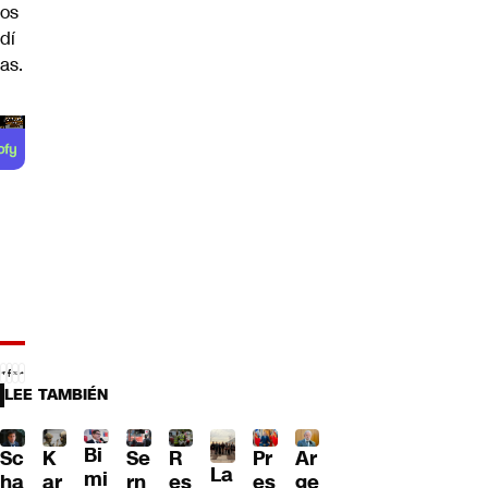
os
dí
as.
LEE TAMBIÉN
Bi
Sc
K
Se
Pr
Ar
R
La
mi
ha
ar
rn
es
ge
es