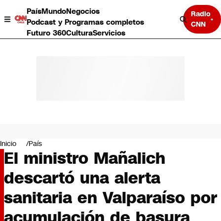
País
Mundo
Negocios
Radio
Podcast y Programas completos
CNN
Futuro 360
Cultura
Servicios
País
Mundo
Negocios
Inicio
País
El ministro Mañalich
Deportes
Programas completos
descartó una alerta
Cultura
Servicios
sanitaria en Valparaíso por
Bits
CNN Data
acumulación de basura
CNN tiempo