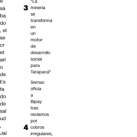
e
"La
minería
sá
se
ba
transforma
do
en
, el
un
se
motor
cr
de
et
desarrollo
social
ari
para
o
Tarapacá"
de
Es
Sernac
ta
oficia
a
do
Bipay
de
tras
sal
reclamos
ud
por
,
cobros
Jai
irregulares,