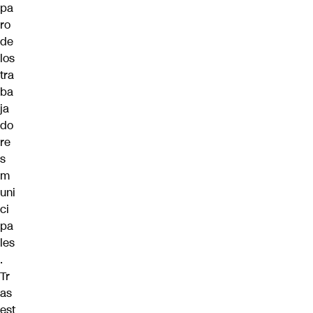
pa
ro
de
los
tra
ba
ja
do
re
s
m
uni
ci
pa
les
.
Tr
as
est