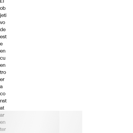
El
ob
jeti
vo
de
est
e
en
cu
en
tro
er
a
co
nst
at
ar
en
ter