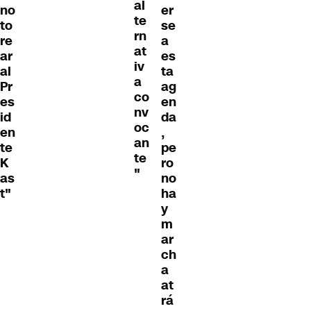
al
no
er
te
to
se
rn
re
a
at
ar
es
iv
al
ta
a
Pr
ag
co
es
en
nv
id
da
oc
en
,
an
te
pe
te
K
ro
"
as
no
t"
ha
y
m
ar
ch
a
at
rá