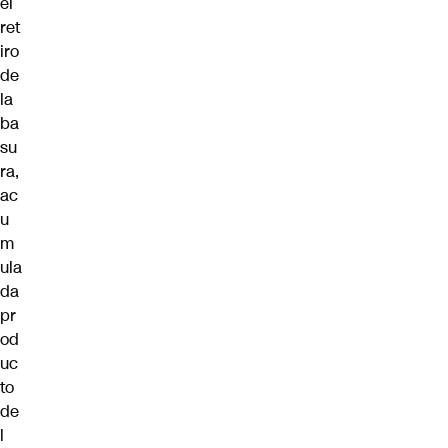
el
ret
iro
de
la
ba
su
ra,
ac
u
m
ula
da
pr
od
uc
to
de
l