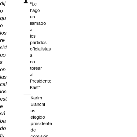
dij
"Le
o
hago
un
qu
llamado
e
a
los
los
re
partidos
sid
oficialistas
uo
a
s
no
torear
en
al
las
Presidente
cal
Kast"
les
Karim
est
Bianchi
e
es
sá
elegido
ba
presidente
do
de
fu
comisión