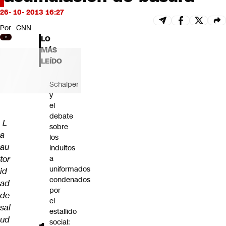
Futuro 360
26- 10- 2013 16:27
Opinión
Por
CNN
LO
MÁS
LEÍDO
Schalper
y
el
debate
L
sobre
a
los
au
indultos
tor
a
uniformados
id
condenados
ad
por
de
el
sal
estallido
ud
social: