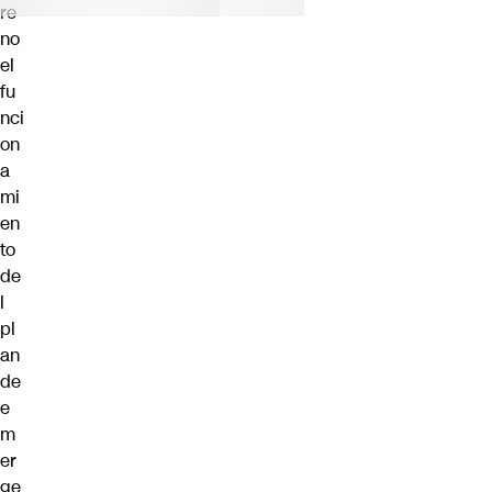
re
no
el
fu
nci
on
a
mi
en
to
de
l
pl
an
de
e
m
er
ge