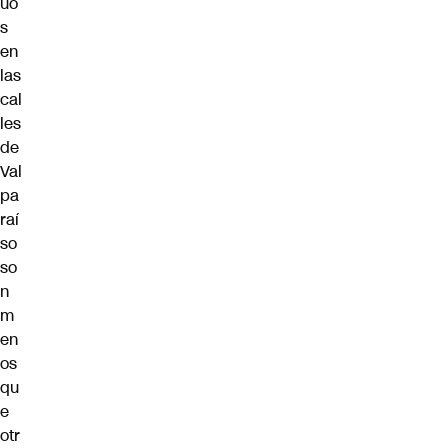
uo
s
en
las
cal
les
de
Val
pa
raí
so
so
n
m
en
os
qu
e
otr