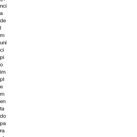
nci
a
de
l
m
uni
ci
pi
o
im
pl
e
m
en
ta
do
pa
ra