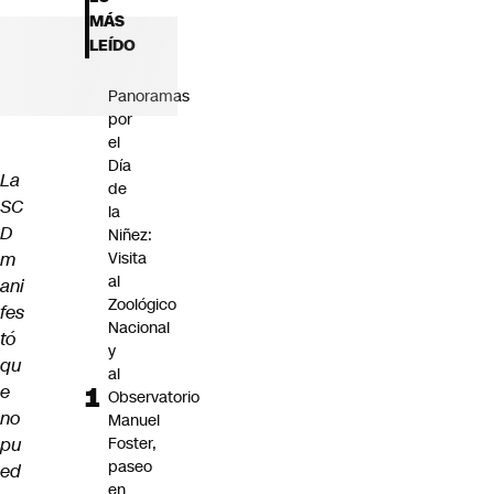
Futuro 360
MÁS
Opinión
LEÍDO
Panoramas
por
el
Día
La
de
SC
la
D
Niñez:
m
Visita
al
ani
Zoológico
fes
Nacional
tó
y
qu
al
e
Observatorio
no
Manuel
pu
Foster,
paseo
ed
en