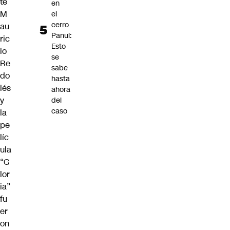
te
en
M
el
cerro
au
Panul:
ric
Esto
io
se
Re
sabe
do
hasta
lés
ahora
y
del
caso
la
pe
líc
ula
“G
lor
ia”
fu
er
on