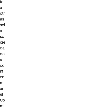
to
a
otr
as
sei
s
so
cie
da
de
s
co
nf
or
m
an
el
Co
mi