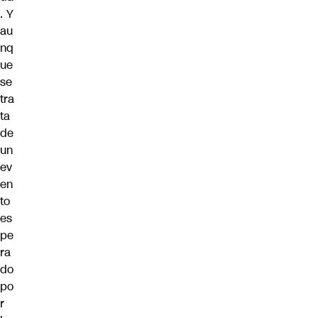
. Y
au
nq
ue
se
tra
ta
de
un
ev
en
to
es
pe
ra
do
po
r