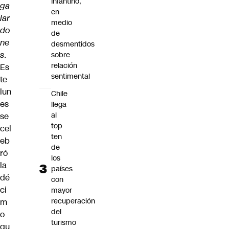
Infantino,
ga
en
lar
medio
do
de
ne
desmentidos
s
.
sobre
relación
Es
sentimental
te
lun
Chile
es
llega
al
se
top
cel
ten
eb
de
ró
los
la
países
dé
con
ci
mayor
recuperación
m
del
o
turismo
qu