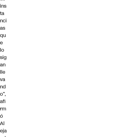
ins
ta
nci
as
qu
e
lo
sig
an
lle
va
nd
o”,
afi
rm
ó
Al
eja