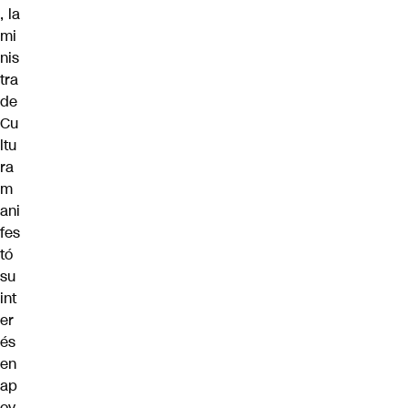
, la
mi
nis
tra
de
Cu
ltu
ra
m
ani
fes
tó
su
int
er
és
en
ap
oy