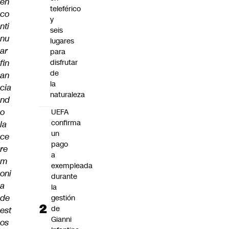
en
teleférico
co
y
nti
seis
nu
lugares
ar
para
fin
disfrutar
de
an
la
cia
naturaleza
nd
o
UEFA
confirma
la
un
ce
pago
re
a
m
exempleada
oni
durante
a
la
de
gestión
de
est
Gianni
os