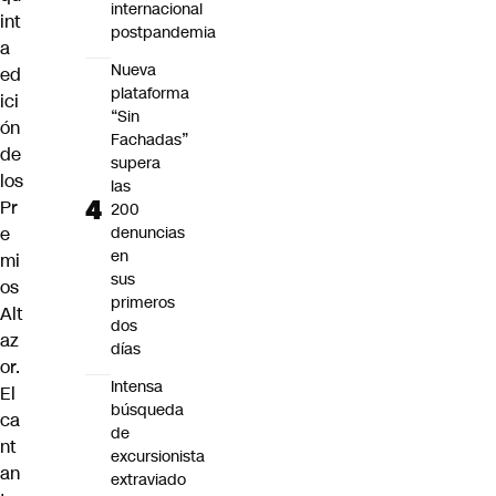
internacional
int
postpandemia
a
Nueva
ed
plataforma
ici
“Sin
ón
Fachadas”
de
supera
los
las
Pr
200
e
denuncias
en
mi
sus
os
primeros
Alt
dos
az
días
or.
Intensa
El
búsqueda
ca
de
nt
excursionista
an
extraviado