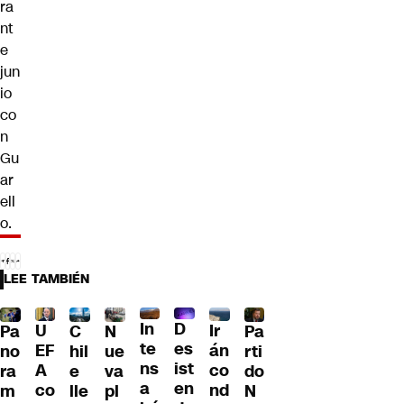
ra
nt
e
jun
io
co
n
Gu
ar
ell
o.
LEE TAMBIÉN
D
In
U
Ir
Pa
C
N
Pa
es
te
EF
án
no
hil
ue
rti
ist
ns
A
co
ra
e
va
do
en
a
co
nd
m
lle
pl
N