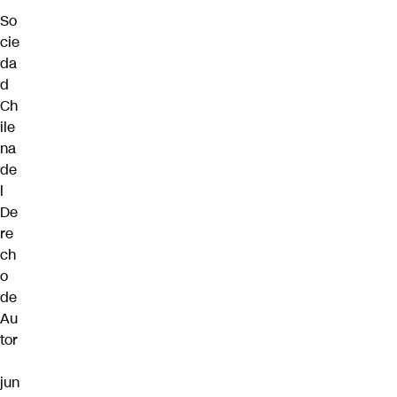
So
cie
da
d
Ch
ile
na
de
l
De
re
ch
o
de
Au
tor
jun