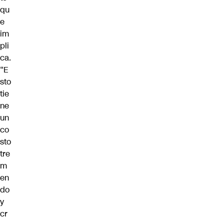
qu
e
im
pli
ca.
“E
sto
tie
ne
un
co
sto
tre
m
en
do
y
cr