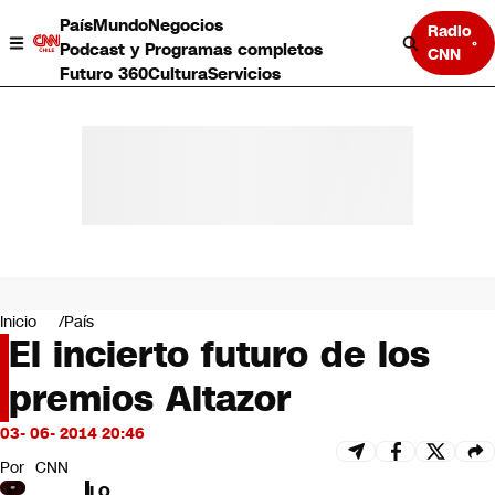
País
Mundo
Negocios
Radio
Podcast y Programas completos
CNN
Futuro 360
Cultura
Servicios
País
Mundo
Negocios
Inicio
País
El incierto futuro de los
Deportes
Programas completos
premios Altazor
Cultura
Servicios
03- 06- 2014 20:46
Bits
CNN Data
Por
CNN
CNN tiempo
LO