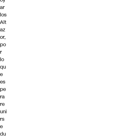
ar
los
Alt
az
or,
po
r
lo
qu
e
es
pe
ra
re
uni
rs
e
du