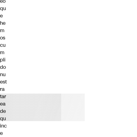
eo
qu
e
he
m
os
cu
m
pli
do
nu
est
ra
tar
ea
de
qu
inc
e