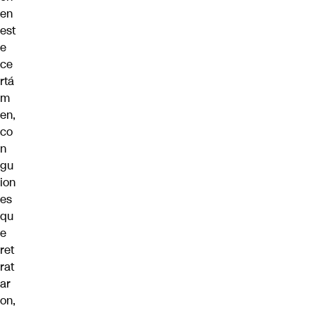
en
est
e
ce
rtá
m
en,
co
n
gu
ion
es
qu
e
ret
rat
ar
on,