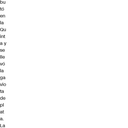
bu
tó
en
la
Qu
int
a y
se
lle
vó
la
ga
vio
ta
de
pl
at
a.
La