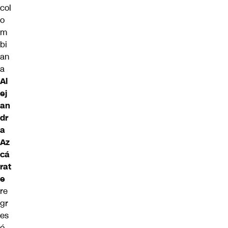
col
o
m
bi
an
a
Al
ej
an
dr
a
Az
cá
rat
e
re
gr
es
ó