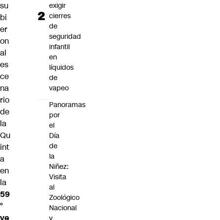
su
exigir
cierres
bi
de
er
seguridad
on
infantil
al
en
es
líquidos
ce
de
na
vapeo
rio
Panoramas
de
por
la
el
Qu
Día
de
int
la
a
Niñez:
en
Visita
la
al
59
Zoológico
°
Nacional
ve
y