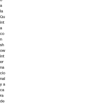
a
la
Qu
int
a
co
n
sh
ow
int
er
na
cio
nal
y a
ca
ra
de