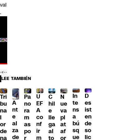
val
.
LEE TAMBIÉN
D
In
U
Tri
Pa
C
N
A
es
te
EF
bu
no
hil
ue
nt
ist
ns
A
na
ra
e
va
e
en
a
co
l
m
lle
pl
al
de
bú
nf
or
as
ga
at
za
so
sq
ir
de
po
al
af
de
lic
ue
m
na
r
to
or