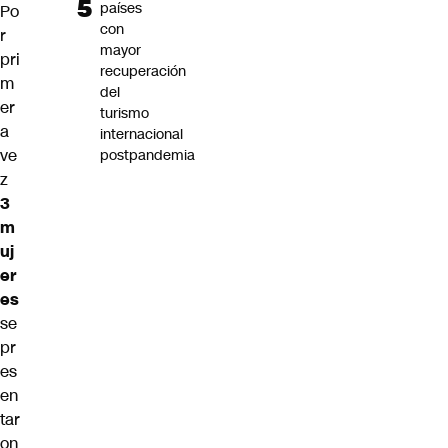
países
Po
con
r
mayor
pri
recuperación
m
del
er
turismo
a
internacional
ve
postpandemia
z
3
m
uj
er
es
se
pr
es
en
tar
on