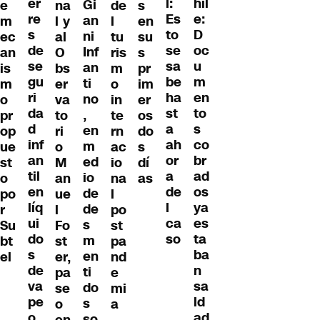
er
hil
l:
Gi
e
na
de
s
re
e:
Es
an
m
l y
l
en
s
D
to
ni
ec
al
tu
su
de
oc
se
Inf
an
O
ris
s
se
u
sa
an
is
bs
m
pr
gu
m
be
ti
m
er
o
im
ri
en
ha
no
o
va
in
er
da
to
st
,
pr
to
te
os
d
s
a
en
op
ri
rn
do
inf
co
ah
m
ue
o
ac
s
an
br
or
ed
st
M
io
dí
til
ad
a
io
o
an
na
as
en
os
de
de
po
ue
l
líq
ya
l
de
r
l
po
ui
es
ca
s
Su
Fo
st
do
ta
so
m
bt
st
pa
s
ba
en
el
er,
nd
de
n
ti
pa
e
va
sa
do
se
mi
pe
ld
s
o
a
o
ad
so
en