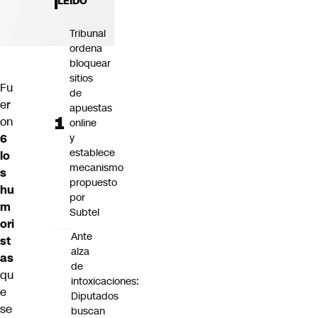
LEÍDO
Futuro 360
Opinión
Tribunal
ordena
bloquear
sitios
Fu
de
er
apuestas
on
online
6
y
establece
lo
mecanismo
s
propuesto
hu
por
m
Subtel
ori
Ante
st
alza
as
de
qu
intoxicaciones:
e
Diputados
se
buscan