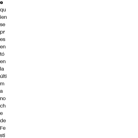
e
qu
ien
se
pr
es
en
tó
en
la
últi
m
a
no
ch
e
de
Fe
sti