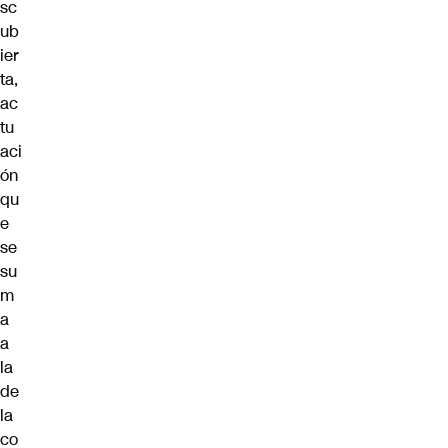
sc
ub
ier
ta,
ac
tu
aci
ón
qu
e
se
su
m
a
a
la
de
la
co