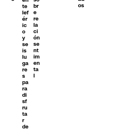
os
br
te
e
lef
re
ér
la
ic
ci
o
ón
y
se
se
nt
is
im
lu
en
ga
ta
re
l
s
pa
ra
di
sf
ru
ta
r
de