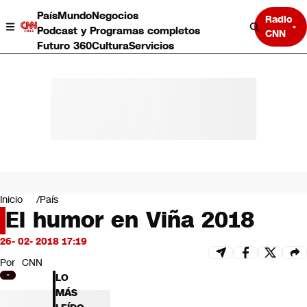
País
Mundo
Negocios
Radio
Podcast y Programas completos
CNN
Futuro 360
Cultura
Servicios
País
Mundo
Negocios
Inicio
País
El humor en Viña 2018
Deportes
Programas completos
26- 02- 2018 17:19
Cultura
Servicios
Por
CNN
Bits
LO
CNN Data
MÁS
CNN tiempo