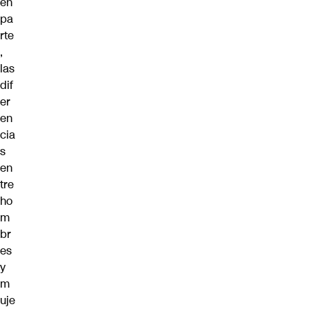
en
pa
rte
,
las
dif
er
en
cia
s
en
tre
ho
m
br
es
y
m
uje