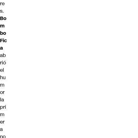
re
s.
Bo
m
bo
Fic
a
ab
rió
el
hu
m
or
la
pri
m
er
a
no