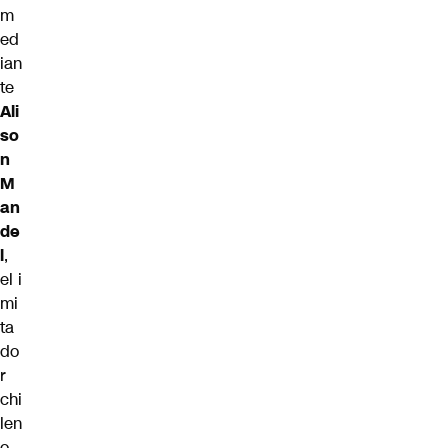
m
ed
ian
te
Ali
so
n
M
an
de
l
,
el i
mi
ta
do
r
chi
len
o