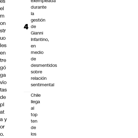
es
exempleada
durante
el
la
m
gestión
on
de
str
Gianni
uo
Infantino,
les
en
en
medio
de
tre
desmentidos
gó
sobre
ga
relación
vio
sentimental
tas
Chile
de
llega
pl
al
at
top
a y
ten
or
de
o.
los