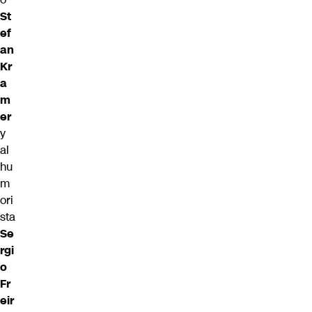
St
ef
an
Kr
a
m
er
y
al
hu
m
ori
sta
Se
rgi
o
Fr
eir