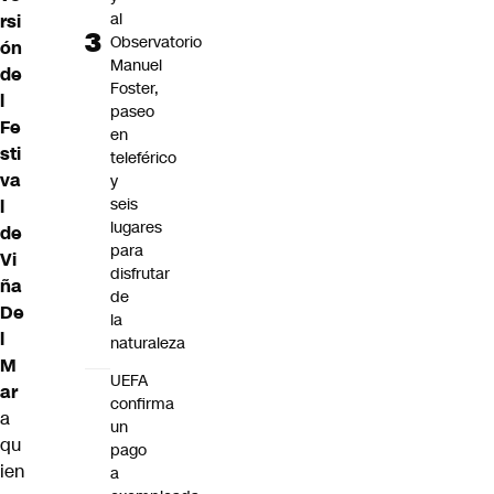
al
rsi
Observatorio
ón
Manuel
de
Foster,
l
paseo
Fe
en
sti
teleférico
va
y
seis
l
lugares
de
para
Vi
disfrutar
ña
de
De
la
l
naturaleza
M
UEFA
ar
confirma
a
un
qu
pago
ien
a