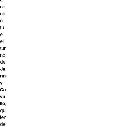
no
ch
e
fu
e
el
tur
no
de
Je
nn
y
Ca
va
llo
,
qu
ien
de