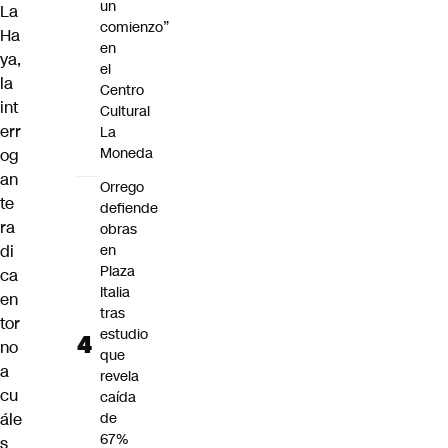
un
La
comienzo”
Ha
en
ya,
el
la
Centro
int
Cultural
err
La
Moneda
og
an
Orrego
te
defiende
ra
obras
di
en
Plaza
ca
Italia
en
tras
tor
estudio
no
que
a
revela
cu
caída
ále
de
67%
s