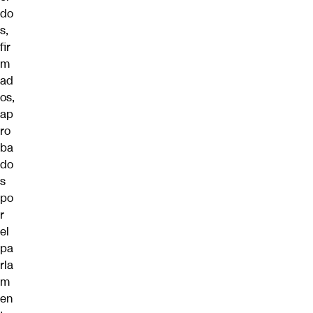
do
s,
fir
m
ad
os,
ap
ro
ba
do
s
po
r
el
pa
rla
m
en