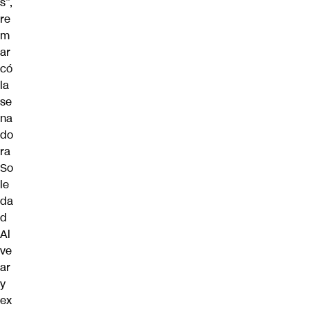
s”,
re
m
ar
có
la
se
na
do
ra
So
le
da
d
Al
ve
ar
y
ex