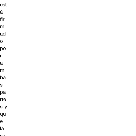
est
á
fir
m
ad
o
po
r
a
m
ba
s
pa
rte
s y
qu
e
la
so