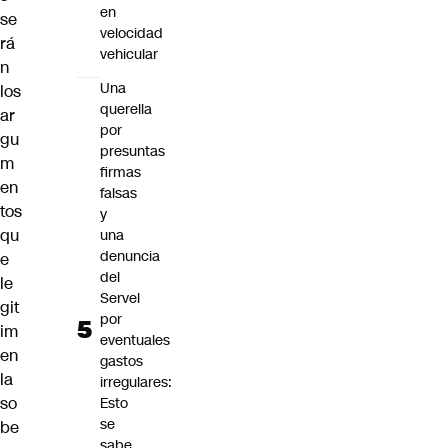
en
se
velocidad
rá
vehicular
n
Una
los
querella
ar
por
gu
presuntas
m
firmas
en
falsas
tos
y
qu
una
denuncia
e
del
le
Servel
git
por
im
eventuales
en
gastos
la
irregulares:
so
Esto
se
be
sabe