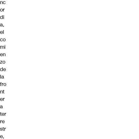
nc
or
di
a,
el
co
mi
en
zo
de
la
fro
nt
er
a
ter
re
str
e,