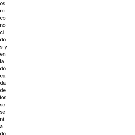
os
re
co
no
ci
do
s y
en
la
dé
ca
da
de
los
se
se
nt
a
de