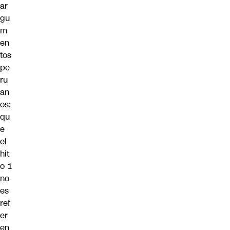
ar
gu
m
en
tos
pe
ru
an
os:
qu
e
el
hit
o 1
no
es
ref
er
en