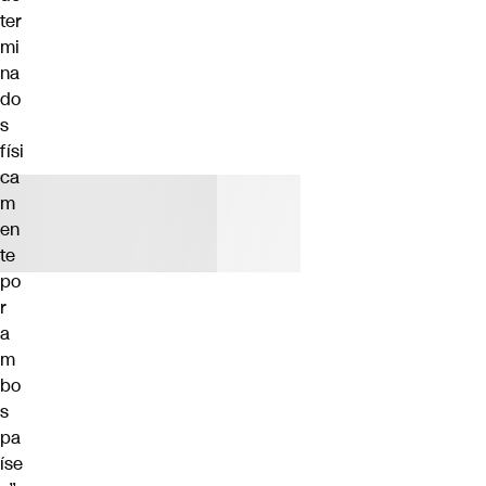
ter
mi
na
do
s
físi
ca
m
en
te
po
r
a
m
bo
s
pa
íse