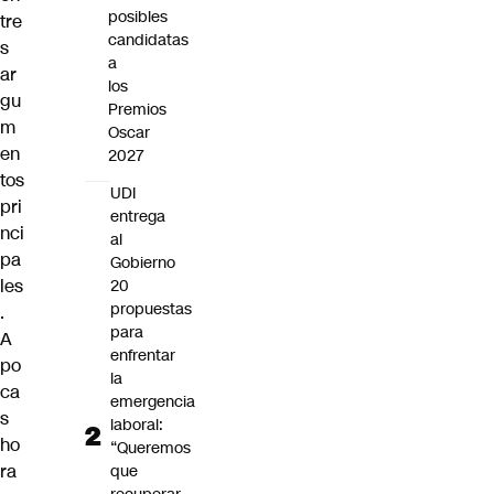
posibles
tre
candidatas
s
a
ar
los
gu
Premios
m
Oscar
en
2027
tos
UDI
pri
entrega
nci
al
pa
Gobierno
les
20
propuestas
.
para
A
enfrentar
po
la
ca
emergencia
s
laboral:
ho
“Queremos
ra
que