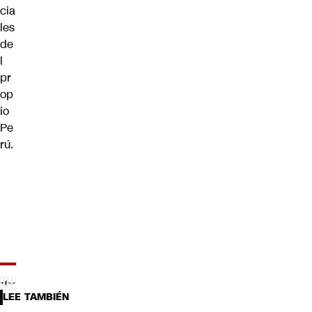
cia
les
de
l
pr
op
io
Pe
rú.
LEE TAMBIÉN