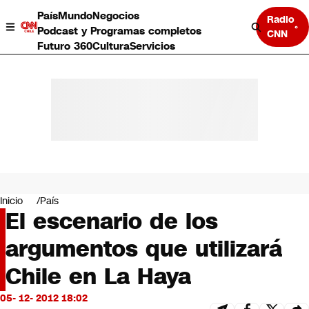
País
Mundo
Negocios
Radio
Podcast y Programas completos
CNN
Futuro 360
Cultura
Servicios
País
Mundo
Negocios
Inicio
País
El escenario de los
Deportes
Programas completos
argumentos que utilizará
Cultura
Servicios
Chile en La Haya
Bits
CNN Data
05- 12- 2012 18:02
CNN tiempo