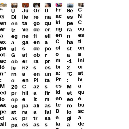
Fr
C
“
Ju
Or
U
Se
U
ac
N
G
lie
re
na
es
DI
ki
C
en
ta
go
qu
pe
en
ng
cu
er
Ve
de
er
ra
tr
en
es
a
ne
fi
ell
n
eg
C
ti
ex
ga
en
a
ha
a
ol
on
pe
s
de
po
st
al
o
a
ct
at
ob
r
a
G
m
ini
ac
er
ra
pr
-1
ob
bi
ci
ió
riz
s
es
2
ie
a:
at
n”
a
en
un
°C
rn
Pr
iv
:
en
Pl
ta
:
o
es
a
M
C
az
s
M
20
id
qu
ed
hil
a
fir
et
pr
en
e
io
e
It
m
eo
op
te
bu
es
pa
ali
as
ro
ue
D
sc
pe
ra
a
fal
lo
st
e
a
ci
pr
tr
sa
gí
as
la
de
ali
es
as
s
a
pa