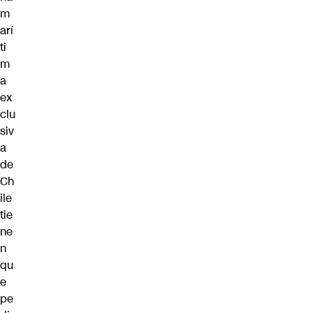
m
arí
ti
m
a
ex
clu
siv
a
de
Ch
ile
tie
ne
n
qu
e
pe