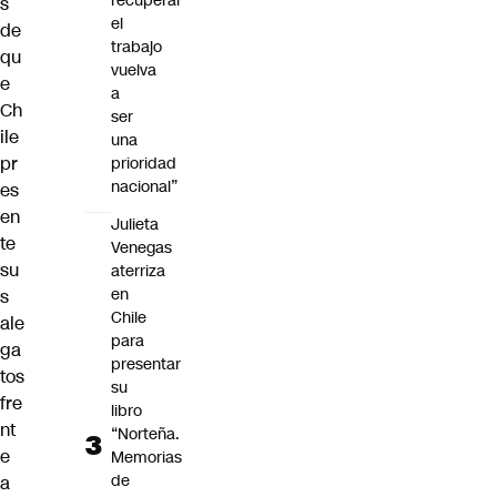
recuperar
s
el
de
trabajo
qu
vuelva
e
a
Ch
ser
ile
una
pr
prioridad
nacional”
es
en
Julieta
te
Venegas
su
aterriza
en
s
Chile
ale
para
ga
presentar
tos
su
fre
libro
nt
“Norteña.
e
Memorias
de
a