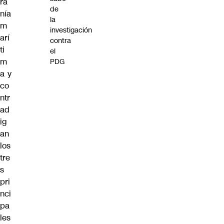
ra
de
nía
la
m
investigación
arí
contra
ti
el
m
PDG
a y
co
ntr
ad
ig
an
los
tre
s
pri
nci
pa
les