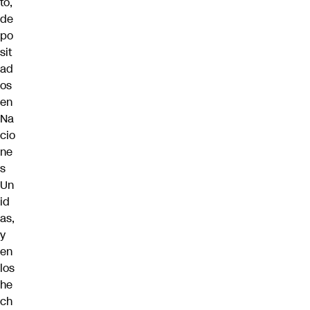
to,
de
po
sit
ad
os
en
Na
cio
ne
s
Un
id
as,
y
en
los
he
ch