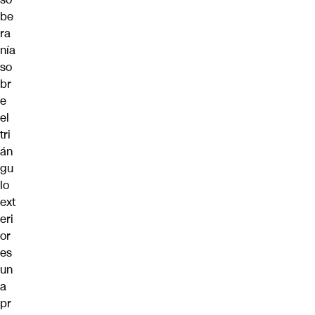
be
ra
nía
so
br
e
el
tri
án
gu
lo
ext
eri
or
es
un
a
pr