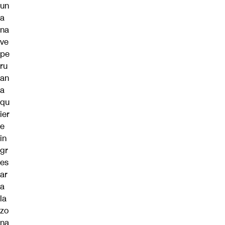
un
a
na
ve
pe
ru
an
a
qu
ier
e
in
gr
es
ar
a
la
zo
na