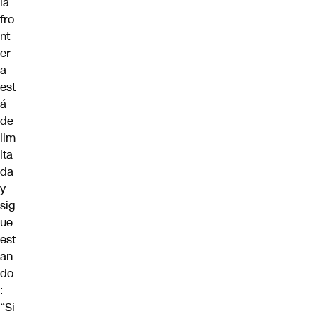
la
fro
nt
er
a
est
á
de
lim
ita
da
y
sig
ue
est
an
do
:
“Si