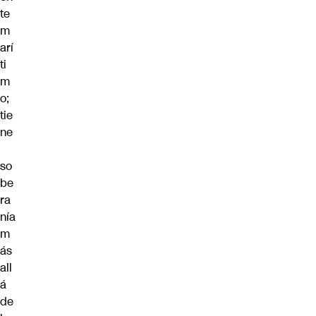
te
m
arí
ti
m
o;
tie
ne
so
be
ra
nía
m
ás
all
á
de