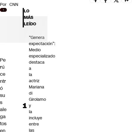
Por
CNN
Futuro 360
LO
Opinión
MÁS
LEÍDO
“Genera
expectación”:
Medio
especializado
Pe
destaca
rú
a
ce
la
ntr
actriz
Mariana
ó
di
su
Girolamo
s
y
ale
la
ga
incluye
tos
entre
en
las