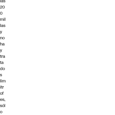
las
20
0
mil
las
y
no
ha
y
tra
ta
do
s
lim
ítr
of
es,
sól
o