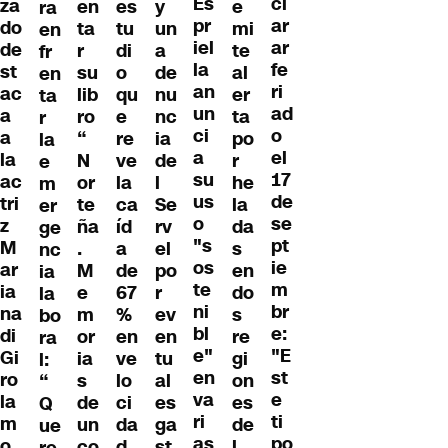
Es
cl
za
en
es
y
e
ra
pr
ar
do
ta
tu
un
mi
en
iel
ar
de
r
di
a
te
fr
la
fe
st
su
o
de
al
en
an
ri
ac
lib
qu
nu
er
ta
un
ad
a
ro
e
nc
ta
r
ci
o
a
“
re
ia
po
la
a
el
la
N
ve
de
r
e
su
17
ac
or
la
l
he
m
us
de
tri
te
ca
Se
la
er
o
se
z
ña
íd
rv
da
ge
"s
pt
M
.
a
el
s
nc
os
ie
ar
M
de
po
en
ia
te
m
ia
e
67
r
do
la
ni
br
na
m
%
ev
s
bo
bl
e:
di
or
en
en
re
ra
e"
"E
Gi
ia
ve
tu
gi
l:
en
st
ro
s
lo
al
on
“
va
e
la
de
ci
es
es
Q
ri
ti
m
un
da
ga
de
ue
as
po
o
co
d
st
l