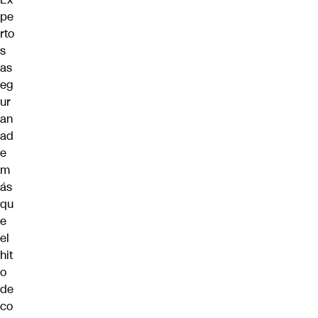
pe
rto
s
as
eg
ur
an
ad
e
m
ás
qu
e
el
hit
o
de
co