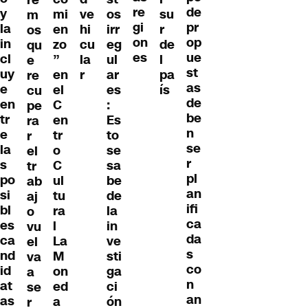
re
re
de
y
mi
ve
os
su
m
gi
pr
la
en
hi
irr
r
os
on
op
in
zo
cu
eg
de
qu
es
ue
cl
”
la
ul
l
e
st
uy
en
r
ar
pa
re
as
e
el
es
ís
cu
de
en
C
:
pe
be
tr
en
Es
ra
n
e
tr
to
r
se
la
o
se
el
r
s
C
sa
tr
pl
po
ul
be
ab
an
si
tu
de
aj
ifi
bl
ra
la
o
ca
es
l
in
vu
da
ca
La
ve
el
s
nd
M
sti
va
co
id
on
ga
a
n
at
ed
ci
se
an
as
a
ón
r