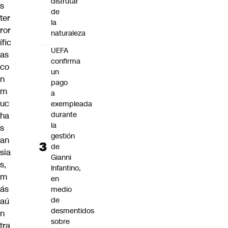
disfrutar
s
de
ter
la
ror
naturaleza
ífic
UEFA
as
confirma
co
un
n
pago
m
a
uc
exempleada
durante
ha
la
s
gestión
an
de
sia
Gianni
s,
Infantino,
m
en
ás
medio
de
aú
desmentidos
n
sobre
tra