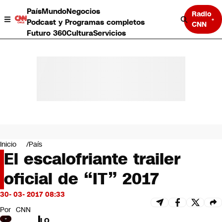
País
Mundo
Negocios
Radio
Podcast y Programas completos
CNN
Futuro 360
Cultura
Servicios
País
Mundo
Negocios
Inicio
País
El escalofriante trailer
Deportes
Programas completos
oficial de “IT” 2017
Cultura
Servicios
30- 03- 2017 08:33
Bits
CNN Data
Por
CNN
CNN tiempo
LO