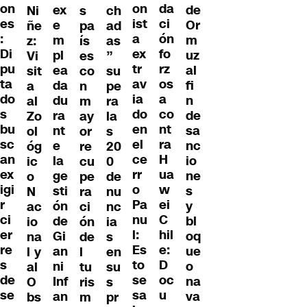
on
da
on
ex
de
Ni
s
ch
es
ci
ist
e
Or
ñe
pa
ad
:
ón
a
m
m
z:
ís
as
Di
fo
ex
pl
uz
Vi
es
”
pu
rz
tr
ea
al
sit
co
su
ta
os
av
da
fi
a
n
pe
do
a
ia
du
n
al
m
ra
s
co
do
ra
de
Zo
ay
la
bu
nt
en
nt
sa
ol
or
s
sc
ra
el
e
nc
óg
re
20
an
H
ce
la
io
ic
cu
0
ex
ua
rr
ge
ne
o
pe
de
igi
w
o
sti
s
N
ra
nu
r
ei
Pa
ón
y
ac
ci
nc
ci
C
nu
de
bl
io
ón
ia
er
hil
l:
Gi
oq
na
de
s
re
e:
Es
an
ue
l y
l
en
s
D
to
ni
o
al
tu
su
de
oc
se
Inf
na
O
ris
s
se
u
sa
an
va
bs
m
pr