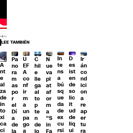
LEE TAMBIÉN
D
In
U
Ir
Pa
C
N
A
es
te
EF
án
no
hil
ue
nt
ist
ns
A
co
ra
e
va
e
en
a
co
nd
m
lle
pl
al
de
bú
nf
ici
as
ga
at
za
so
sq
ir
on
po
al
af
de
lic
ue
m
a
r
to
or
in
it
da
a
re
el
p
m
to
ud
de
un
ap
Dí
te
a
xi
de
ex
pa
er
a
n
“S
ca
liq
cu
go
tu
de
de
in
ci
ui
rsi
a
ra
la
lo
Fa