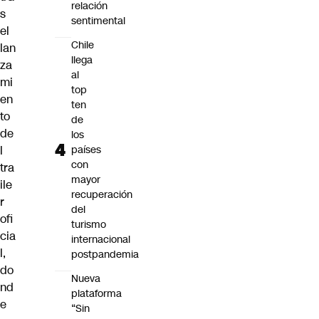
relación
s
sentimental
el
Chile
lan
llega
za
al
mi
top
en
ten
to
de
de
los
l
países
con
tra
mayor
ile
recuperación
r
del
ofi
turismo
cia
internacional
l,
postpandemia
do
Nueva
nd
plataforma
e
“Sin