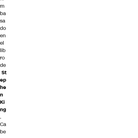
m
ba
sa
do
en
el
lib
ro
de
St
ep
he
n
Ki
ng
.
Ca
be