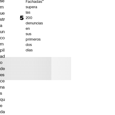
se
Fachadas”
m
supera
las
ue
200
str
denuncias
a
en
un
sus
co
primeros
m
dos
pil
días
ad
o
de
es
ce
na
s
qu
e
da