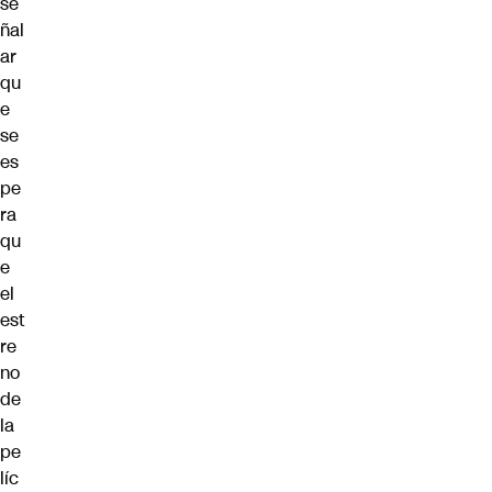
se
ñal
ar
qu
e
se
es
pe
ra
qu
e
el
est
re
no
de
la
pe
líc