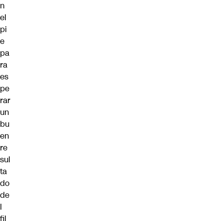
n
el
pi
e
pa
ra
es
pe
rar
un
bu
en
re
sul
ta
do
de
l
fil