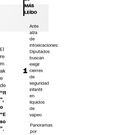
Futuro 360
MÁS
Opinión
LEÍDO
Ante
alza
de
intoxicaciones:
El
Diputados
re
buscan
m
exigir
ak
cierres
de
e
seguridad
de
infantil
“It
en
”,
líquidos
o
de
“E
vapeo
so
Panoramas
”
,
por