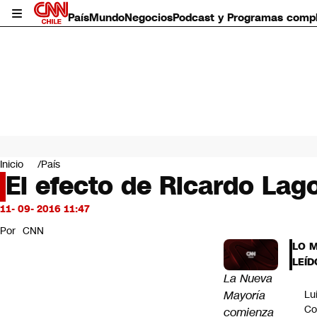
País
Mundo
Negocios
Podcast y Programas comp
País
Mundo
Inicio
País
Negocios
El efecto de Ricardo Lago
Deportes
Programas completos
11- 09- 2016 11:47
Cultura
Por
CNN
Servicios
LO 
Bits
LEÍD
CNN Data
La Nueva
CNN tiempo
Mayoría
Lu
Futuro 360
Co
comienza
Opinión