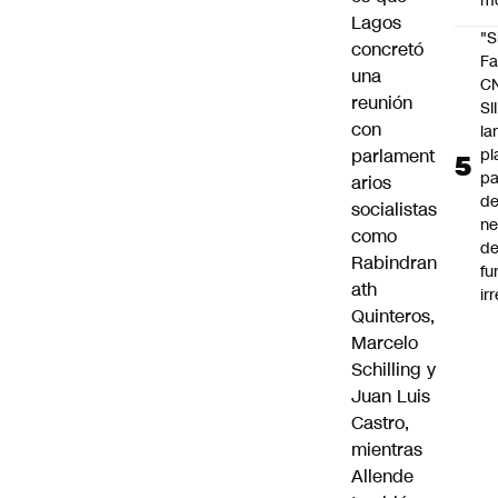
m
Lagos
"S
concretó
Fa
una
C
reunión
SII
con
la
pl
parlament
pa
arios
de
socialistas
ne
como
d
Rabindran
fu
ath
ir
Quinteros,
Marcelo
Schilling y
Juan Luis
Castro,
mientras
Allende