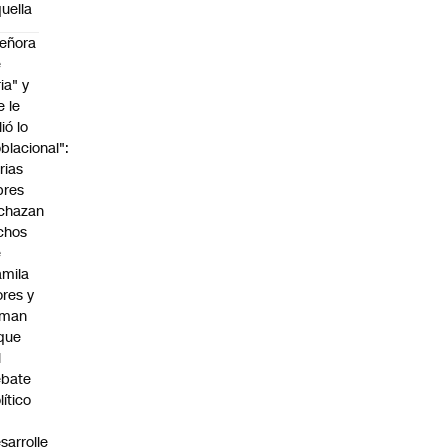
uella
eñora
e
ria" y
e le
lió lo
blacional":
rias
bres
chazan
chos
e
mila
ores y
aman
que
l
ebate
lítico
sarrolle