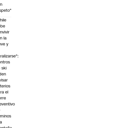
on
speto"
hile
ebe
nvivir
n la
eve y
o
ralizarse":
ntros
 ski
den
visar
iterios
ra el
erre
eventivo
e
aminos
la