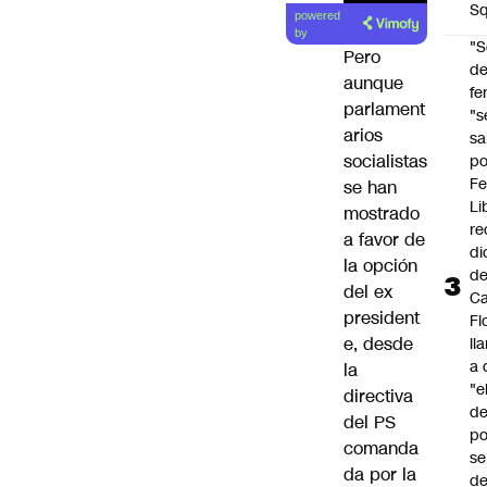
Lea el
Sq
powered
artículo
by
"S
Pero
d
aunque
fe
parlament
"s
arios
sa
socialistas
po
Fe
se han
Li
mostrado
re
a favor de
di
la opción
d
del ex
Ca
president
Fl
e, desde
ll
a 
la
"e
directiva
d
del PS
po
comanda
se
da por la
de