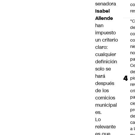
senadora
c
Isabel
re
Allende
"C
han
d
impuesto
co
un criterio
co
ni
claro:
n
cualquier
pa
definición
Ce
solo se
de
hará
pi
después
re
de los
cr
pa
comicios
ci
municipal
pr
es.
d
Lo
c
relevante
a 
es que