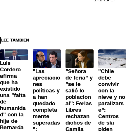
LEE TAMBIÉN
Luis
Cordero
"Las
"Señora
"Chile
afirma
apreciacio
de feria" y
debe
que ha
nes
"se le
convivir
existido
políticas y
salió lo
con la
una "falta
a han
poblacion
nieve y no
de
quedado
al": Ferias
paralizars
humanida
completa
Libres
e":
d" con la
mente
rechazan
Centros
hija de
superadas
dichos de
de ski
Bernarda
":
Camila
piden