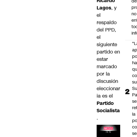
Ricardo
de
Lagos
, y
pr
no
el
en
respaldo
to
del PPD,
in
el
"L
siguiente
ap
partido en
po
estar
h
marcado
q
por la
c
discusión
su
eleccionar
Su
P
ia es el
se
Partido
re
Socialista
la
.
po
co
se