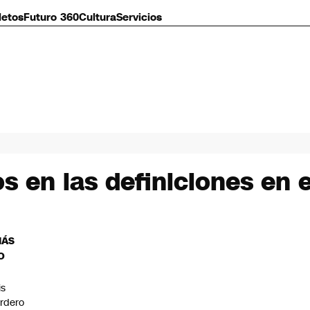
letos
Futuro 360
Cultura
Servicios
s en las definiciones en 
MÁS
O
is
rdero