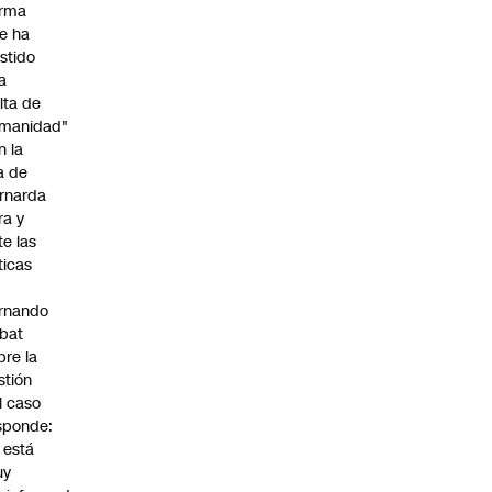
irma
e ha
istido
a
alta de
manidad"
n la
ja de
rnarda
ra y
te las
íticas
rnando
bat
bre la
stión
l caso
sponde:
l está
uy