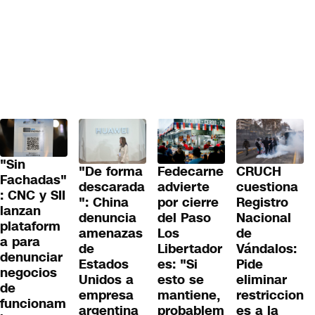
"Sin
"De forma
Fedecarne
CRUCH
Fachadas"
descarada
advierte
cuestiona
: CNC y SII
": China
por cierre
Registro
lanzan
denuncia
del Paso
Nacional
plataform
amenazas
Los
de
a para
de
Libertador
Vándalos:
denunciar
Estados
es: "Si
Pide
negocios
Unidos a
esto se
eliminar
de
empresa
mantiene,
restriccion
funcionam
argentina
probablem
es a la