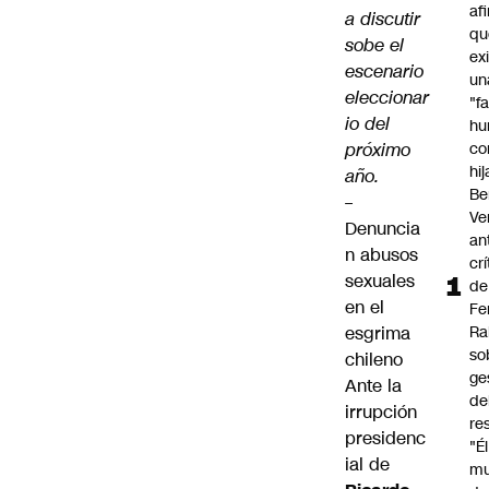
af
a discutir
qu
sobe el
ex
escenario
un
eleccionar
"f
io del
hu
próximo
co
hi
año.
Be
–
Ve
Denuncia
an
n abusos
cr
sexuales
de
en el
Fe
esgrima
Ra
so
chileno
ge
Ante la
de
irrupción
re
presidenc
"É
ial de
m