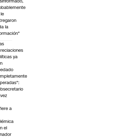
sinformado,
obablemente
 le
tregaron
da la
formación"
as
reciaciones
líticas ya
an
uedado
ompletamente
peradas":
bsecretario
avez
fiere a
lémica
n el
nador