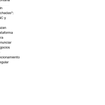
ontaña
in
chadas":
NC y
nzan
ataforma
ra
nunciar
gocios
e
ncionamiento
regular