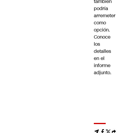
también
podría
arremeter
como
opción.
Conoce
los
detalles
en el
informe
adjunto.