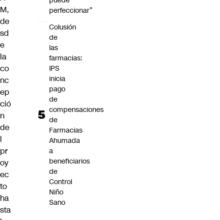
puede
M,
perfeccionar”
de
Colusión
sd
de
e
las
la
farmacias:
co
IPS
inicia
nc
pago
ep
de
ció
compensaciones
n
de
de
Farmacias
l
Ahumada
pr
a
beneficiarios
oy
de
ec
Control
to
Niño
ha
Sano
sta