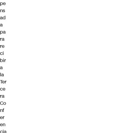
pe
ns
ad
a
pa
ra
re
ci
bir
a
la
Ter
ce
ra
Co
nf
er
en
cia