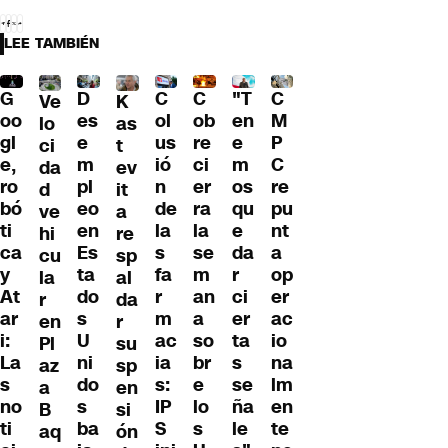
LEE TAMBIÉN
C
G
C
"T
D
C
Ve
K
ol
oo
ob
en
es
M
lo
as
us
gl
re
e
e
P
ci
t
ió
e,
ci
m
m
C
da
ev
n
ro
er
os
pl
re
d
it
de
bó
ra
qu
eo
pu
ve
a
la
ti
la
e
en
nt
hi
re
s
ca
se
da
Es
a
cu
sp
fa
y
m
r
ta
op
la
al
r
At
an
ci
do
er
r
da
m
ar
a
er
s
ac
en
r
ac
i:
so
ta
U
io
Pl
su
ia
La
br
s
ni
na
az
sp
s:
s
e
se
do
lm
a
en
IP
no
lo
ña
s
en
B
si
S
ti
s
le
ba
te
aq
ón