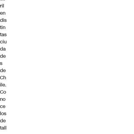
ril
en
dis
tin
tas
ciu
da
de
s
de
Ch
ile.
Co
no
ce
los
de
tall