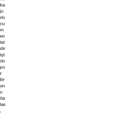
ba
jo
do
cu
m
en
tal
dir
igi
do
po
r
Br
un
o
Sa
las
,