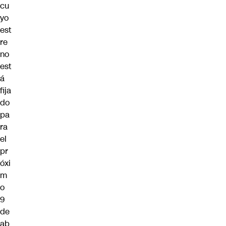
cu
yo
est
re
no
est
á
fija
do
pa
ra
el
pr
óxi
m
o
9
de
ab