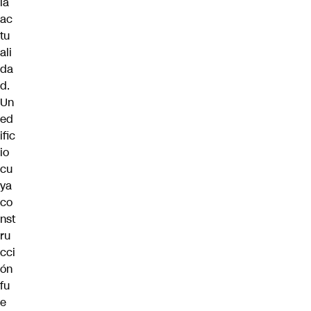
la
ac
tu
ali
da
d.
Un
ed
ific
io
cu
ya
co
nst
ru
cci
ón
fu
e