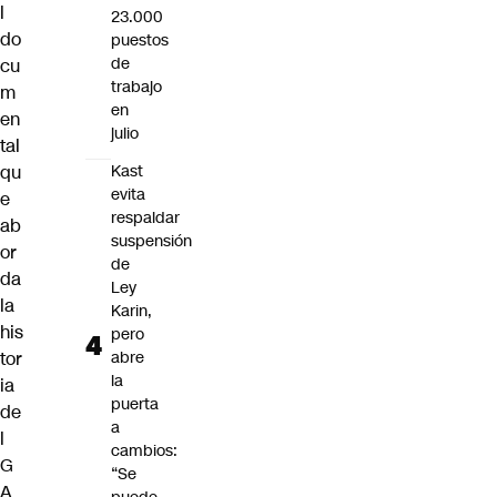
l
23.000
do
puestos
de
cu
trabajo
m
en
en
julio
tal
qu
Kast
evita
e
respaldar
ab
suspensión
or
de
da
Ley
la
Karin,
his
pero
tor
abre
la
ia
puerta
de
a
l
cambios:
G
“Se
A