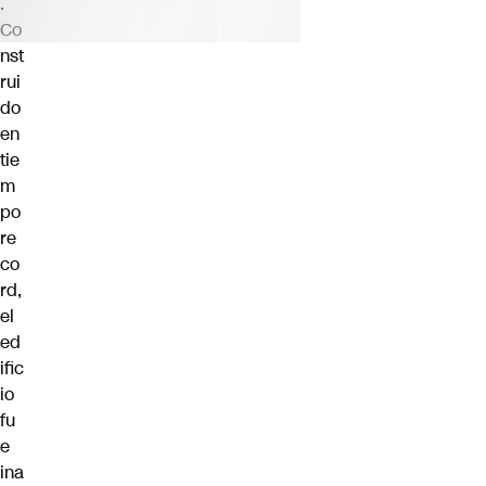
.
Co
nst
rui
do
en
tie
m
po
re
co
rd,
el
ed
ific
io
fu
e
ina