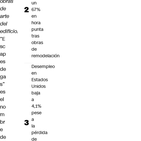
obras
un
de
67%
arte
en
hora
del
punta
edificio.
tras
“E
obras
sc
de
ap
remodelación
es
Desempleo
de
en
ga
Estados
s”
Unidos
es
baja
el
a
4,1%
no
pese
m
a
br
la
e
pérdida
de
de