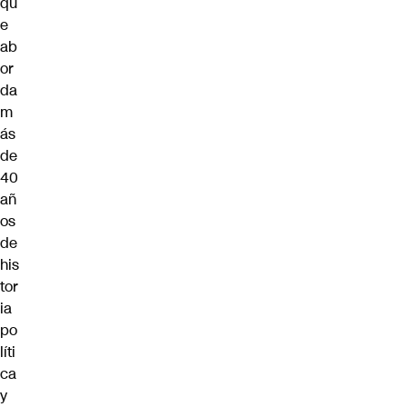
qu
e
ab
or
da
m
ás
de
40
añ
os
de
his
tor
ia
po
líti
ca
y