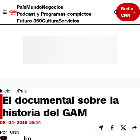
País
Mundo
Negocios
Radio
Podcast y Programas completos
CNN
Futuro 360
Cultura
Servicios
País
Mundo
Negocios
Inicio
País
El documental sobre la
Deportes
Programas completos
historia del GAM
Cultura
Servicios
08- 04- 2015 16:44
Bits
CNN Data
Por
CNN
CNN tiempo
LO