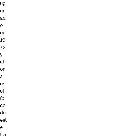
ug
ur
ad
o
en
19
72
y
ah
or
a
es
el
fo
co
de
est
e
tra