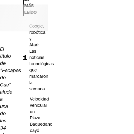
Futuro 360
MÁS
Opinión
LEÍDO
Google,
robótica
y
Atari:
El
Las
título
noticias
de
tecnológicas
“Escapes
que
marcaron
de
la
Gas”
semana
alude
a
Velocidad
vehicular
una
en
de
Plaza
las
Baquedano
34
cayó