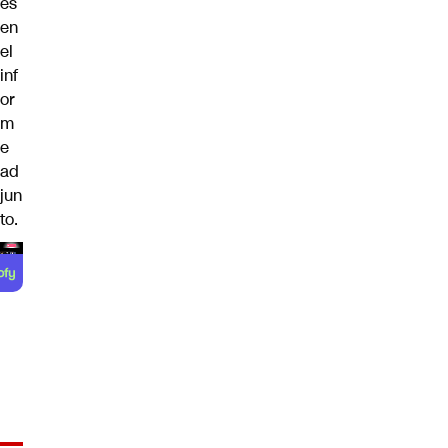
es
en
el
inf
or
m
e
ad
jun
to.