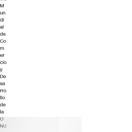
M
un
di
al
de
Co
m
er
cio
y
De
sa
rro
llo
de
la
O
NU