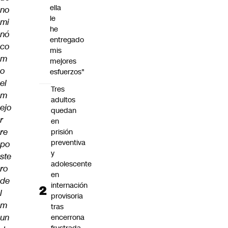
ella
no
le
mi
he
nó
entregado
co
mis
m
mejores
o
esfuerzos"
el
Tres
m
adultos
ejo
quedan
r
en
re
prisión
preventiva
po
y
ste
adolescente
ro
en
de
internación
l
provisoria
m
tras
un
encerrona