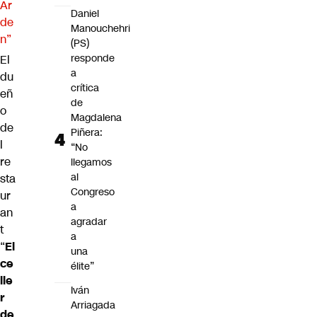
Ar
Daniel
de
Manouchehri
n”
(PS)
responde
El
a
du
crítica
eñ
de
o
Magdalena
de
Piñera:
l
“No
re
llegamos
al
sta
Congreso
ur
a
an
agradar
t
a
“
El
una
ce
élite”
lle
Iván
r
Arriagada
de