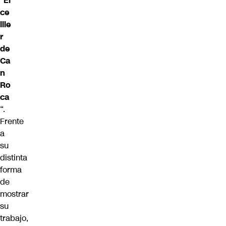
“
El
ce
llle
r
de
Ca
n
Ro
ca
“.
Frente
a
su
distinta
forma
de
mostrar
su
trabajo,