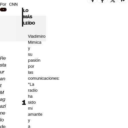
Por
CNN
Futuro 360
LO
Opinión
MÁS
LEÍDO
Vladimiro
Mimica
y
su
Re
pasión
sta
por
ur
las
an
comunicaciones:
"La
t
radio
M
ha
ag
sido
azi
mi
ne
amante
lo
y
de
a