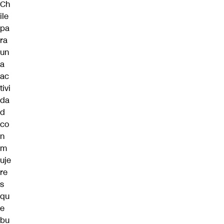
Ch
ile
pa
ra
un
a
ac
tivi
da
d
co
n
m
uje
re
s
qu
e
bu