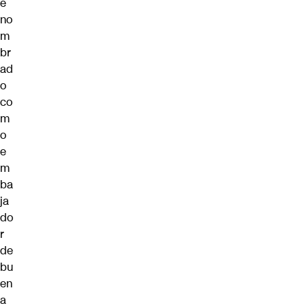
e
no
m
br
ad
o
co
m
o
e
m
ba
ja
do
r
de
bu
en
a