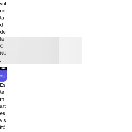
vol
un
ta
d
de
la
O
NU
.
Es
te
m
art
es
vis
itó