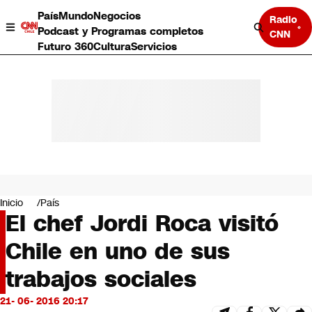
País
Mundo
Negocios
Radio
Podcast y Programas completos
CNN
Futuro 360
Cultura
Servicios
País
Mundo
Negocios
Inicio
País
El chef Jordi Roca visitó
Deportes
Programas completos
Chile en uno de sus
Cultura
Servicios
trabajos sociales
Bits
CNN Data
21- 06- 2016 20:17
CNN tiempo