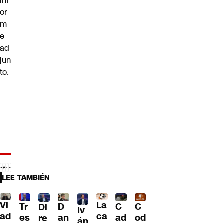
inf
or
m
e
ad
jun
to.
LEE TAMBIÉN
Vl
La
Tr
D
C
C
Di
Iv
ad
ca
es
an
ad
od
re
án