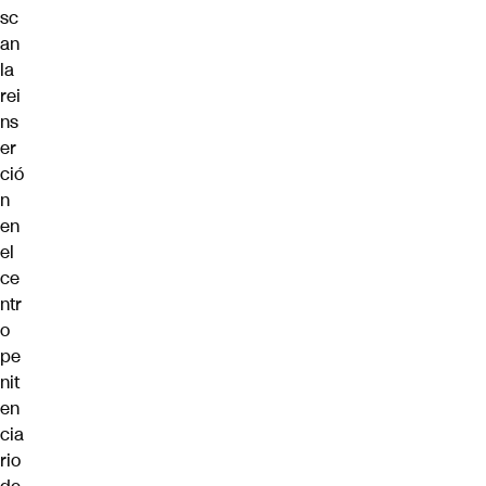
sc
an
la
rei
ns
er
ció
n
en
el
ce
ntr
o
pe
nit
en
cia
rio