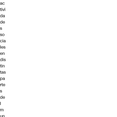
ac
tivi
da
de
s
so
cia
les
en
dis
tin
tas
pa
rte
s
de
l
m
un