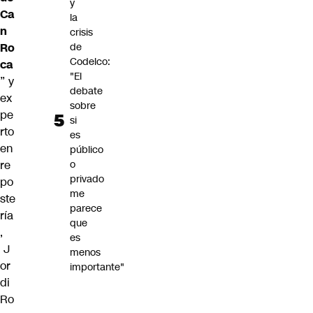
y
Ca
la
n
crisis
Ro
de
Codelco:
ca
"El
” y
debate
ex
sobre
pe
si
rto
es
en
público
re
o
privado
po
me
ste
parece
ría
que
,
es
J
menos
or
importante"
di
Ro