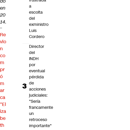
frustrada
do
a
en
escolta
20
del
14.
exministro
–
Luis
Re
Cordero
vlo
Director
n
del
co
INDH
m
por
pr
eventual
ó
pérdida
m
de
acciones
ar
judiciales:
ca
"Sería
“El
francamente
iza
un
be
retroceso
th
importante"