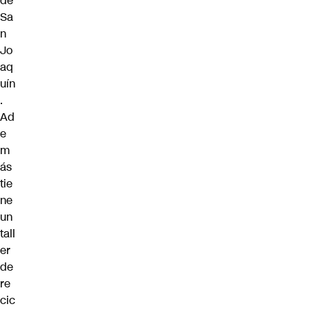
de
Sa
n
Jo
aq
uín
.
Ad
e
m
ás
tie
ne
un
tall
er
de
re
cic