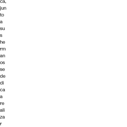
ca,
jun
to
a
su
s
he
rm
an
os
se
de
di
ca
a
re
ali
za
r