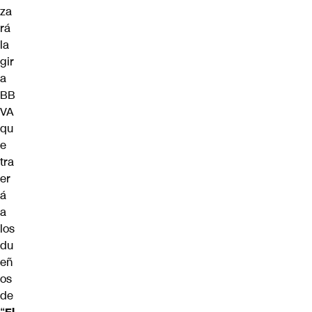
za
rá
la
gir
a
BB
VA
qu
e
tra
er
á
a
los
du
eñ
os
de