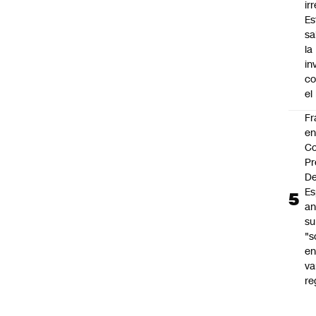
ir
Es
sa
la
in
co
el
Fr
e
Co
Pr
De
Es
an
su
"s
e
va
re