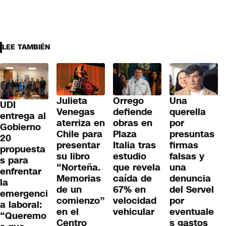
LEE TAMBIÉN
Julieta
Orrego
Una
UDI
Venegas
defiende
querella
entrega al
aterriza en
obras en
por
Gobierno
Chile para
Plaza
presuntas
20
presentar
Italia tras
firmas
propuesta
su libro
estudio
falsas y
s para
“Norteña.
que revela
una
enfrentar
Memorias
caída de
denuncia
la
de un
67% en
del Servel
emergenci
comienzo”
velocidad
por
a laboral:
en el
vehicular
eventuale
“Queremo
Centro
s gastos