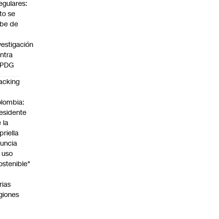
regulares:
to se
be de
vestigación
ntra
 PDG
acking
n
lombia:
esidente
 la
priella
uncia
 uso
ostenible"
n
rias
giones