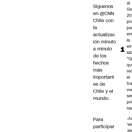
al
Síguenos
Go
en
@CNN
20
Chile
con
pr
la
pa
en
actualizac
la
ión minuto
em
a minuto
la
de los
“Q
hechos
qu
más
re
important
el
tr
es de
vu
Chile y el
se
mundo.
pr
na
Ju
Para
V
participar
at