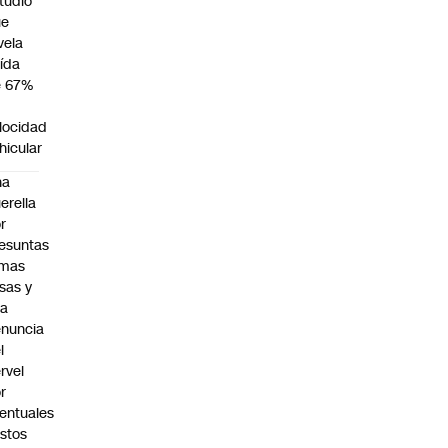
tudio
ue
vela
ída
e 67%
n
locidad
hicular
na
erella
r
esuntas
rmas
lsas y
na
nuncia
l
rvel
r
entuales
stos