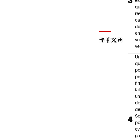
es
q
re
ca
d
e
ve
ve
U
qu
po
pr
fi
fa
u
de
de
Se
po
ev
ga