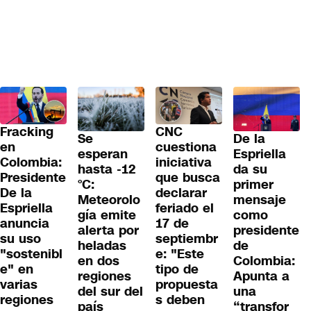
Fracking
CNC
Se
De la
en
cuestiona
esperan
Espriella
Colombia:
iniciativa
hasta -12
da su
Presidente
que busca
°C:
primer
De la
declarar
Meteorolo
mensaje
Espriella
feriado el
gía emite
como
anuncia
17 de
alerta por
presidente
su uso
septiembr
heladas
de
"sostenibl
e: "Este
en dos
Colombia:
e" en
tipo de
regiones
Apunta a
varias
propuesta
del sur del
una
regiones
s deben
país
“transfor