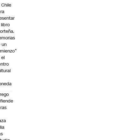
 Chile
ra
esentar
 libro
orteña.
emorias
 un
mienzo”
 el
ntro
ltural
a
oneda
rego
fiende
ras
n
aza
lia
as