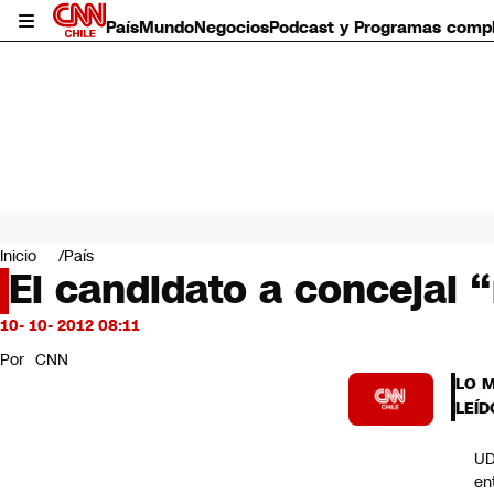
País
Mundo
Negocios
Podcast y Programas comp
País
Mundo
Inicio
País
Negocios
El candidato a concejal
Deportes
Programas completos
10- 10- 2012 08:11
Cultura
Por
CNN
Servicios
LO 
Bits
LEÍD
CNN Data
CNN tiempo
UD
Futuro 360
en
Opinión