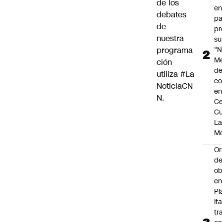
de los
en
debates
pa
de
pr
nuestra
su
programa
“N
M
ción
de
utiliza
#La
co
NoticiaCN
en
N
.
Ce
Cu
L
M
Or
de
ob
e
Pl
Ita
tr