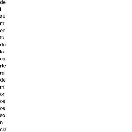
de
l
au
m
en
to
de
la
ca
rte
ra
de
m
or
os
os
so
n
cla