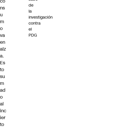
co
de
ns
la
u
investigación
m
contra
o
el
va
PDG
en
alz
a.
Es
to
su
m
ad
o
al
inc
ier
to