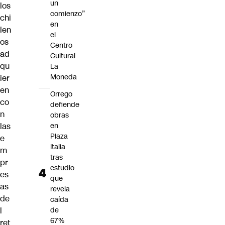
un
los
comienzo”
chi
en
len
el
os
Centro
ad
Cultural
qu
La
Moneda
ier
en
Orrego
co
defiende
n
obras
las
en
Plaza
e
Italia
m
tras
pr
estudio
es
que
as
revela
de
caída
l
de
67%
ret