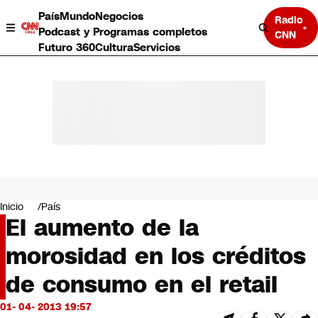
País
Mundo
Negocios
Radio
Podcast y Programas completos
CNN
Futuro 360
Cultura
Servicios
País
Mundo
Negocios
Inicio
País
El aumento de la
Deportes
Programas completos
morosidad en los créditos
Cultura
Servicios
de consumo en el retail
Bits
CNN Data
01- 04- 2013 19:57
CNN tiempo