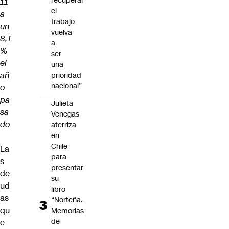
recuperar
11
el
a
trabajo
un
vuelva
8,1
a
%
ser
el
una
añ
prioridad
nacional”
o
pa
Julieta
sa
Venegas
do
aterriza
en
Chile
La
para
s
presentar
de
su
ud
libro
as
“Norteña.
qu
Memorias
de
e