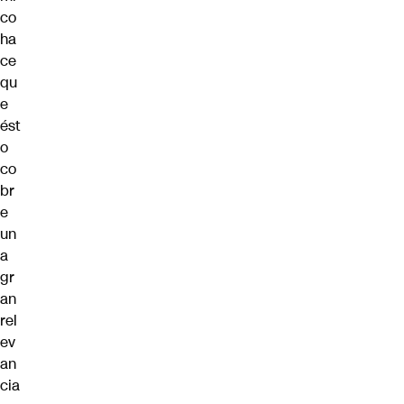
co
ha
ce
qu
e
ést
o
co
br
e
un
a
gr
an
rel
ev
an
cia