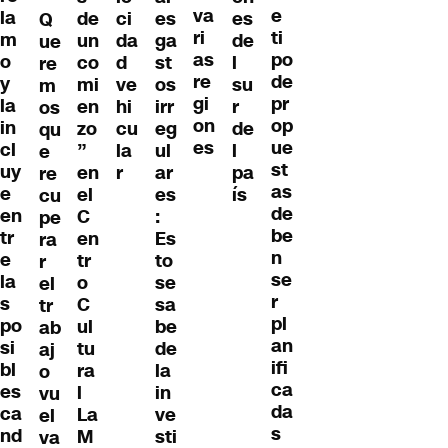
va
e
la
de
ci
es
es
Q
ri
ti
m
un
da
ga
de
ue
as
po
o
co
d
st
l
re
re
de
y
mi
ve
os
su
m
gi
pr
la
en
hi
irr
r
os
on
op
in
zo
cu
eg
de
qu
es
ue
cl
”
la
ul
l
e
st
uy
en
r
ar
pa
re
as
e
el
es
ís
cu
de
en
C
:
pe
be
tr
en
Es
ra
n
e
tr
to
r
se
la
o
se
el
r
s
C
sa
tr
pl
po
ul
be
ab
an
si
tu
de
aj
ifi
bl
ra
la
o
ca
es
l
in
vu
da
ca
La
ve
el
s
nd
M
sti
va