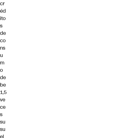
cr
éd
ito
s
de
co
ns
u
m
o
de
be
1,5
ve
ce
s
su
su
el