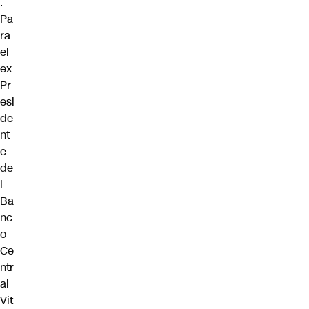
.
Pa
ra
el
ex
Pr
esi
de
nt
e
de
l
Ba
nc
o
Ce
ntr
al
Vit