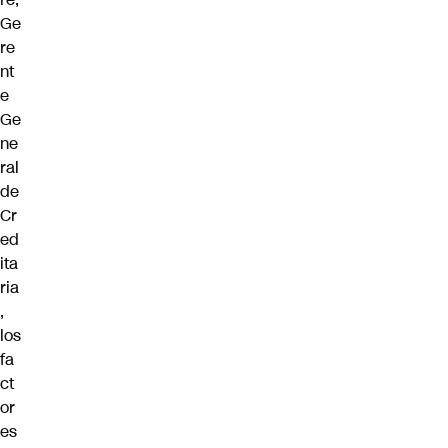
Ge
re
nt
e
Ge
ne
ral
de
Cr
ed
ita
ria
,
los
fa
ct
or
es