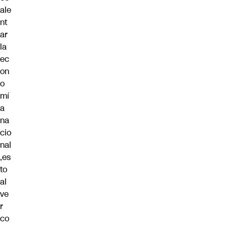
ale
nt
ar
la
ec
on
o
mí
a
na
cio
nal
,es
to
al
ve
r
co