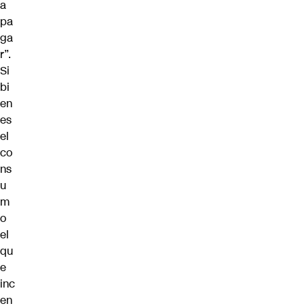
a
pa
ga
r”.
Si
bi
en
es
el
co
ns
u
m
o
el
qu
e
inc
en