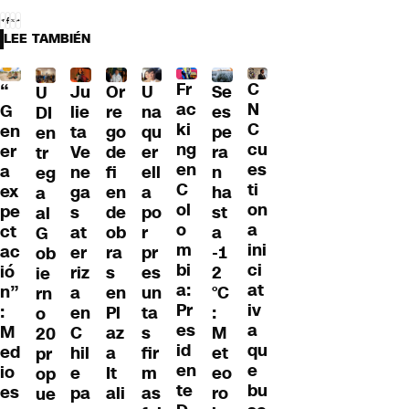
LEE TAMBIÉN
Fr
C
“
Ju
Or
U
Se
U
ac
N
G
lie
re
na
es
DI
ki
C
en
ta
go
qu
pe
en
ng
cu
er
Ve
de
er
ra
tr
en
es
a
ne
fi
ell
n
eg
C
ti
ex
ga
en
a
ha
a
ol
on
pe
s
de
po
st
al
o
a
ct
at
ob
r
a
G
m
ini
ac
er
ra
pr
-1
ob
bi
ci
ió
riz
s
es
2
ie
a:
at
n”
a
en
un
°C
rn
Pr
iv
:
en
Pl
ta
:
o
es
a
M
C
az
s
M
20
id
qu
ed
hil
a
fir
et
pr
en
e
io
e
It
m
eo
op
te
bu
es
pa
ali
as
ro
ue