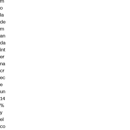
m
o
la
de
m
an
da
int
er
na
cr
ec
e
un
14
%
y
el
co