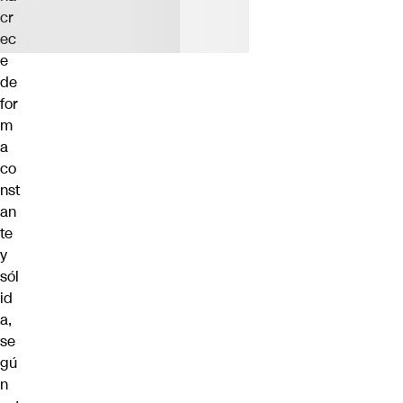
cr
ec
e
de
for
m
a
co
nst
an
te
y
sól
id
a,
se
gú
n