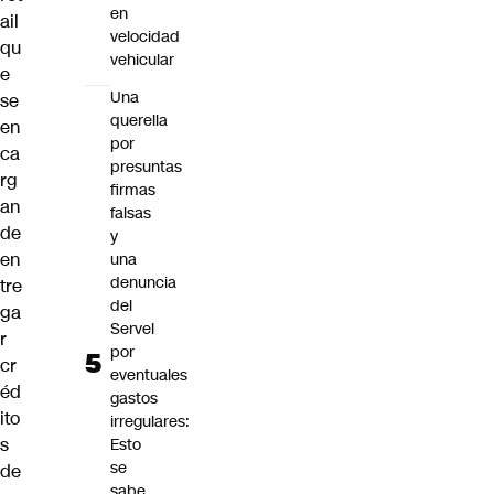
en
ail
velocidad
qu
vehicular
e
Una
se
querella
en
por
ca
presuntas
rg
firmas
an
falsas
de
y
en
una
denuncia
tre
del
ga
Servel
r
por
cr
eventuales
éd
gastos
ito
irregulares:
s
Esto
se
de
sabe