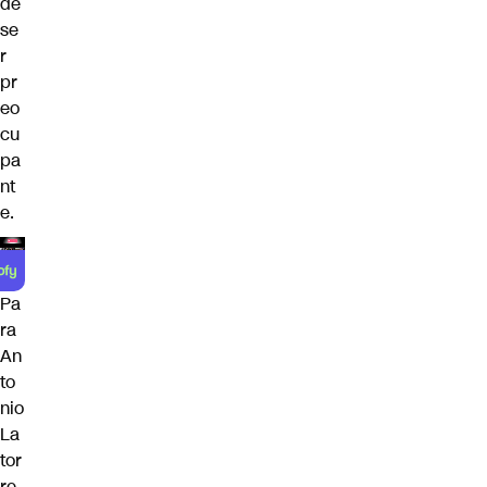
de
se
r
pr
eo
cu
pa
nt
e.
Pa
ra
An
to
nio
La
tor
re,