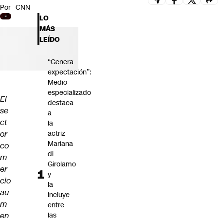
Por
CNN
Futuro 360
LO
Opinión
MÁS
LEÍDO
“Genera
expectación”:
Medio
especializado
El
destaca
se
a
ct
la
or
actriz
Mariana
co
di
m
Girolamo
er
y
cio
la
au
incluye
m
entre
en
las