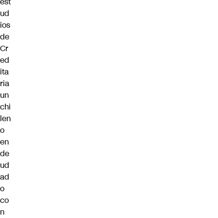
est
ud
ios
de
Cr
ed
ita
ria
un
chi
len
o
en
de
ud
ad
o
co
n