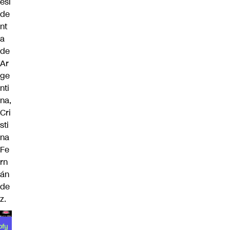
esi
de
nt
a
de
Ar
ge
nti
na,
Cri
sti
na
Fe
rn
án
de
z.