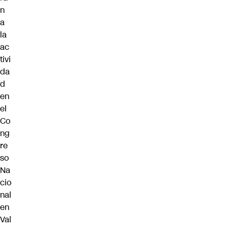
n
a
la
ac
tivi
da
d
en
el
Co
ng
re
so
Na
cio
nal
en
Val