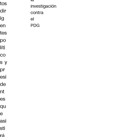
tos
investigación
dir
contra
ig
el
en
PDG
tes
po
líti
co
s y
pr
esi
de
nt
es
qu
e
asi
sti
rá