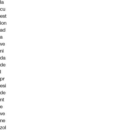
la
cu
est
ion
ad
a
ve
ni
da
de
l
pr
esi
de
nt
e
ve
ne
zol