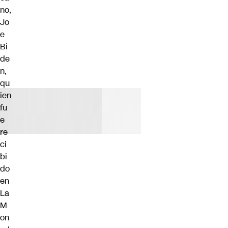
no,
Jo
e
Bi
de
n,
qu
ien
fu
e
re
ci
bi
do
en
La
M
on