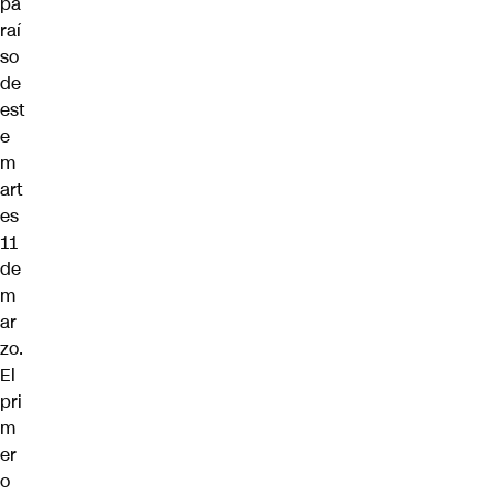
pa
raí
so
de
est
e
m
art
es
11
de
m
ar
zo.
El
pri
m
er
o