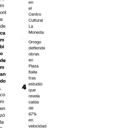
en
m
el
oni
Centro
a
Cultural
de
La
Moneda
ca
m
Orrego
bi
defiende
o
obras
de
en
Plaza
m
Italia
an
tras
do
estudio
,
que
co
revela
m
caída
en
de
67%
zó
en
la
velocidad