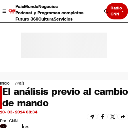
País
Mundo
Negocios
Radio
Podcast y Programas completos
CNN
Futuro 360
Cultura
Servicios
País
Mundo
Negocios
Inicio
País
El análisis previo al cambio
Deportes
Programas completos
de mando
Cultura
Servicios
10- 03- 2014 08:34
Bits
CNN Data
Por
CNN
CNN tiempo
LO