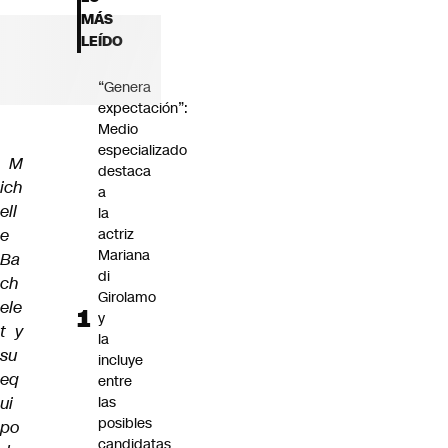
Futuro 360
MÁS
Opinión
LEÍDO
“Genera
expectación”:
Medio
especializado
M
destaca
ich
a
ell
la
e
actriz
Mariana
Ba
di
ch
Girolamo
ele
y
t y
la
su
incluye
eq
entre
ui
las
posibles
po
candidatas