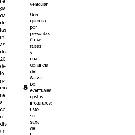
lle
vehicular
ga
Una
da
querella
de
por
las
presuntas
m
firmas
ás
falsas
de
y
20
una
denuncia
de
del
le
Servel
ga
por
cio
eventuales
ne
gastos
s
irregulares:
co
Esto
se
n
sabe
dis
de
tin
la