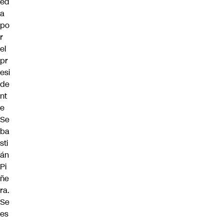
ed
a
po
r
el
pr
esi
de
nt
e
Se
ba
sti
án
Pi
ñe
ra.
Se
es