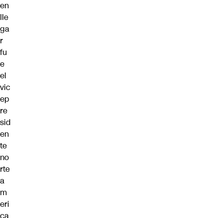
en
lle
ga
r
fu
e
el
vic
ep
re
sid
en
te
no
rte
a
m
eri
ca