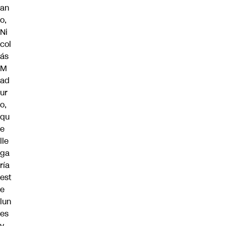
an
o
,
Ni
col
ás
M
ad
ur
o,
qu
e
lle
ga
ría
est
e
lun
es
y