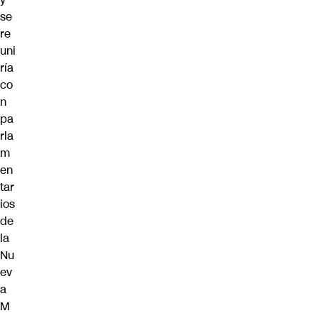
se
re
uni
ría
co
n
pa
rla
m
en
tar
ios
de
la
Nu
ev
a
M