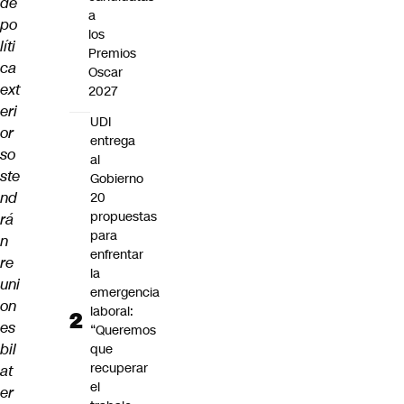
de
a
po
los
líti
Premios
ca
Oscar
ext
2027
eri
UDI
or
entrega
so
al
ste
Gobierno
nd
20
propuestas
rá
para
n
enfrentar
re
la
uni
emergencia
on
laboral:
es
“Queremos
bil
que
recuperar
at
el
er