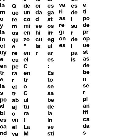
va
e
la
de
ci
es
es
Q
ri
ti
m
un
da
ga
de
ue
as
po
o
co
d
st
l
re
re
de
y
mi
ve
os
su
m
gi
pr
la
en
hi
irr
r
os
on
op
in
zo
cu
eg
de
qu
es
ue
cl
”
la
ul
l
e
st
uy
en
r
ar
pa
re
as
e
el
es
ís
cu
de
en
C
:
pe
be
tr
en
Es
ra
n
e
tr
to
r
se
la
o
se
el
r
s
C
sa
tr
pl
po
ul
be
ab
an
si
tu
de
aj
ifi
bl
ra
la
o
ca
es
l
in
vu
da
ca
La
ve
el
s
nd
M
sti
va