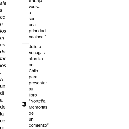
trabajo
ale
vuelva
s
a
co
ser
n
una
los
prioridad
nacional”
m
an
Julieta
da
Venegas
tar
aterriza
en
ios
Chile
.
para
A
presentar
un
su
dí
libro
a
“Norteña.
de
Memorias
de
la
un
ce
comienzo”
re