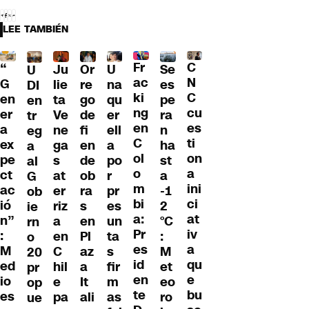
LEE TAMBIÉN
Fr
C
“
Ju
Or
U
Se
U
ac
N
G
lie
re
na
es
DI
ki
C
en
ta
go
qu
pe
en
ng
cu
er
Ve
de
er
ra
tr
en
es
a
ne
fi
ell
n
eg
C
ti
ex
ga
en
a
ha
a
ol
on
pe
s
de
po
st
al
o
a
ct
at
ob
r
a
G
m
ini
ac
er
ra
pr
-1
ob
bi
ci
ió
riz
s
es
2
ie
a:
at
n”
a
en
un
°C
rn
Pr
iv
:
en
Pl
ta
:
o
es
a
M
C
az
s
M
20
id
qu
ed
hil
a
fir
et
pr
en
e
io
e
It
m
eo
op
te
bu
es
pa
ali
as
ro
ue