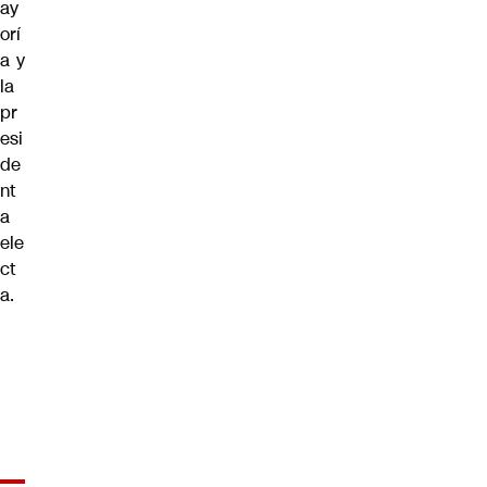
ay
orí
a y
la
pr
esi
de
nt
a
ele
ct
a.