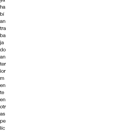
ha
bí
an
tra
ba
ja
do
an
ter
ior
m
en
te
en
otr
as
pe
líc