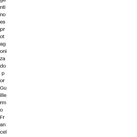
nti
no
es
pr
ot
ag
oni
za
do
p
or
Gu
ille
rm
o
Fr
an
cel