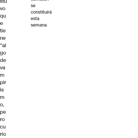
stu
se
vo
constituirá
qu
esta
e
semana
tie
ne
“al
go
de
va
m
pir
is
m
o,
pe
ro
cu
rio