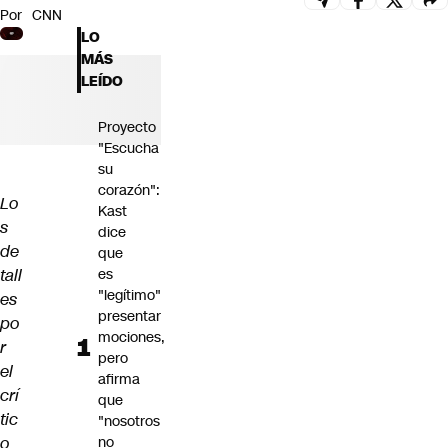
Por
CNN
Futuro 360
LO
Opinión
MÁS
LEÍDO
Proyecto
"Escucha
su
corazón":
Lo
Kast
s
dice
de
que
tall
es
"legítimo"
es
presentar
po
mociones,
r
pero
el
afirma
crí
que
tic
"nosotros
o
no