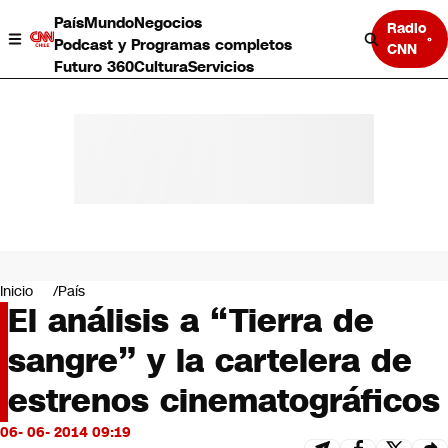
País
Mundo
Negocios
Radio
Podcast y Programas completos
CNN
Futuro 360
Cultura
Servicios
País
Mundo
Negocios
Inicio
País
El análisis a “Tierra de
Deportes
Programas completos
sangre” y la cartelera de
Cultura
Servicios
estrenos cinematográficos
Bits
CNN Data
06- 06- 2014 09:19
CNN tiempo