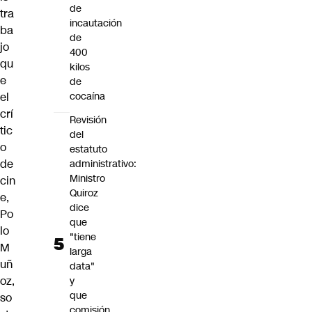
de
tra
incautación
ba
de
jo
400
qu
kilos
e
de
el
cocaína
crí
Revisión
tic
del
o
estatuto
de
administrativo:
Ministro
cin
Quiroz
e,
dice
Po
que
lo
"tiene
M
larga
uñ
data"
oz,
y
que
so
comisión