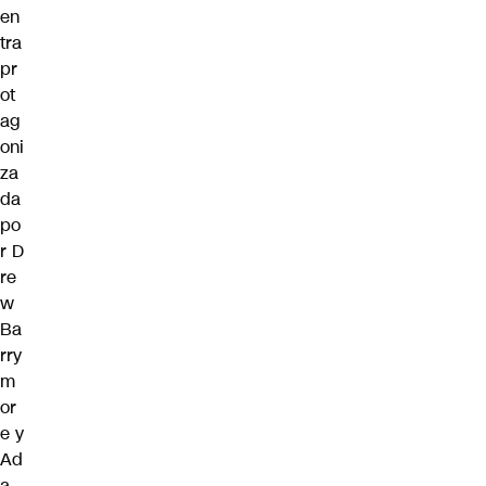
en
tra
pr
ot
ag
oni
za
da
po
r D
re
w
Ba
rry
m
or
e y
Ad
a