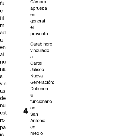
Cámara
fu
aprueba
e
en
fil
general
m
el
ad
proyecto
a
Carabinero
en
vinculado
al
a
gu
Cartel
na
Jalisco
s
Nueva
Generación:
viñ
Detienen
as
a
de
funcionario
nu
en
est
San
ro
Antonio
pa
en
medio
ís