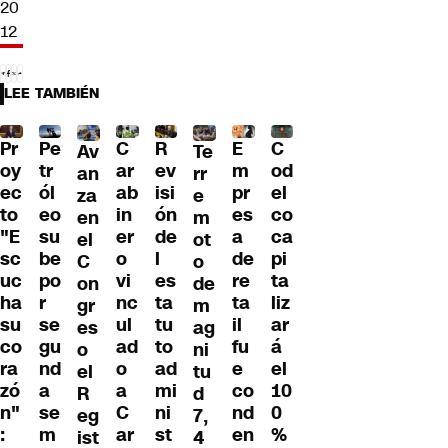
20
12
LEE TAMBIÉN
Pr
C
R
E
C
Pe
Av
Te
oy
ar
ev
m
od
tr
an
rr
ec
ab
isi
pr
el
ól
za
e
to
in
ón
es
co
eo
en
m
"E
er
de
a
ca
su
el
ot
sc
o
l
de
pi
be
C
o
uc
vi
es
re
ta
po
on
de
ha
nc
ta
ta
liz
r
gr
m
su
ul
tu
il
ar
se
es
ag
co
ad
to
fu
á
gu
o
ni
ra
o
ad
e
el
nd
el
tu
zó
a
mi
co
10
a
R
d
n"
C
ni
nd
0
se
eg
7,
:
ar
st
en
%
m
ist
4