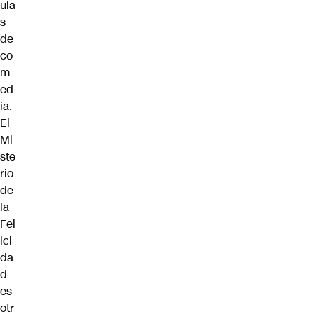
ula
s
de
co
m
ed
ia.
El
Mi
ste
rio
de
la
Fel
ici
da
d
es
otr