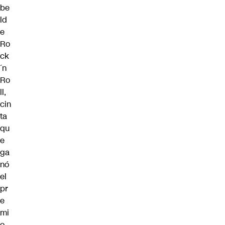
be
ld
e
Ro
ck
´n
Ro
ll,
cin
ta
qu
e
ga
nó
el
pr
e
mi
o