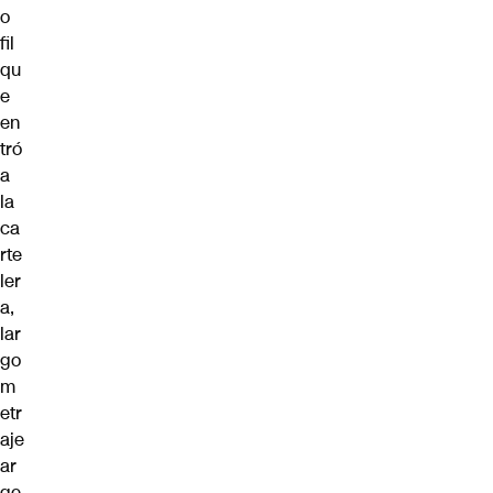
o
fil
qu
e
en
tró
a
la
ca
rte
ler
a,
lar
go
m
etr
aje
ar
ge