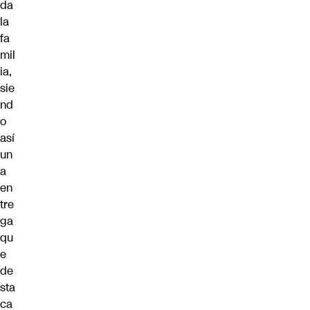
da
la
fa
mil
ia,
sie
nd
o
así
un
a
en
tre
ga
qu
e
de
sta
ca