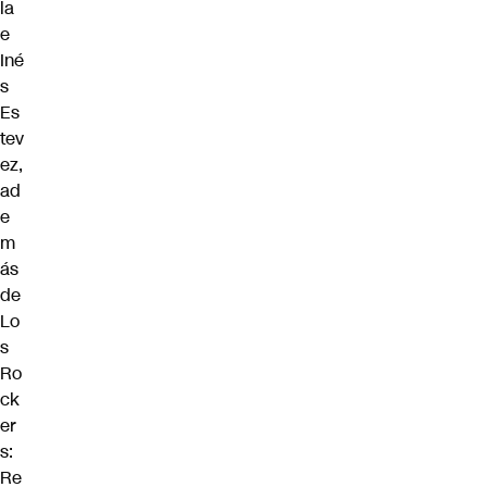
la
e
Iné
s
Es
tev
ez,
ad
e
m
ás
de
Lo
s
Ro
ck
er
s:
Re