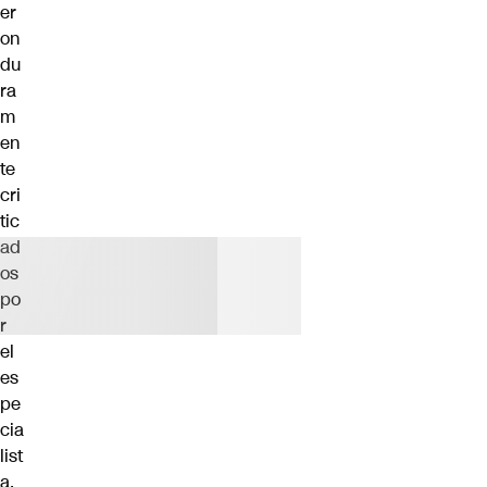
er
on
du
ra
m
en
te
cri
tic
ad
os
po
r
el
es
pe
cia
list
a.