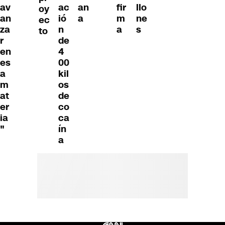
av
ac
an
fir
llo
oy
an
ió
a
m
ne
ec
za
n
a
s
to
r
de
en
4
es
00
a
kil
m
os
at
de
er
co
ia
ca
"
ín
a