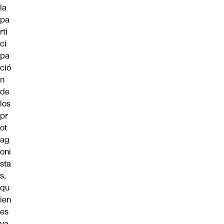
la
pa
rti
ci
pa
ció
n
de
los
pr
ot
ag
oni
sta
s,
qu
ien
es
ya