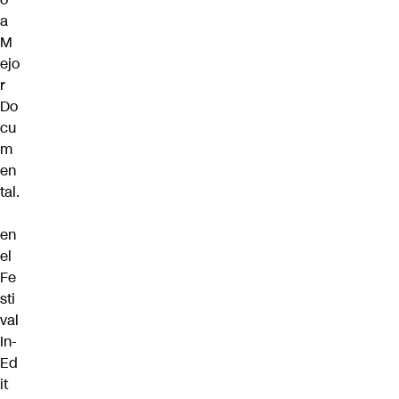
a
M
ejo
r
Do
cu
m
en
tal.
en
el
Fe
sti
val
In-
Ed
it