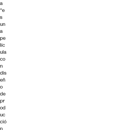
a
“e
s
un
a
pe
líc
ula
co
n
dis
eñ
o
de
pr
od
uc
ció
n