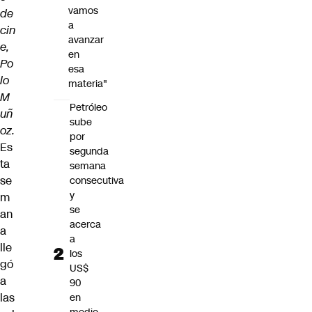
vamos
de
a
cin
avanzar
e,
en
Po
esa
lo
materia"
M
Petróleo
uñ
sube
oz.
por
Es
segunda
ta
semana
se
consecutiva
y
m
se
an
acerca
a
a
lle
los
gó
US$
a
90
las
en