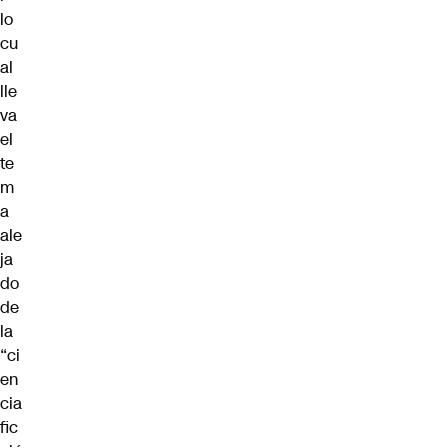
lo
cu
al
lle
va
el
te
m
a
ale
ja
do
de
la
“ci
en
cia
fic