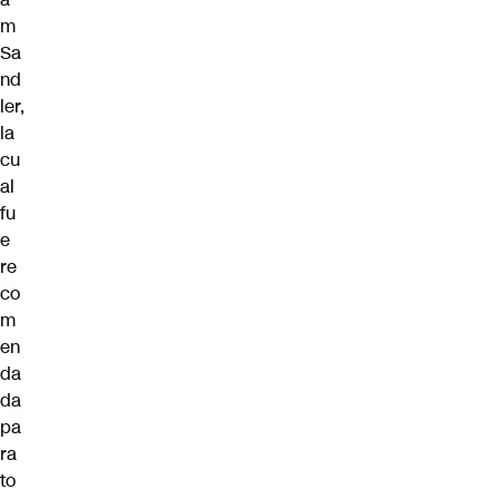
m
Sa
nd
ler,
la
cu
al
fu
e
re
co
m
en
da
da
pa
ra
to