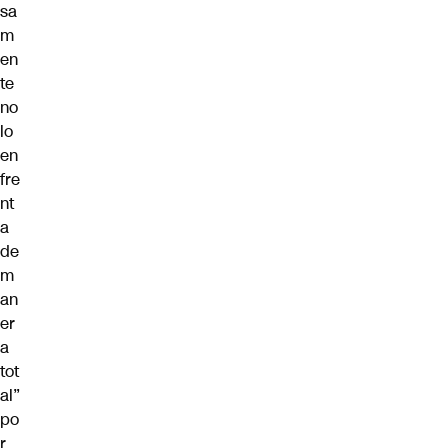
sa
m
en
te
no
lo
en
fre
nt
a
de
m
an
er
a
tot
al”
po
r