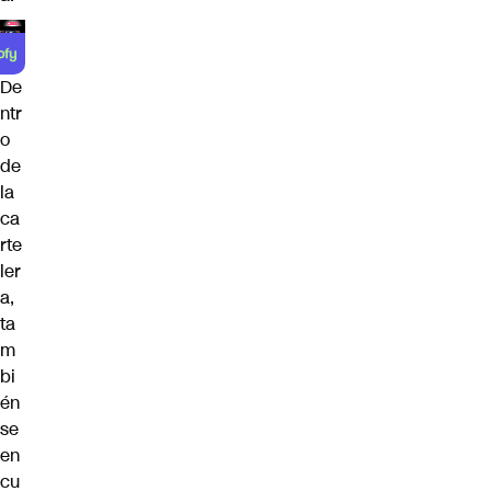
De
ntr
o
de
la
ca
rte
ler
a,
ta
m
bi
én
se
en
cu