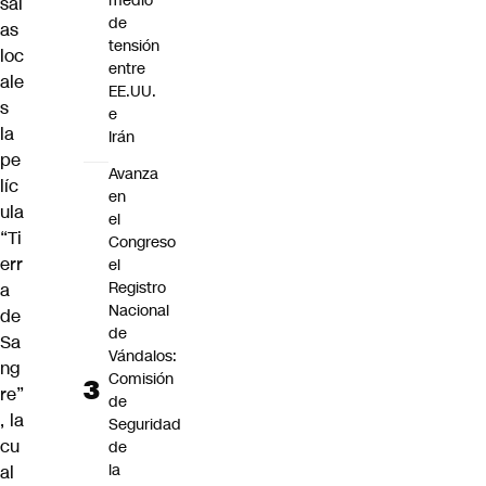
medio
sal
de
as
tensión
loc
entre
ale
EE.UU.
s
e
la
Irán
pe
Avanza
líc
en
ula
el
“Ti
Congreso
err
el
Registro
a
Nacional
de
de
Sa
Vándalos:
ng
Comisión
re”
de
, la
Seguridad
cu
de
la
al