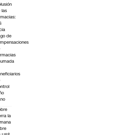
lusión
 las
rmacias:
S
icia
go de
ompensaciones
e
rmacias
humada
neficiarios
e
ntrol
ño
ano
obre
erra la
emana
bre
s US$