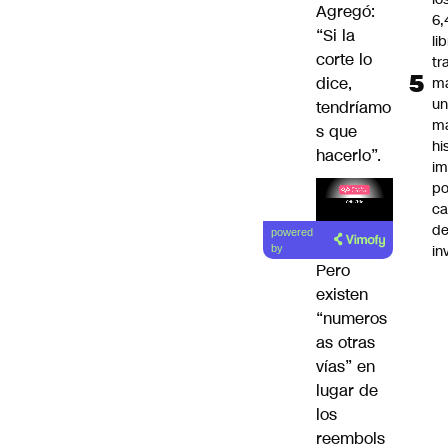
Agregó:
6,
“Si la
li
corte lo
tr
dice,
m
u
tendríamo
m
s que
hi
hacerlo”.
im
po
ca
Lea el
d
powered
artículo
in
by
Pero
existen
“numeros
as otras
vías” en
lugar de
los
reembols