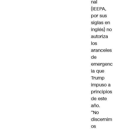
nal
(IEEPA,
por sus
siglas en
inglés) no
autoriza
los
aranceles
de
emergenc
ia que
Trump
impuso a
principios
de este
año.
“No
discernim
os