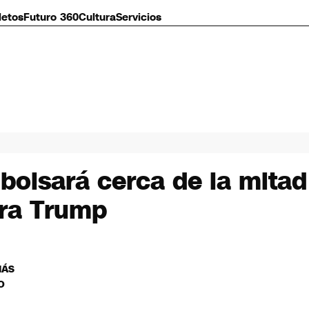
letos
Futuro 360
Cultura
Servicios
olsará cerca de la mitad 
tra Trump
MÁS
O