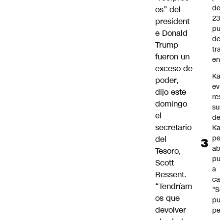
d
os” del
2
president
pu
e Donald
d
Trump
tr
fueron un
en
exceso de
Ka
poder,
ev
dijo este
re
domingo
su
el
de
secretario
Ka
pe
del
ab
Tesoro,
pu
Scott
a
Bessent.
ca
“Tendríam
“S
os que
p
devolver
pe