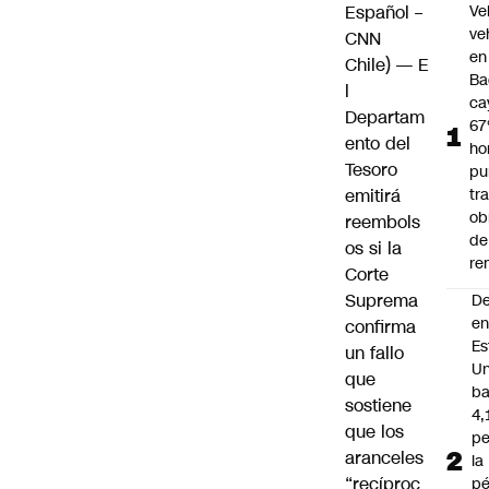
Español –
Ve
ve
CNN
en
Chile) — E
Ba
l
ca
Departam
67
ento del
ho
Tesoro
pu
emitirá
tr
ob
reembols
de
os si la
re
Corte
Suprema
D
e
confirma
Es
un fallo
Un
que
ba
sostiene
4,
que los
pe
aranceles
la
“recíproc
pé