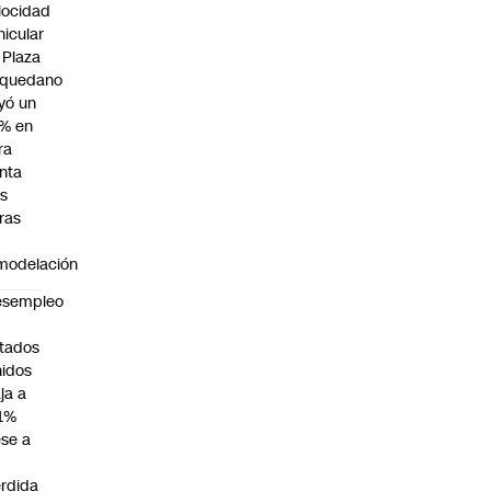
locidad
hicular
 Plaza
quedano
yó un
% en
ra
nta
as
ras
modelación
esempleo
n
tados
idos
ja a
1%
se a
rdida