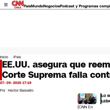
País
Mundo
Negocios
Podcast y Programas comp
País
Mundo
Inicio
País
Negocios
EE.UU. asegura que reemb
Deportes
Corte Suprema falla con
Programas completos
Cultura
Servicios
07- 09- 2025 17:19
Bits
Por
Hector Basoalto
CNN Data
LO 
CNN tiempo
LEÍD
Futuro 360
(CNN En
Opinión