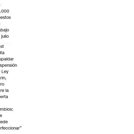
e
3.000
estos
e
abajo
 julio
st
ita
spaldar
spensión
 Ley
rin,
ro
re la
erta
mbios:
e
uede
rfeccionar”