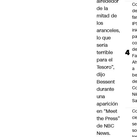
alrededor
Co
de la
de
mitad de
fa
los
IP
aranceles,
in
pa
lo que
c
sería
d
terrible
Fa
para el
A
Tesoro”,
a
dijo
be
Bessent
d
Co
durante
Ni
una
S
aparición
en “Meet
C
ci
the Press”
s
de NBC
so
News.
lo