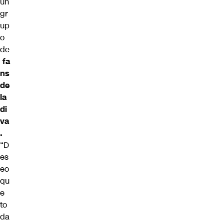
un
gr
up
o
de
fa
ns
de
la
di
va
.
“D
es
eo
qu
e
to
da