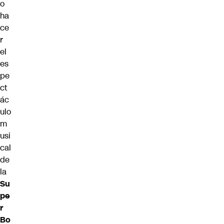
o
ha
ce
r
el
es
pe
ct
ác
ulo
m
usi
cal
de
la
Su
pe
r
Bo