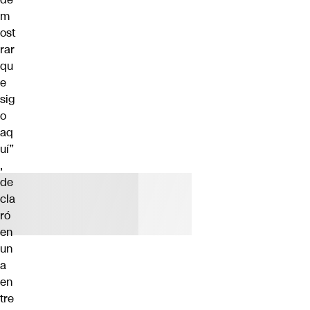
m
ost
rar
qu
e
sig
o
aq
uí”
,
de
cla
ró
en
un
a
en
tre