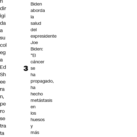
n
Biden
dir
aborda
igi
la
da
salud
del
a
expresidente
su
Joe
col
Biden:
eg
“El
a
cáncer
Ed
se
Sh
ha
propagado,
ee
ha
ra
hecho
n,
metástasis
pe
en
ro
los
se
huesos
tra
y
más
ta