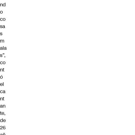
nd
o
co
sa
s
m
ala
s”,
co
nt
ó
el
ca
nt
an
te,
de
26
añ