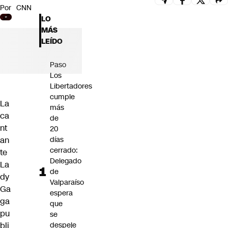
Por
CNN
Futuro 360
LO
Opinión
MÁS
LEÍDO
Paso
Los
Libertadores
cumple
La
más
ca
de
nt
20
an
días
cerrado:
te
Delegado
La
de
dy
Valparaíso
Ga
espera
ga
que
pu
se
bli
despeje