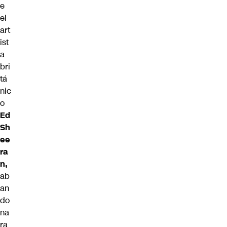
e
el
art
ist
a
bri
tá
nic
o
Ed
Sh
ee
ra
n,
ab
an
do
na
ra