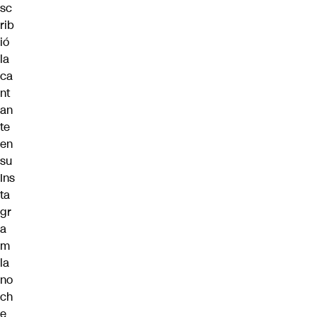
sc
rib
ió
la
ca
nt
an
te
en
su
Ins
ta
gr
a
m
la
no
ch
e