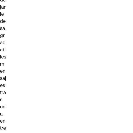
jar
le
de
sa
gr
ad
ab
les
m
en
saj
es
tra
s
un
a
en
tre