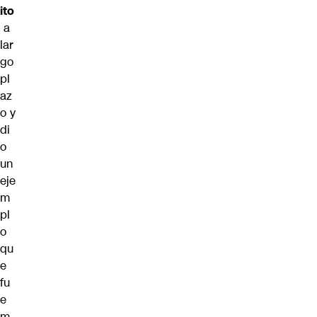
ito
a
lar
go
pl
az
o y
di
o
un
eje
m
pl
o
qu
e
fu
e
m