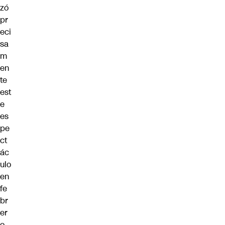
zó
pr
eci
sa
m
en
te
est
e
es
pe
ct
ác
ulo
en
fe
br
er
o