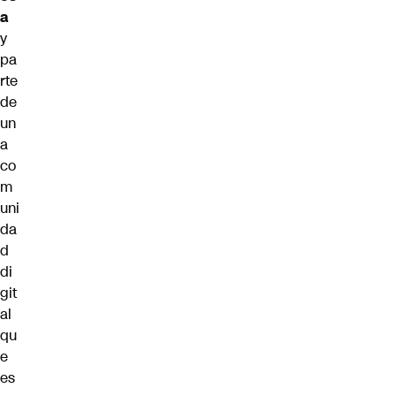
a
y
pa
rte
de
un
a
co
m
uni
da
d
di
git
al
qu
e
es