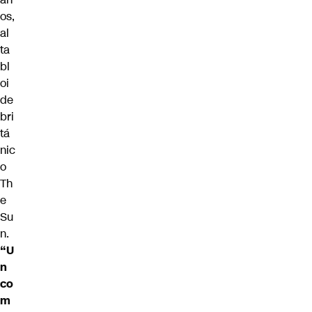
os,
al
ta
bl
oi
de
bri
tá
nic
o
Th
e
Su
n.
“U
n
co
m