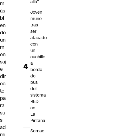
allá”
m
ás
Joven
bi
murió
en
tras
ser
de
atacado
un
con
m
un
en
cuchillo
saj
a
e
bordo
dir
de
bus
ec
del
to
sistema
pa
RED
ra
en
su
La
s
Pintana
ad
Sernac
mi