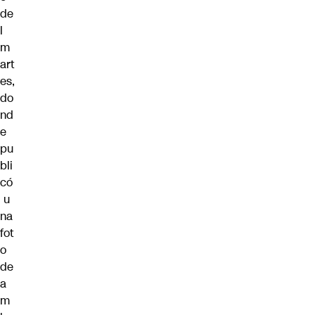
de
l
m
art
es,
do
nd
e
pu
bli
có
u
na
fot
o
de
a
m