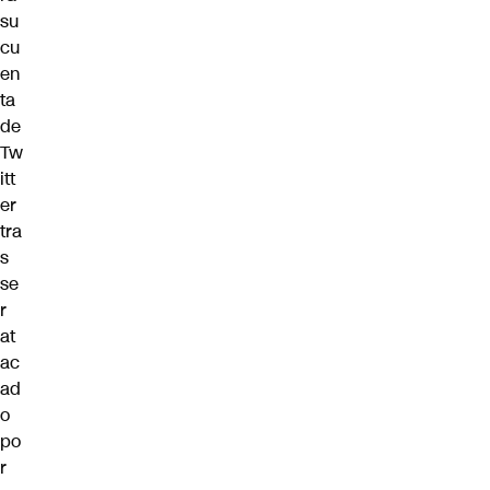
su
cu
en
ta
de
Tw
itt
er
tra
s
se
r
at
ac
ad
o
po
r