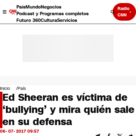
País
Mundo
Negocios
Radio
Podcast y Programas completos
CNN
Futuro 360
Cultura
Servicios
País
Mundo
Negocios
Inicio
País
Ed Sheeran es víctima de
Deportes
Programas completos
‘bullying’ y mira quién sale
Cultura
Servicios
en su defensa
Bits
CNN Data
06- 07- 2017 09:57
CNN tiempo