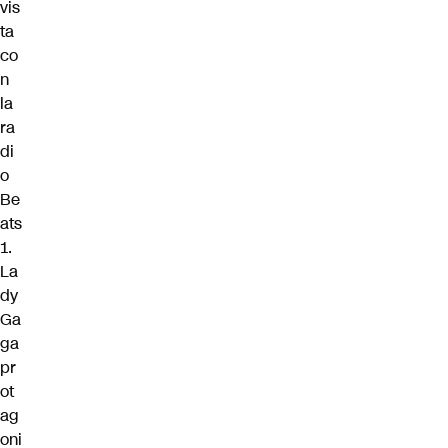
vis
ta
co
n
la
ra
di
o
Be
ats
1.
La
dy
Ga
ga
pr
ot
ag
oni