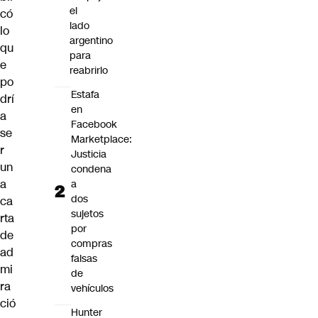
el
có
lado
lo
argentino
qu
para
e
reabrirlo
po
Estafa
drí
en
a
Facebook
se
Marketplace:
r
Justicia
un
condena
a
a
dos
ca
sujetos
rta
por
de
compras
ad
falsas
mi
de
ra
vehículos
ció
Hunter