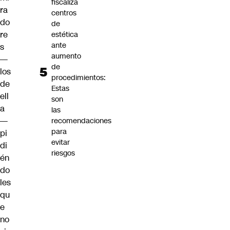
fiscaliza
ra
centros
do
de
re
estética
ante
s
aumento
—
de
los
procedimientos:
de
Estas
ell
son
a
las
—
recomendaciones
para
pi
evitar
di
riesgos
én
do
les
qu
e
no