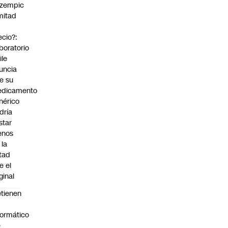
zempic
mitad
ecio?:
boratorio
ile
uncia
e su
dicamento
nérico
dría
star
enos
 la
tad
e el
ginal
tienen
formático
e