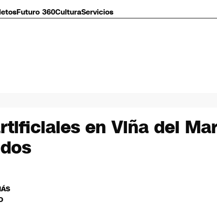
letos
Futuro 360
Cultura
Servicios
tificiales en Viña del Ma
idos
MÁS
O