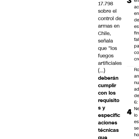
en
17.798
a
sobre el
en
control de
d
armas en
es
Chile,
fi
fa
señala
pa
que “los
co
fuegos
cr
artificiales
Ro
(…)
an
deberán
n
cumplir
ad
con los
d
requisito
6:
s y
Ne
especific
lo
es
aciones
se
técnicas
ho
que