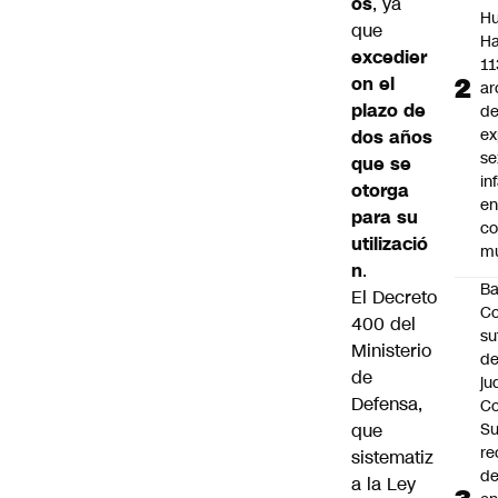
os
, ya
Hu
que
Ha
excedier
11
on el
ar
plazo de
d
ex
dos años
se
que se
in
otorga
e
para su
c
utilizació
mu
n
.
B
El Decreto
Co
400 del
su
Ministerio
de
de
ju
Defensa,
Co
que
S
re
sistematiz
d
a la Ley