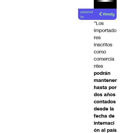
Lea el
powered
artículo
by
“Los
importado
res
inscritos
como
comercia
ntes
podrán
mantener
hasta por
dos años
contados
desde la
fecha de
internaci
ón al país