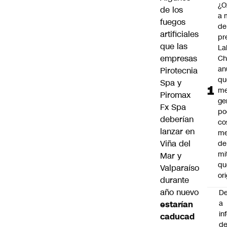
¿O
de los
a 
fuegos
de
artificiales
pr
que las
La
empresas
Ch
an
Pirotecnia
qu
Spa y
me
Piromax
ge
Fx Spa
po
deberían
co
lanzar en
m
Viña del
de
mi
Mar y
qu
Valparaíso
ori
durante
año nuevo
De
a
estarían
in
caducad
d