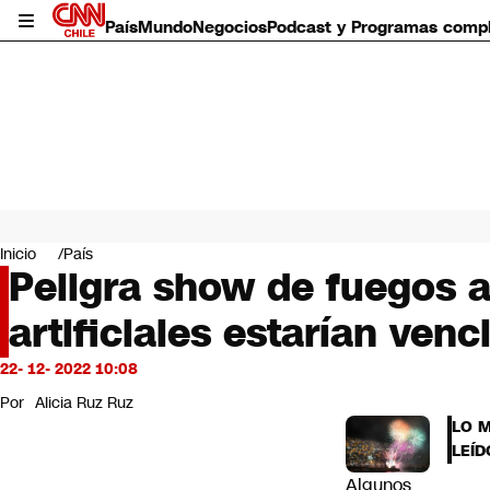
País
Mundo
Negocios
Podcast y Programas comp
País
Mundo
Inicio
País
Negocios
Peligra show de fuegos ar
Deportes
artificiales estarían venc
Programas completos
Cultura
Servicios
22- 12- 2022 10:08
Bits
Por
Alicia Ruz Ruz
CNN Data
LO 
CNN tiempo
LEÍD
Futuro 360
Algunos
Opinión