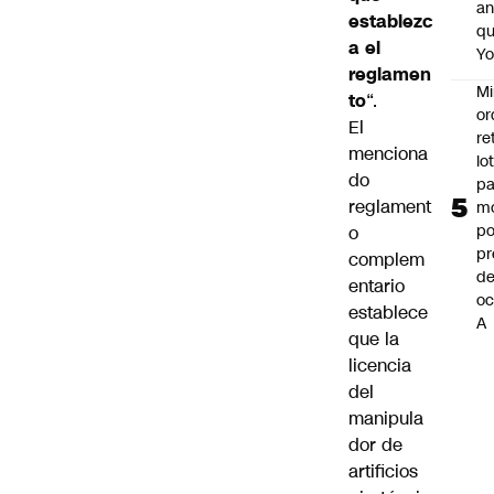
an
establezc
q
a el
Y
reglamen
Mi
to
“.
or
El
re
menciona
lo
do
p
reglament
m
po
o
pr
complem
d
entario
oc
establece
A
que la
licencia
del
manipula
dor de
artificios