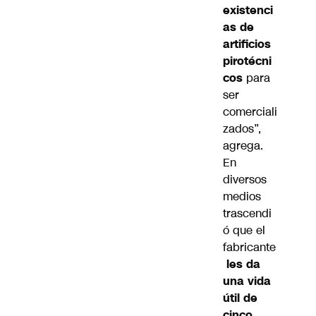
existenci
as de
artificios
pirotécni
cos
para
ser
comerciali
zados”,
agrega.
En
diversos
medios
trascendi
ó que el
fabricante
les da
una vida
útil de
cinco