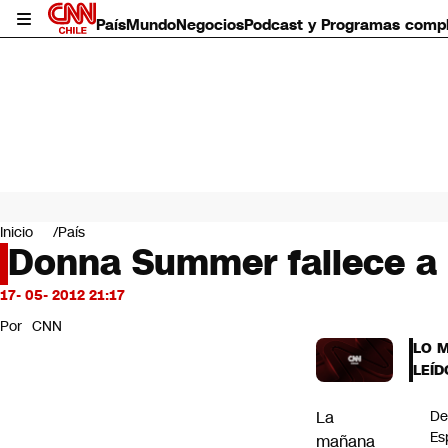
País
Mundo
Negocios
Podcast y Programas comp
País
Mundo
Inicio
País
Negocios
Donna Summer fallece a 
Deportes
Programas completos
17- 05- 2012 21:17
Cultura
Por
CNN
Servicios
LO 
Bits
LEÍD
CNN Data
CNN tiempo
La
De
Futuro 360
Es
mañana
Opinión