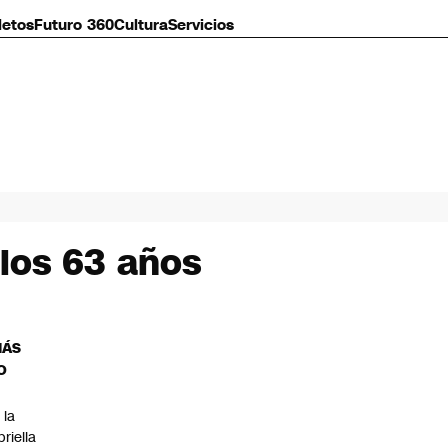
letos
Futuro 360
Cultura
Servicios
los 63 años
MÁS
O
 la
priella