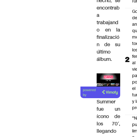
hecho, se
Tu
encontrab
Go
a
de
trabajand
an
o en la
q
finalizació
m
to
n de su
lo
último
fe
álbum.
al
vi
pa
po
Lea el
el
powered
artículo
tu
by
y 
Summer
pr
fue un
ícono de
"
los 70′,
p
llegando
li