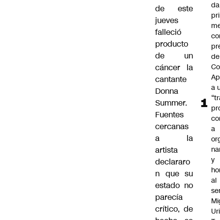
da
de este
pr
jueves
me
falleció
c
producto
pr
de un
de
cáncer la
Co
Ap
cantante
a 
Donna
“t
Summer.
pr
Fuentes
co
cercanas
a
a la
or
artista
na
y
declararo
ho
n que su
al
estado no
se
parecía
Mi
crítico, de
Ur