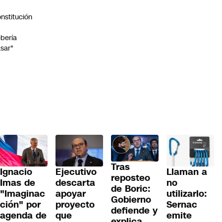
nstitución
o
bería
sar"
Tras
Ignacio
Llaman a
Ejecutivo
reposteo
Imas de
no
descarta
de Boric:
"Imaginac
utilizarlo:
apoyar
Gobierno
ción" por
Sernac
proyecto
defiende y
agenda de
emite
que
explica