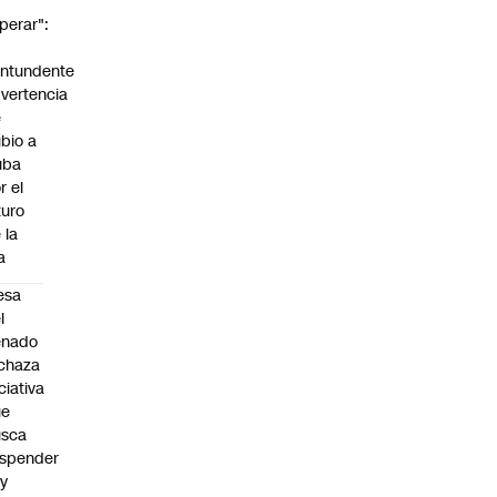
perar":
a
ntundente
vertencia
e
bio a
uba
r el
turo
 la
la
esa
l
enado
chaza
iciativa
ue
usca
spender
y