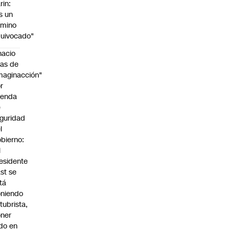
rin:
s un
amino
uivocado"
nacio
as de
maginacción"
r
genda
e
guridad
l
bierno:
l
esidente
st se
tá
niendo
tubrista,
ner
do en