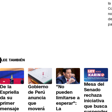
la
Co
n
de
pa
LEE TAMBIÉN
Mesa del
De la
Gobierno
"No
Senado
Espriella
de Perú
pueden
rechaza
da su
anuncia
limitarse a
iniciativa
primer
que
esperar":
que busca
mensaje
moverá
La
suspender