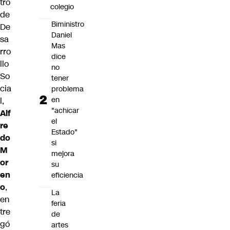
tro
colegio
de
Biministro
De
Daniel
sa
Mas
rro
dice
llo
no
So
tener
cia
problema
en
l,
"achicar
Alf
el
re
Estado"
do
si
M
mejora
or
su
en
eficiencia
o
,
La
en
feria
tre
de
gó
artes