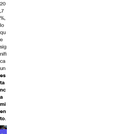
20
,7
%,
lo
qu
e
sig
nifi
ca
un
es
ta
nc
a
mi
en
to
.