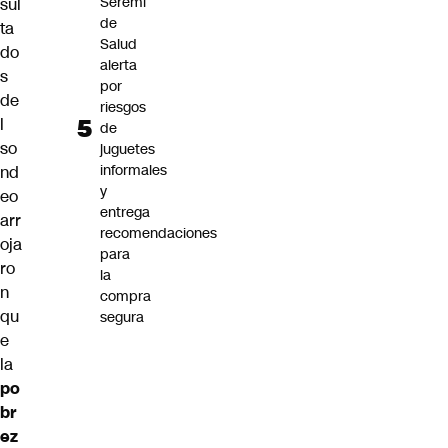
Seremi
sul
de
ta
Salud
do
alerta
s
por
de
riesgos
l
de
so
juguetes
informales
nd
y
eo
entrega
arr
recomendaciones
oja
para
ro
la
n
compra
qu
segura
e
la
po
br
ez