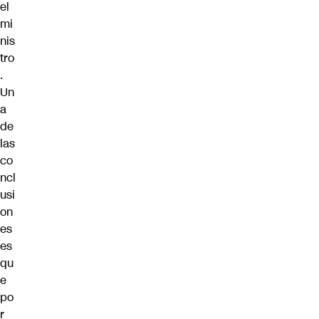
el
mi
nis
tro
.
Un
a
de
las
co
ncl
usi
on
es
es
qu
e
po
r