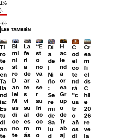
1%
).
LEE TAMBIÉN
Bi
La
“E
H
Dí
Ti
C
Cr
mi
fe
st
ac
a
ro
od
ea
ni
ri
o
ie
de
te
el
m
st
a
no
nd
l
o
co
fi
ro
de
va
a
Ni
en
te
el
D
ar
a
cr
ño
Ta
nd
ds
an
te
se
ea
:
ila
rá
C
iel
s
r
Gr
Se
nd
"c
hil
M
vi
su
up
re
ia:
ua
e
as
su
fri
o
mi
Es
tr
20
di
al
do
de
de
tu
o
26
ce
es
co
Tr
Sa
di
añ
re
no
m
m
ab
lu
an
os
ve
te
ás
o
aj
d
te
di
la