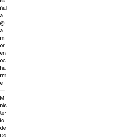
se
ñal
a
@
a
m
or
en
oc
ha
rm
e
—
Mi
nis
ter
io
de
De