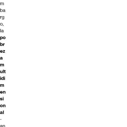
m
ba
rg
o,
la
po
br
ez
a
m
ult
idi
m
en
si
on
al
-
an