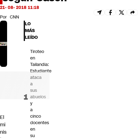
Futuro 360
21- 08- 2018 11:18
Opinión
Por
CNN
LO
MÁS
LEÍDO
Tiroteo
en
Tailandia:
Estudiante
ataca
a
sus
abuelos
y
a
cinco
El
docentes
mi
en
nis
su