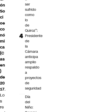
ser
ón
sufrido
So
como
ci
lo
oe
de
co
Quiroz”:
nó
Presidente
mi
de
la
ca
Cámara
(C
anticipa
as
amplio
en
respaldo
)
a
de
proyectos
20
de
seguridad
17
.
Lo
Día
s
del
re
Niño: