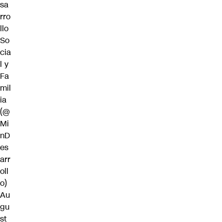
sa
rro
llo
So
cia
l y
Fa
mil
ia
(@
Mi
nD
es
arr
oll
o)
Au
gu
st