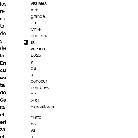
los
visuales
más
re
grande
sul
de
ta
Chile
do
confirma
s
su
de
versión
la
2026
y
En
da
cu
a
es
conocer
ta
nombres
de
de
Ca
203
ra
expositores
ct
“Esto
eri
no
za
va
ci
a