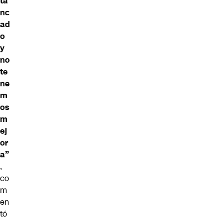
ta
nc
ad
o
y
no
te
ne
m
os
m
ej
or
a”
,
co
m
en
tó