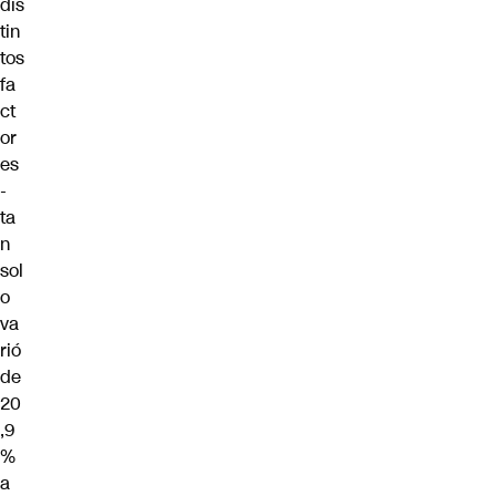
dis
tin
tos
fa
ct
or
es
-
ta
n
sol
o
va
rió
de
20
,9
%
a