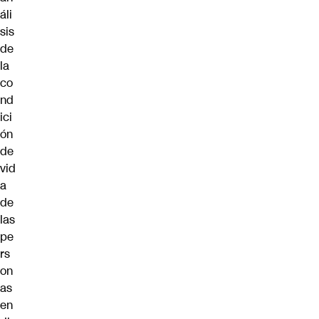
áli
sis
de
la
co
nd
ici
ón
de
vid
a
de
las
pe
rs
on
as
en