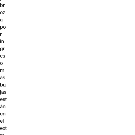
br
ez
a
po
r
in
gr
es
o
m
ás
ba
jas
est
án
en
el
ext