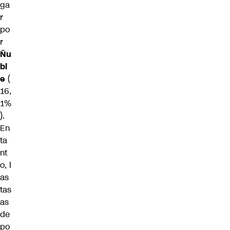
ga
r
po
r
Ñu
bl
e
(
16,
1%
).
En
ta
nt
o, l
as
tas
as
de
po