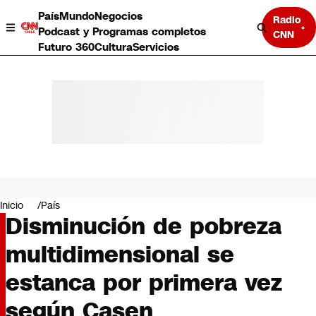
País
Mundo
Negocios
Radio
Podcast y Programas completos
CNN
Futuro 360
Cultura
Servicios
País
Mundo
Negocios
Inicio
País
Disminución de pobreza
Deportes
Programas completos
multidimensional se
Cultura
Servicios
estanca por primera vez
Bits
CNN Data
según Casen
CNN tiempo