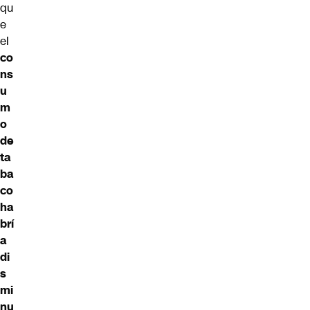
qu
e
el
co
ns
u
m
o
de
ta
ba
co
ha
brí
a
di
s
mi
nu