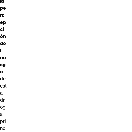
la
pe
rc
ep
ci
ón
de
l
rie
sg
o
de
est
a
dr
og
a
pri
nci