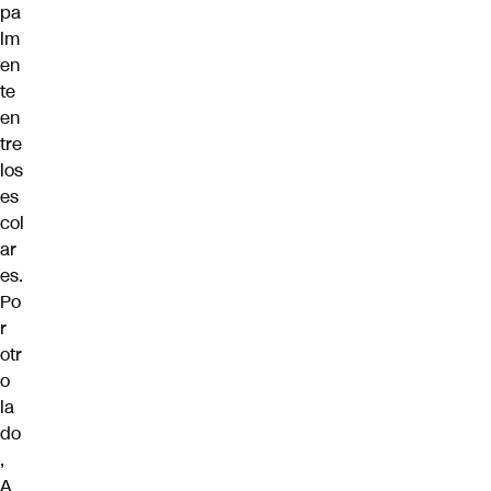
pa
lm
en
te
en
tre
los
es
col
ar
es.
Po
r
otr
o
la
do
,
A