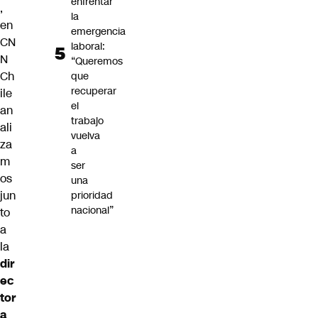
enfrentar
,
la
en
emergencia
CN
laboral:
N
“Queremos
Ch
que
recuperar
ile
el
an
trabajo
ali
vuelva
za
a
m
ser
os
una
jun
prioridad
nacional”
to
a
l
a
dir
ec
tor
a