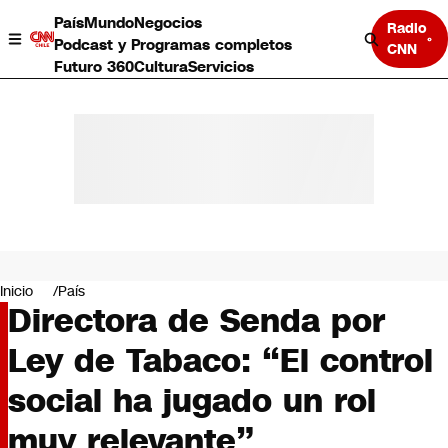
País
Mundo
Negocios
Radio
Podcast y Programas completos
CNN
Futuro 360
Cultura
Servicios
País
Mundo
Negocios
Inicio
País
Directora de Senda por
Deportes
Programas completos
Ley de Tabaco: “El control
Cultura
Servicios
social ha jugado un rol
Bits
CNN Data
muy relevante”
CNN tiempo