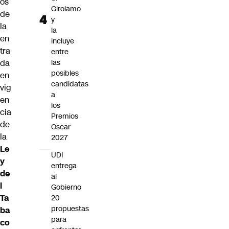
os
Girolamo
de
y
la
la
en
incluye
tra
entre
da
las
posibles
en
candidatas
vig
a
en
los
cia
Premios
de
Oscar
la
2027
Le
UDI
y
entrega
de
al
l
Gobierno
Ta
20
propuestas
ba
para
co