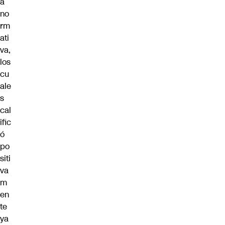
a
no
rm
ati
va,
los
cu
ale
s
cal
ific
ó
po
siti
va
m
en
te
ya