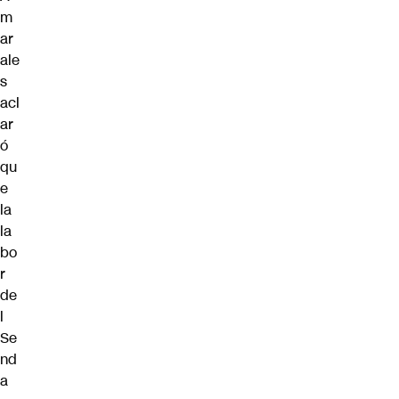
m
ar
ale
s
acl
ar
ó
qu
e
la
la
bo
r
de
l
Se
nd
a