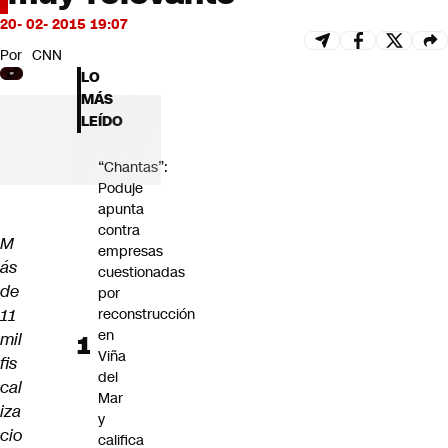
Futuro 360
20- 02- 2015 19:07
Opinión
Por
CNN
LO
MÁS
LEÍDO
“Chantas”:
Poduje
apunta
contra
M
empresas
ás
cuestionadas
de
por
11
reconstrucción
en
mil
Viña
fis
del
cal
Mar
iza
y
cio
califica