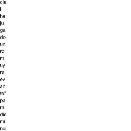
cia
l
ha
ju
ga
do
un
rol
m
uy
rel
ev
an
te”
pa
ra
dis
mi
nui