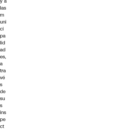
y a
las
m
uni
ci
pa
lid
ad
es,
a
tra
vé
s
de
su
s
ins
pe
ct