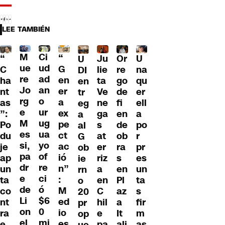
LEE TAMBIÉN
M
Ci
“
Ju
Or
U
“
U
ue
ud
G
lie
re
na
C
DI
re
ad
en
ta
go
qu
ha
en
Jo
an
er
Ve
de
er
nt
tr
rg
o
a
ne
fi
ell
as
eg
e
ur
ex
ga
en
a
”:
a
M
ug
pe
s
de
po
Po
al
es
ua
ct
at
ob
r
du
G
si,
yo
ac
er
ra
pr
je
ob
pa
of
ió
riz
s
es
ap
ie
dr
re
n”
a
en
un
un
rn
e
ci
:
en
Pl
ta
ta
o
de
ó
M
C
az
s
co
20
Li
$6
ed
hil
a
fir
nt
pr
on
0
io
e
It
m
ra
op
el
mi
es
pa
ali
as
e