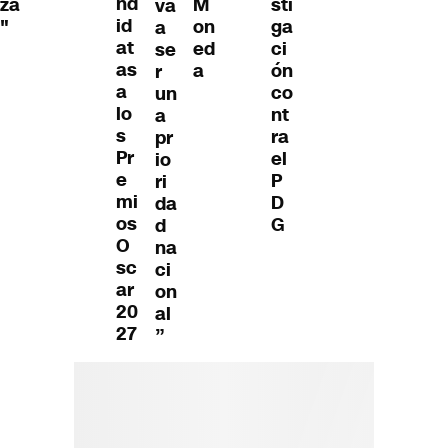
nd
M
sti
za
va
id
on
ga
"
a
at
ed
ci
se
as
a
ón
r
a
co
un
lo
nt
a
s
ra
pr
Pr
el
io
e
P
ri
mi
D
da
os
G
d
O
na
sc
ci
ar
on
20
al
27
”