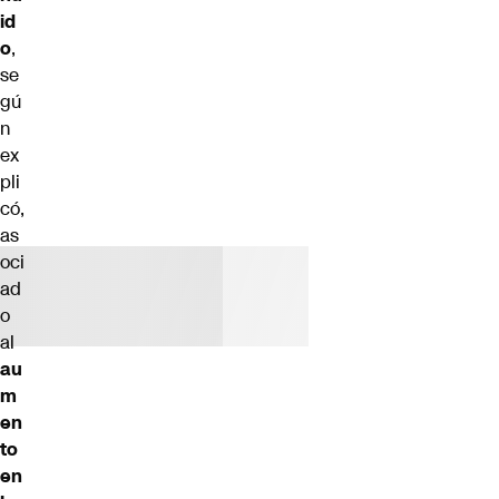
id
o
,
se
gú
n
ex
pli
có,
as
oci
ad
o
al
au
m
en
to
en