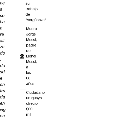
ne
su
s
trabajo
de
se
"vergüenza"
ha
n
Muere
re
Jorge
Messi,
ali
padre
za
de
do
Lionel
,
Messi,
de
a
sd
los
e
68
años
en
tra
Ciudadano
da
uruguayo
en
ofreció
$60
vig
mil
en