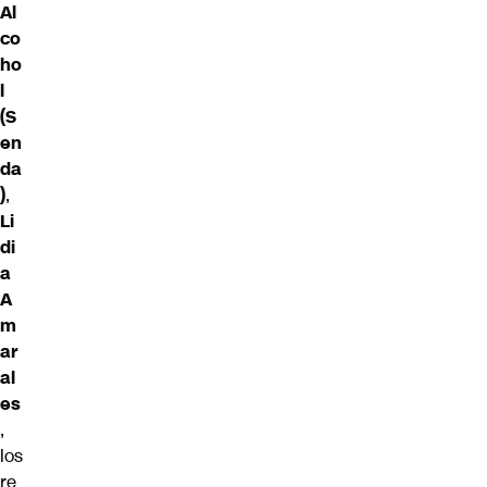
Al
co
ho
l
(S
en
da
)
,
Li
di
a
A
m
ar
al
es
,
los
re