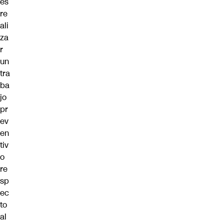
es
re
ali
za
r
un
tra
ba
jo
pr
ev
en
tiv
o
re
sp
ec
to
al