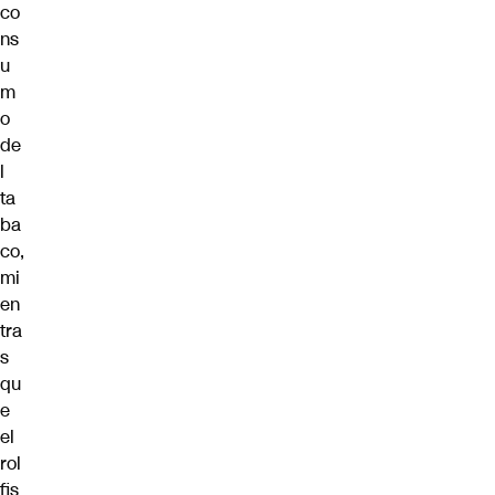
co
ns
u
m
o
de
l
ta
ba
co,
mi
en
tra
s
qu
e
el
rol
fis