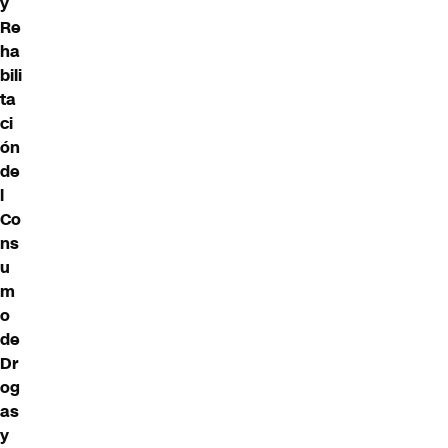
y
Re
ha
bili
ta
ci
ón
de
l
Co
ns
u
m
o
de
Dr
og
as
y