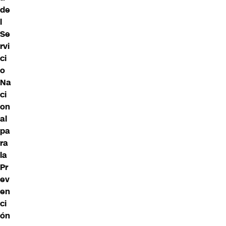
de
l
Se
rvi
ci
o
Na
ci
on
al
pa
ra
la
Pr
ev
en
ci
ón