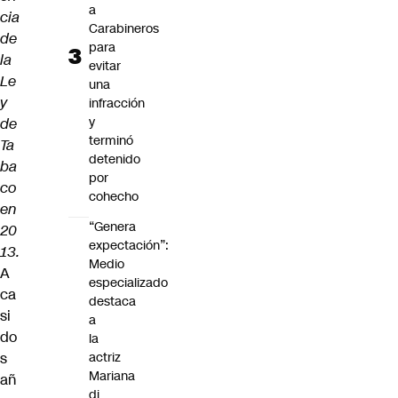
a
cia
Carabineros
de
para
la
evitar
Le
una
y
infracción
y
de
terminó
Ta
detenido
ba
por
co
cohecho
en
“Genera
20
expectación”:
13.
Medio
A
especializado
ca
destaca
si
a
do
la
s
actriz
Mariana
añ
di