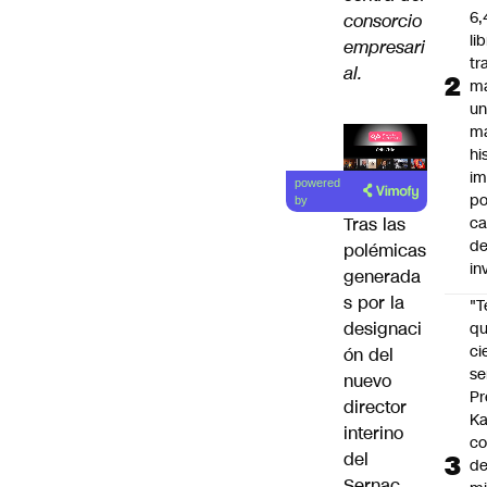
6,
consorcio
li
empresari
tr
al.
m
u
m
hi
Lea el
im
powered
artículo
po
by
ca
Tras las
d
polémicas
in
generada
s por la
"
designaci
qu
ci
ón del
se
nuevo
Pr
director
Ka
interino
co
del
de
Sernac,