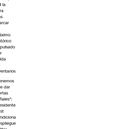
4 la
bra
as
arcar
n
áximo
stórico
pulsado
r
ída
e
ventarios
Tenemos
e dar
ertas
ñales":
esidente
st
ndiciona
spliegue