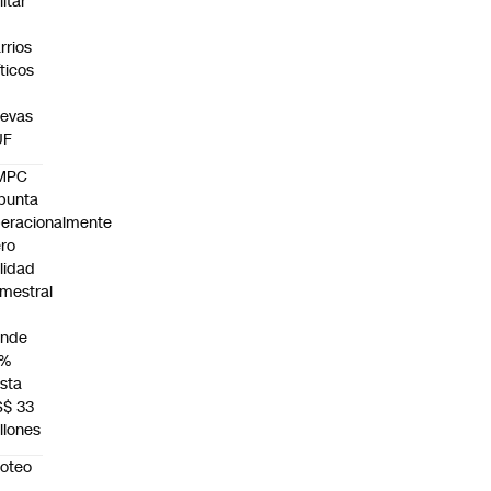
litar
n
rrios
íticos
evas
UF
MPC
punta
eracionalmente
ro
ilidad
mestral
unde
4%
sta
S$ 33
llones
roteo
n