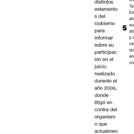
distintos
Ta
estamento
Es
s del
at
Gobierno
su
para
ab
y 
informar
ci
sobre su
do
participac
en
ión en el
co
juicio
realizado
durante el
año 2006,
donde
litigó en
contra del
organism
o que
actualmen