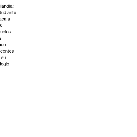
ilandia:
tudiante
aca a
s
uelos
a
nco
centes
 su
legio