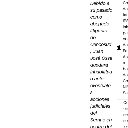
Debido a
Co
de
su pasado
fa
como
IP
abogado
ini
litigante
pa
de
co
Cencosud
de
, Juan
Fa
A
José Ossa
a
quedará
be
inhabilitad
de
o ante
Co
eventuale
Ni
s
Sa
acciones
C
judiciales
ci
del
s
Sernac en
so
contra del
lo