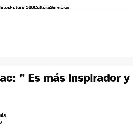
letos
Futuro 360
Cultura
Servicios
nac: ” Es más inspirador y
MÁS
O