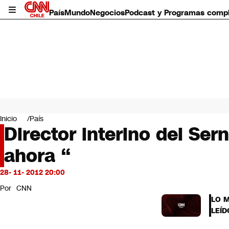
País
Mundo
Negocios
Podcast y Programas comp
País
Mundo
Inicio
País
Negocios
Director interino del Ser
Deportes
ahora “
Programas completos
Cultura
Servicios
28- 11- 2012 20:00
Bits
Por
CNN
CNN Data
LO 
CNN tiempo
LEÍD
Futuro 360
Opinión