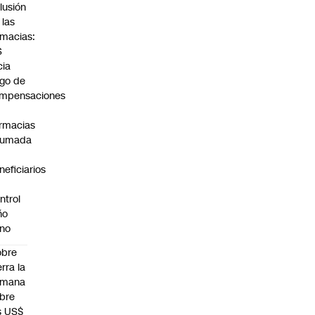
lusión
 las
rmacias:
S
cia
go de
mpensaciones
rmacias
humada
neficiarios
ntrol
ño
no
obre
erra la
emana
bre
s US$