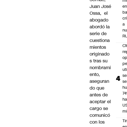
mi
Juan José
e
ba
Ossa, el
cr
abogado
a
abordó la
nu
serie de
R
cuestiona
C
mientos
re
originado
op
s tras su
pe
nombrami
ut
ento,
se
aseguran
se
h
do que
7
antes de
ha
aceptar el
U
cargo se
mi
comunicó
Ti
con los
e