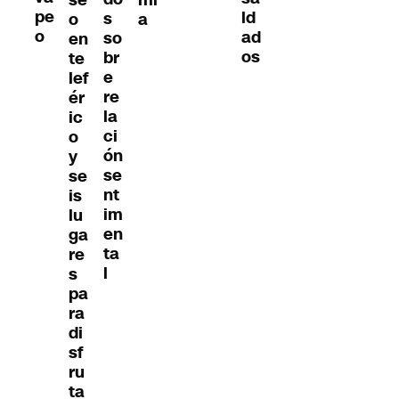
se
mi
pe
ld
s
o
a
o
ad
so
en
os
br
te
e
lef
re
ér
la
ic
ci
o
ón
y
se
se
nt
is
im
lu
en
ga
ta
re
l
s
pa
ra
di
sf
ru
ta