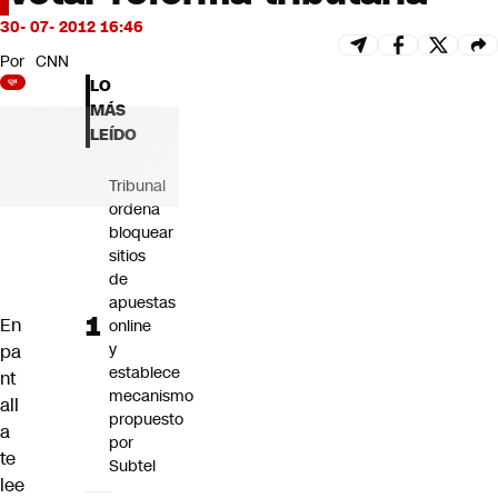
Futuro 360
30- 07- 2012 16:46
Opinión
Por
CNN
LO
MÁS
LEÍDO
Tribunal
ordena
bloquear
sitios
de
apuestas
En
online
y
pa
establece
nt
mecanismo
all
propuesto
a
por
te
Subtel
lee