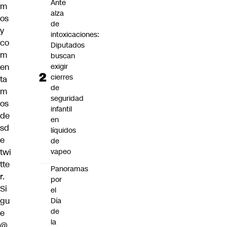
Ante
m
alza
os
de
y
intoxicaciones:
co
Diputados
m
buscan
en
exigir
cierres
ta
de
m
seguridad
os
infantil
de
en
sd
líquidos
e
de
twi
vapeo
tte
Panoramas
r.
por
Si
el
gu
Día
de
e
la
@