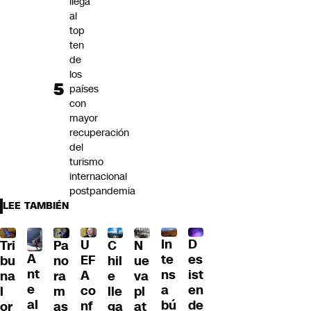
llega
al
top
ten
de
los
países
con
mayor
recuperación
del
turismo
internacional
postpandemia
LEE TAMBIÉN
D
In
U
Tri
Pa
C
N
A
es
te
EF
bu
no
hil
ue
nt
ist
ns
A
na
ra
e
va
e
en
a
co
l
m
lle
pl
al
de
bú
nf
or
as
ga
at