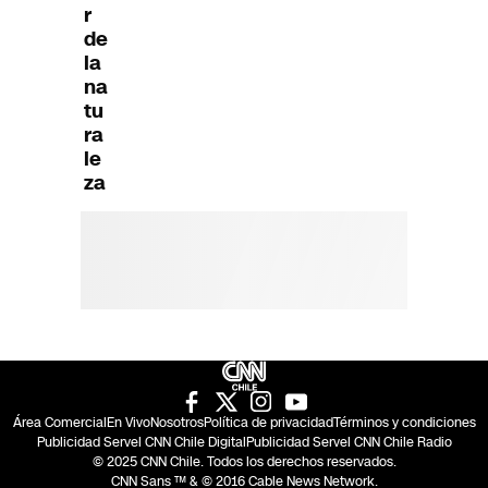
r
de
la
na
tu
ra
le
za
Área Comercial
En Vivo
Nosotros
Política de privacidad
Términos y condiciones
Publicidad Servel CNN Chile Digital
Publicidad Servel CNN Chile Radio
© 2025 CNN Chile. Todos los derechos reservados.
CNN Sans ™ & © 2016 Cable News Network.