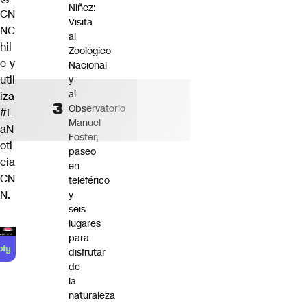
Niñez:
CN
Visita
NC
al
hil
Zoológico
e
y
Nacional
util
y
al
iza
Observatorio
#L
Manuel
aN
Foster,
oti
paseo
cia
en
CN
teleférico
N
.
y
seis
lugares
para
disfrutar
de
la
naturaleza