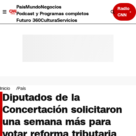
País
Mundo
Negocios
Radio
Podcast y Programas completos
CNN
Futuro 360
Cultura
Servicios
País
Mundo
Negocios
Inicio
País
Diputados de la
Deportes
Programas completos
Concertación solicitaron
Cultura
Servicios
una semana más para
Bits
CNN Data
votar reforma tributaria
CNN tiempo