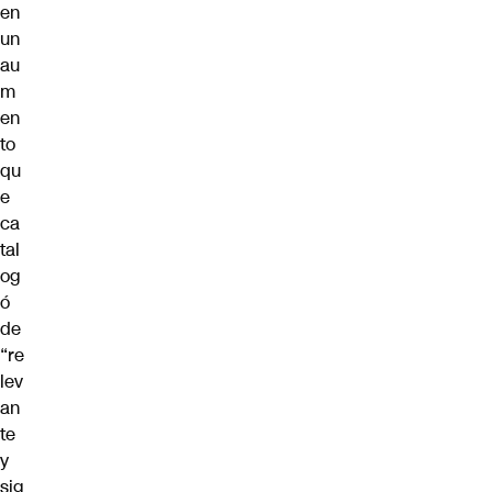
en
un
au
m
en
to
qu
e
ca
tal
og
ó
de
“re
lev
an
te
y
sig