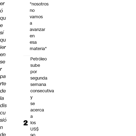
er
"nosotros
ó
no
vamos
qu
a
e
avanzar
sí
en
qu
esa
ier
materia"
en
Petróleo
se
sube
r
por
pa
segunda
rte
semana
de
consecutiva
y
la
se
dis
acerca
cu
a
sió
los
n
US$
de
90