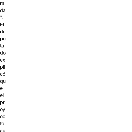
ra
da
”.
El
di
pu
ta
do
ex
pli
có
qu
e
el
pr
oy
ec
to
au