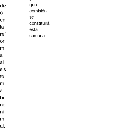
que
diz
comisión
ó
se
en
constituirá
la
esta
ref
semana
or
m
a
al
sis
te
m
a
bi
no
ni
m
al,