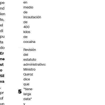
pe
en
medio
nd
de
ien
incautación
te,
de
el
400
di
kilos
pu
de
ta
cocaína
do
Revisión
Er
del
ne
estatuto
st
administrativo:
Ministro
o
Quiroz
Sil
dice
va
que
,
"tiene
pr
larga
of
data"
un
y