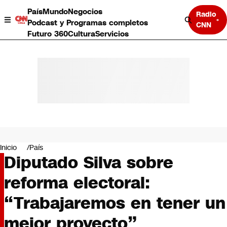
País
Mundo
Negocios
Radio
Podcast y Programas completos
CNN
Futuro 360
Cultura
Servicios
País
Mundo
Negocios
Inicio
País
Diputado Silva sobre
Deportes
Programas completos
reforma electoral:
Cultura
Servicios
“Trabajaremos en tener un
Bits
CNN Data
mejor proyecto”
CNN tiempo