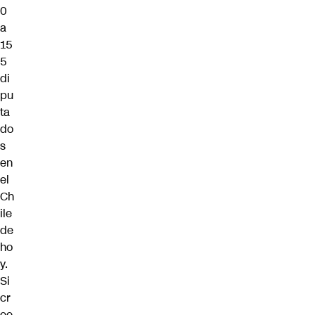
0
a
15
5
di
pu
ta
do
s
en
el
Ch
ile
de
ho
y.
Si
cr
ee