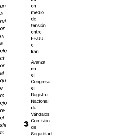
un
en
medio
a
de
ref
tensión
or
entre
m
EE.UU.
a
e
ele
Irán
ct
Avanza
or
en
al
el
qu
Congreso
e
el
Registro
m
Nacional
ejo
de
re
Vándalos:
el
Comisión
sis
de
te
Seguridad