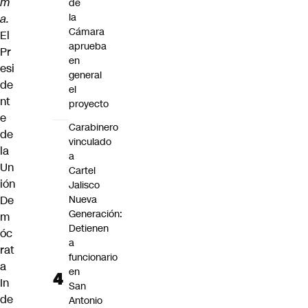
m
de
la
a.
Cámara
El
aprueba
Pr
en
esi
general
de
el
nt
proyecto
e
Carabinero
de
vinculado
la
a
Un
Cartel
ión
Jalisco
De
Nueva
Generación:
m
Detienen
óc
a
rat
funcionario
a
en
In
San
de
Antonio