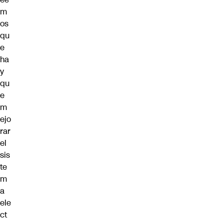
m
os
qu
e
ha
y
qu
e
m
ejo
rar
el
sis
te
m
a
ele
ct