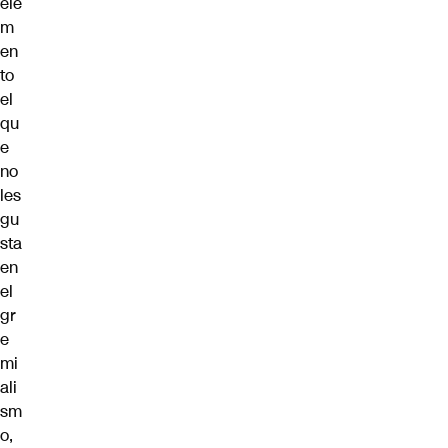
ele
m
en
to
el
qu
e
no
les
gu
sta
en
el
gr
e
mi
ali
sm
o,