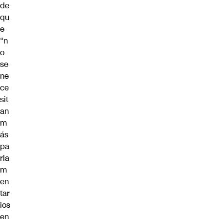
de
qu
e
“n
o
se
ne
ce
sit
an
m
ás
pa
rla
m
en
tar
ios
en