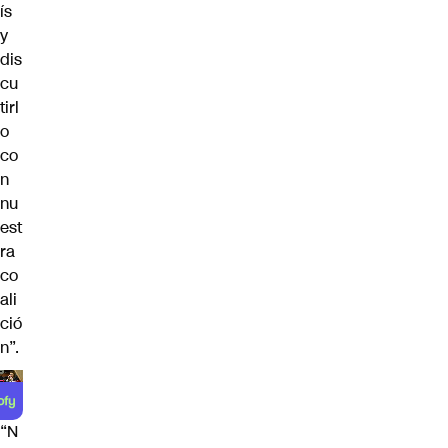
ís
y
dis
cu
tirl
o
co
n
nu
est
ra
co
ali
ció
n”.
“N