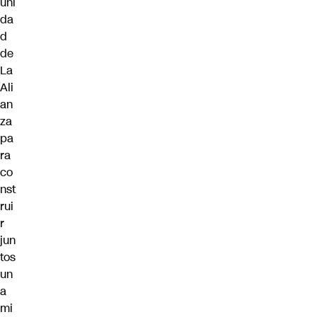
uni
da
d
de
La
Ali
an
za
pa
ra
co
nst
rui
r
jun
tos
un
a
mi