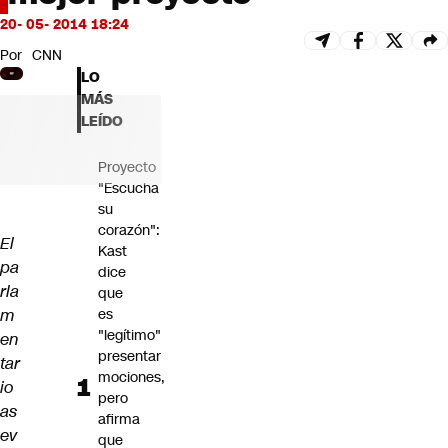
Futuro 360
20- 05- 2014 18:24
Opinión
Por
CNN
LO
MÁS
LEÍDO
Proyecto
"Escucha
su
corazón":
El
Kast
pa
dice
rla
que
m
es
"legítimo"
en
presentar
tar
mociones,
io
pero
as
afirma
ev
que