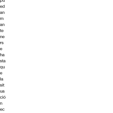
pu
ed
an
m
an
te
ne
rs
e
ha
sta
qu
e
la
sit
ua
ció
n
ec