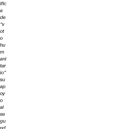
ific
a
de
“v
ot
o
hu
m
ani
tar
io”
su
ap
oy
o
al
se
gu
nd