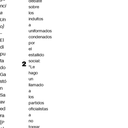
debate
nci
sobre
a
los
indultos
Un
a
o)
uniformados
–
condenados
El
por
di
el
pu
estallido
ta
social:
"Le
do
hago
Ga
un
stó
llamado
n
a
Sa
los
av
partidos
ed
oficialistas
a
ra
no
(P
torear