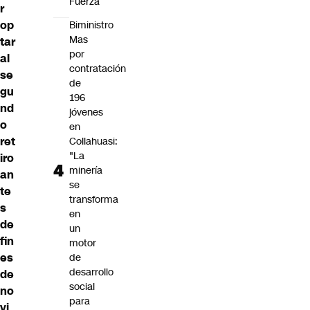
Fuerza
r
op
Biministro
Mas
tar
por
al
contratación
se
de
gu
196
nd
jóvenes
o
en
ret
Collahuasi:
"La
iro
minería
an
se
te
transforma
s
en
de
un
fin
motor
es
de
desarrollo
de
social
no
para
vi