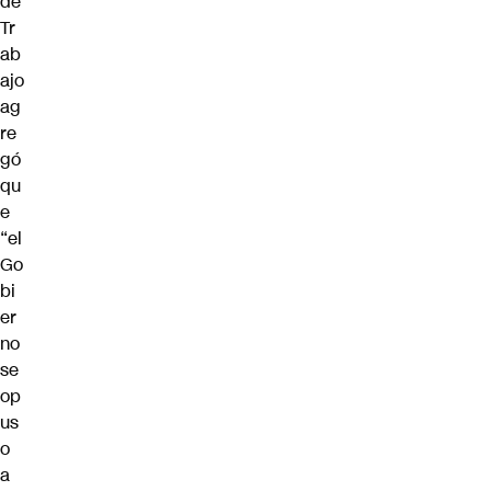
de
Tr
ab
ajo
ag
re
gó
qu
e
“el
Go
bi
er
no
se
op
us
o
a