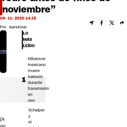
Futuro 360
noviembre”
Opinión
09- 11- 2020 14:15
Por
lsandoval
LO
MÁS
LEÍDO
Influencer
mexicano
muere
baleado
durante
transmisión
en
vivo
Schalper
y
(A
el
ge