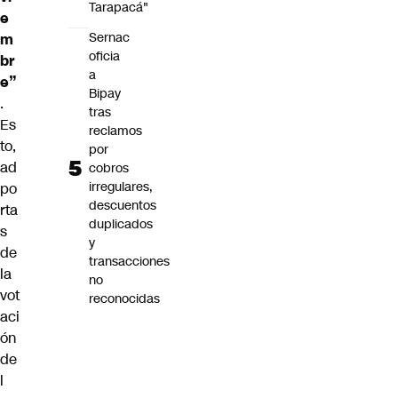
Tarapacá"
e
Sernac
m
oficia
br
a
e”
Bipay
.
tras
Es
reclamos
to,
por
ad
cobros
irregulares,
po
descuentos
rta
duplicados
s
y
de
transacciones
la
no
vot
reconocidas
aci
ón
de
l