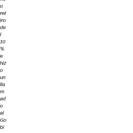
o
ret
iro
de
l
10
%
e
hiz
o
un
lla
m
ad
o
al
Go
bi