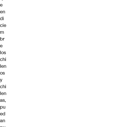
e
en
di
cie
m
br
e
los
chi
len
os
y
chi
len
as,
pu
ed
an