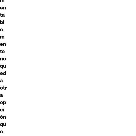
m
en
ta
bl
e
m
en
te
no
qu
ed
a
otr
a
op
ci
ón
qu
e