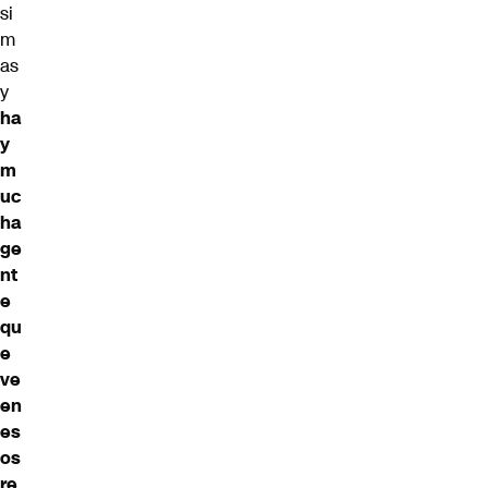
si
m
as
y
ha
y
m
uc
ha
ge
nt
e
qu
e
ve
en
es
os
re