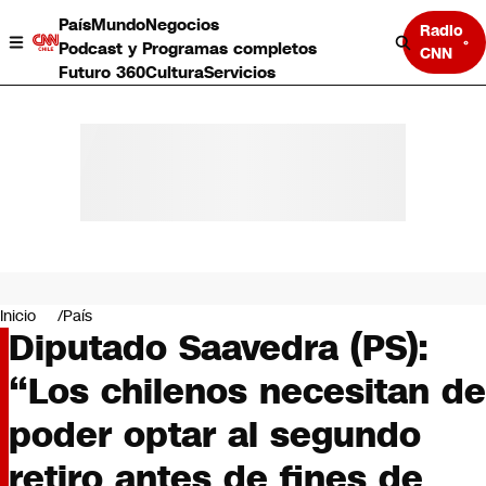
País
Mundo
Negocios
Radio
Podcast y Programas completos
CNN
Futuro 360
Cultura
Servicios
País
Mundo
Negocios
Inicio
País
Diputado Saavedra (PS):
Deportes
Programas completos
“Los chilenos necesitan de
Cultura
Servicios
poder optar al segundo
Bits
CNN Data
retiro antes de fines de
CNN tiempo