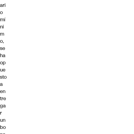
ari
o
mí
ni
m
o,
se
ha
op
ue
sto
a
en
tre
ga
r
un
bo