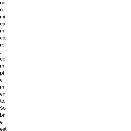
on
ó
mi
ca
m
ejo
re”
,
co
m
pl
e
m
en
tó.
So
br
e
est