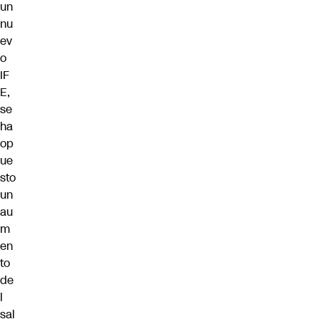
un
nu
ev
o
IF
E,
se
ha
op
ue
sto
un
au
m
en
to
de
l
sal