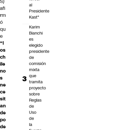
S)
al
afi
Presidente
rm
Kast"
ó
Karim
qu
Bianchi
e
es
“l
elegido
os
presidente
ch
de
ile
comisión
mixta
no
que
s
tramita
ne
proyecto
ce
sobre
sit
Reglas
an
de
de
Uso
de
po
la
de