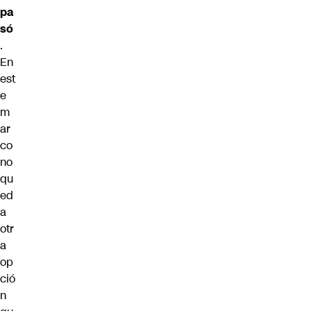
pa
só
.
En
est
e
m
ar
co
no
qu
ed
a
otr
a
op
ció
n