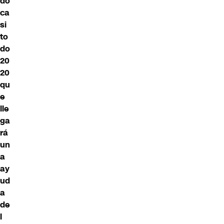
do
ca
si
to
do
20
20
qu
e
lle
ga
rá
un
a
ay
ud
a
de
l