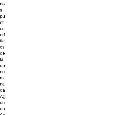
no
s
pu
nt
os
crí
tic
os
de
la
de
no
mi
na
da
Ag
en
da
Co