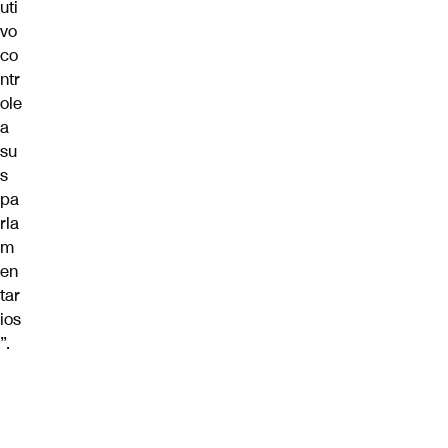
uti
vo
co
ntr
ole
a
su
s
pa
rla
m
en
tar
ios
”.