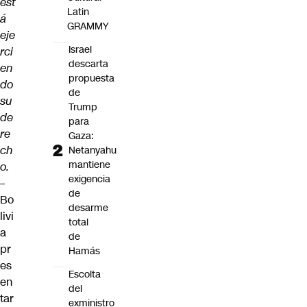
est
Latin
á
GRAMMY
eje
Israel
rci
descarta
en
propuesta
do
de
su
Trump
de
para
re
Gaza:
ch
Netanyahu
mantiene
o.
exigencia
–
de
Bo
desarme
livi
total
a
de
pr
Hamás
es
Escolta
en
del
tar
exministro