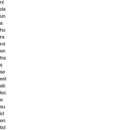
ni
da
un
a
ho
ra
mi
en
tra
s
se
est
ab
lec
e
su
id
en
tid