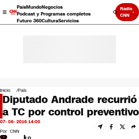
País
Mundo
Negocios
Radio
Podcast y Programas completos
CNN
Futuro 360
Cultura
Servicios
País
Mundo
Negocios
Inicio
País
Diputado Andrade recurrió
Deportes
Programas completos
a TC por control preventivo
Cultura
Servicios
07- 06- 2016 14:00
Bits
CNN Data
Por
CNN
CNN tiempo
LO