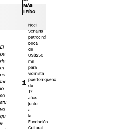
Futuro 360
MÁS
Opinión
LEÍDO
Noel
Schajris
patrocinó
beca
El
de
pa
US$250
rla
mil
m
para
violinista
en
puertorriqueño
tar
de
io
17
so
años
stu
junto
vo
a
qu
la
Fundación
e
Cultural