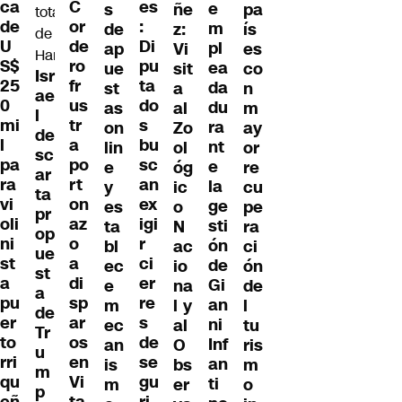
es
ca
C
e
s
ñe
pa
:
de
or
m
de
z:
ís
Di
U
de
pl
ap
Vi
es
pu
S$
ro
ea
ue
sit
co
Isr
ta
25
fr
da
st
a
n
ae
do
0
us
du
as
al
m
l
s
mi
tr
ra
on
Zo
ay
de
bu
l
a
nt
lin
ol
or
sc
sc
pa
po
e
e
óg
re
ar
an
ra
rt
la
y
ic
cu
ta
ex
vi
on
ge
es
o
pe
pr
igi
oli
az
sti
ta
N
ra
op
r
ni
o
ón
bl
ac
ci
ue
ci
st
a
de
ec
io
ón
st
er
a
di
Gi
e
na
de
a
re
pu
sp
an
m
l y
l
de
s
er
ar
ni
ec
al
tu
Tr
de
to
os
Inf
an
O
ris
u
se
rri
en
an
is
bs
m
m
gu
qu
Vi
ti
m
er
o
p
ri