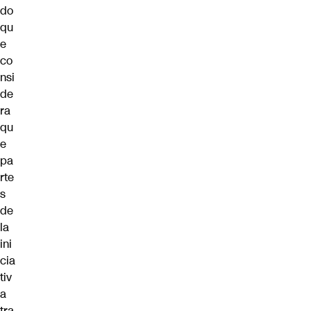
do
qu
e
co
nsi
de
ra
qu
e
pa
rte
s
de
la
ini
cia
tiv
a
tra