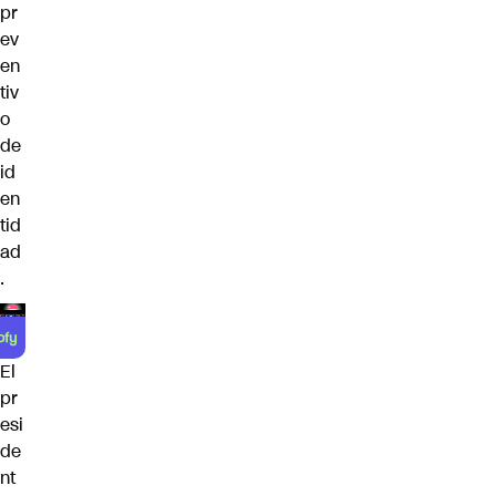
pr
ev
en
tiv
o
de
id
en
tid
ad
.
El
pr
esi
de
nt