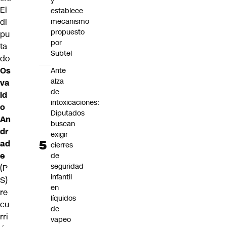
y
El
establece
di
mecanismo
propuesto
pu
por
ta
Subtel
do
Os
Ante
alza
va
de
ld
intoxicaciones:
o
Diputados
An
buscan
dr
exigir
ad
cierres
e
de
seguridad
(P
infantil
S)
en
re
líquidos
cu
de
rri
vapeo