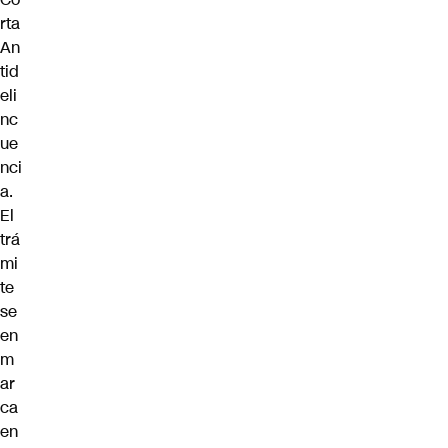
rta
An
tid
eli
nc
ue
nci
a.
El
trá
mi
te
se
en
m
ar
ca
en