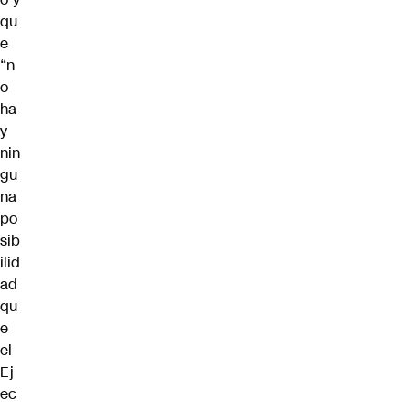
qu
e
“n
o
ha
y
nin
gu
na
po
sib
ilid
ad
qu
e
el
Ej
ec