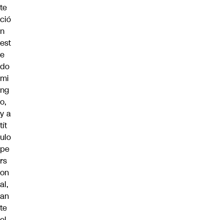
te
ció
n
est
e
do
mi
ng
o,
y a
tít
ulo
pe
rs
on
al,
an
te
el