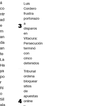
á
Luis
co
Cordero
frustra
ntr
portonazo
ad
a
e
disparos
m
en
an
Vitacura:
da
Persecución
an
terminó
con
te
cinco
La
detenidos
Ha
ya
Tribunal
po
ordena
bloquear
r
sitios
Rí
de
o
apuestas
Sil
online
ala