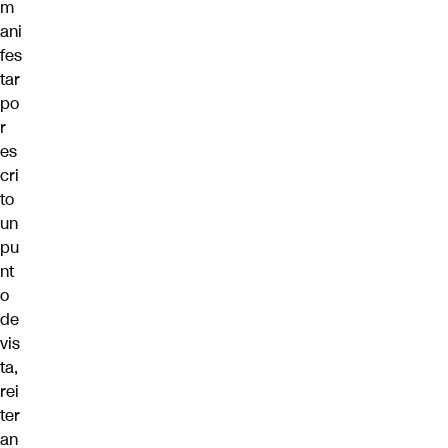
m
ani
fes
tar
po
r
es
cri
to
un
pu
nt
o
de
vis
ta,
rei
ter
an