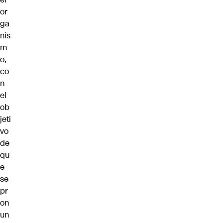
or
ga
nis
m
o,
co
n
el
ob
jeti
vo
de
qu
e
se
pr
on
un