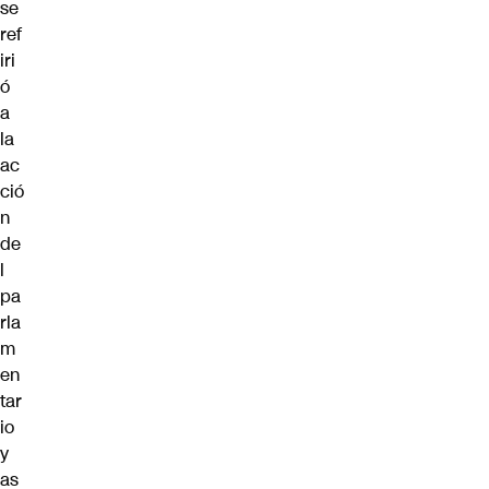
se
ref
iri
ó
a
la
ac
ció
n
de
l
pa
rla
m
en
tar
io
y
as