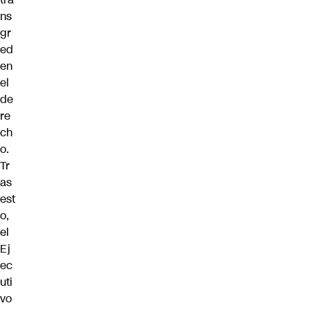
ns
gr
ed
en
el
de
re
ch
o.
Tr
as
est
o,
el
Ej
ec
uti
vo