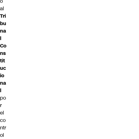
ó
al
Tri
bu
na
l
Co
ns
tit
uc
io
na
l
po
r
el
co
ntr
ol