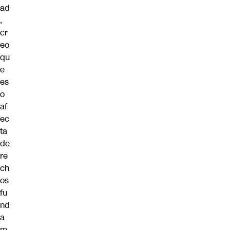
ad
,
cr
eo
qu
e
es
o
af
ec
ta
de
re
ch
os
fu
nd
a
m