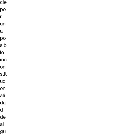
cie
po
r
un
a
po
sib
le
inc
on
stit
uci
on
ali
da
d
de
al
gu