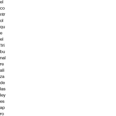
el
co
ntr
ol
qu
e
el
Tri
bu
nal
re
ali
za
de
las
ley
es
ap
ro