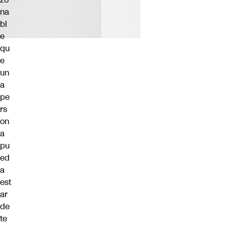
na
bl
e
qu
e
un
a
pe
rs
on
a
pu
ed
a
est
ar
de
te