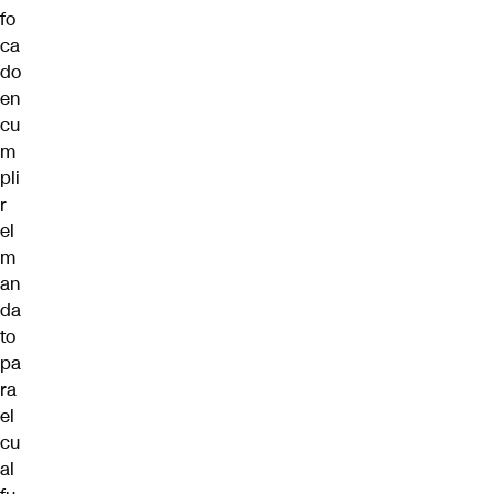
fo
ca
do
en
cu
m
pli
r
el
m
an
da
to
pa
ra
el
cu
al