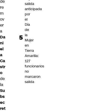
de
salida
re
anticipada
m
por
ov
el
Día
er
de
a
la
Da
Mujer
ni
en
el
Tierra
a
Amarilla:
Ca
127
funcionarios
str
no
o
marcaron
de
salida
la
Su
bs
ec
ret