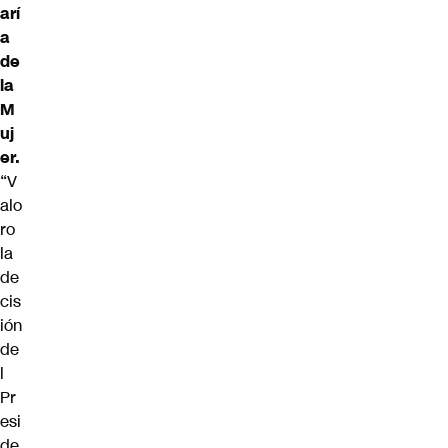
arí
a
de
la
M
uj
er.
“V
alo
ro
la
de
cis
ión
de
l
Pr
esi
de