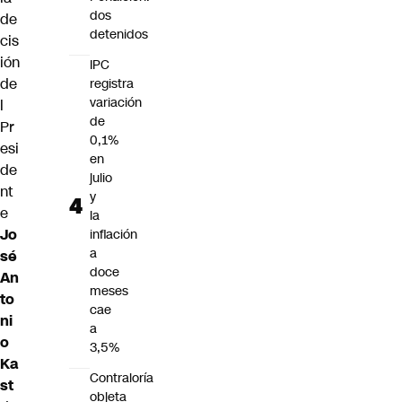
dos
de
detenidos
cis
ión
IPC
de
registra
variación
l
de
Pr
0,1%
esi
en
de
julio
nt
y
e
la
Jo
inflación
a
sé
doce
An
meses
to
cae
ni
a
o
3,5%
Ka
Contraloría
st
objeta