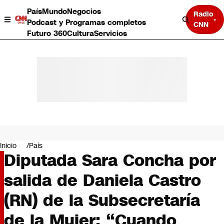
País
Mundo
Negocios
Radio
Podcast y Programas completos
CNN
Futuro 360
Cultura
Servicios
País
Mundo
Negocios
Inicio
País
Diputada Sara Concha por
Deportes
Programas completos
salida de Daniela Castro
Cultura
Servicios
(RN) de la Subsecretaría
Bits
CNN Data
de la Mujer: “Cuando
CNN tiempo