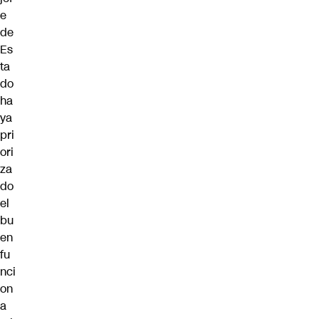
e
de
Es
ta
do
ha
ya
pri
ori
za
do
el
bu
en
fu
nci
on
a