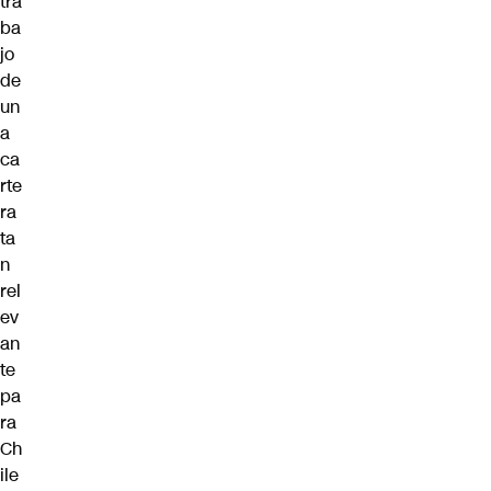
tra
ba
jo
de
un
a
ca
rte
ra
ta
n
rel
ev
an
te
pa
ra
Ch
ile