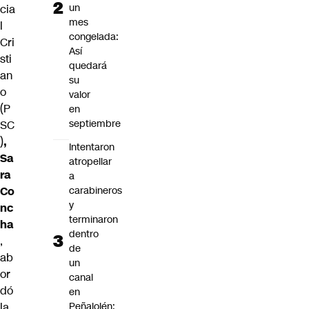
un
cia
mes
l
congelada:
Cri
Así
sti
quedará
an
su
o
valor
(P
en
septiembre
SC
)
,
Intentaron
Sa
atropellar
ra
a
carabineros
Co
y
nc
terminaron
ha
dentro
,
de
ab
un
or
canal
dó
en
Peñalolén:
la