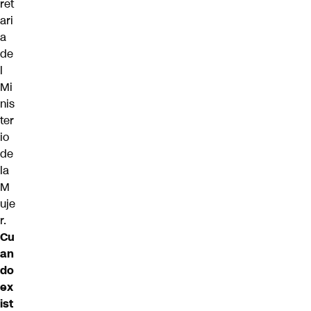
ret
ari
a
de
l
Mi
nis
ter
io
de
la
M
uje
r.
Cu
an
do
ex
ist