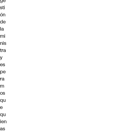
ge
sti
ón
de
la
mi
nis
tra
y
es
pe
ra
m
os
qu
e
qu
ien
as