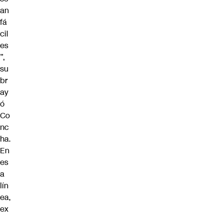
an
fá
cil
es
”,
su
br
ay
ó
Co
nc
ha.
En
es
a
lín
ea,
ex