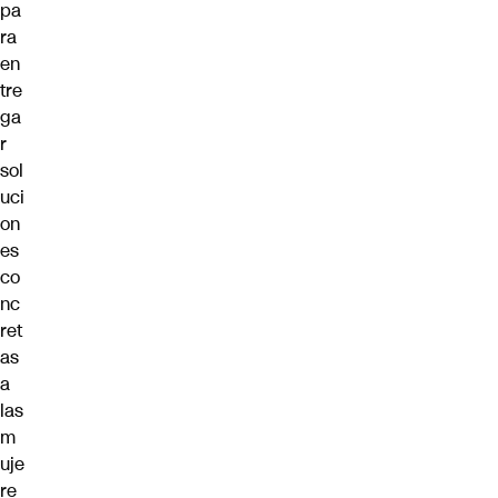
pa
ra
en
tre
ga
r
sol
uci
on
es
co
nc
ret
as
a
las
m
uje
re