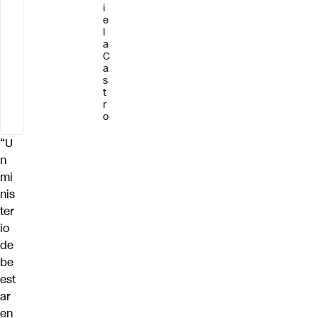
i
e
l
a
C
a
s
t
r
o
“U
n
mi
nis
ter
io
de
be
est
ar
en