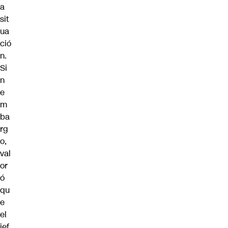
a
sit
ua
ció
n.
Si
n
e
m
ba
rg
o,
val
or
ó
qu
e
el
jef