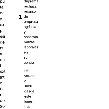
pu
Suprema
rechaza
ta
recurso
da
de
y
empresa
ex
agrícola
pr
y
esi
confirma
de
multas
laborales
nt
en
a
su
de
contra
l
UF
ext
volverá
int
a
o
subir
Pa
desde
rti
este
do
lunes
So
tras