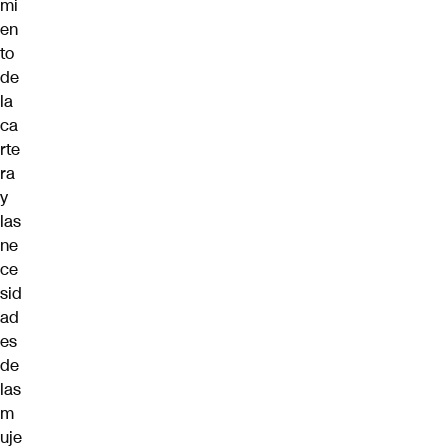
mi
en
to
de
la
ca
rte
ra
y
las
ne
ce
sid
ad
es
de
las
m
uje