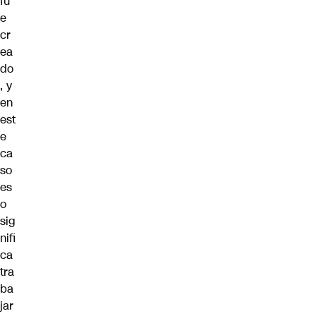
fu
e
cr
ea
do
, y
en
est
e
ca
so
es
o
sig
nifi
ca
tra
ba
jar