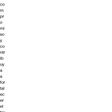
co
m
pr
o
mi
so
y
co
ntr
ib
uy
a
a
for
tal
ec
er
el