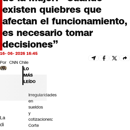
Futuro 360
existen quiebres que
Opinión
afectan el funcionamiento,
es necesario tomar
decisiones”
16- 06- 2026 16:45
Por
CNN Chile
LO
MÁS
LEÍDO
Irregularidades
en
sueldos
y
La
cotizaciones:
di
Corte