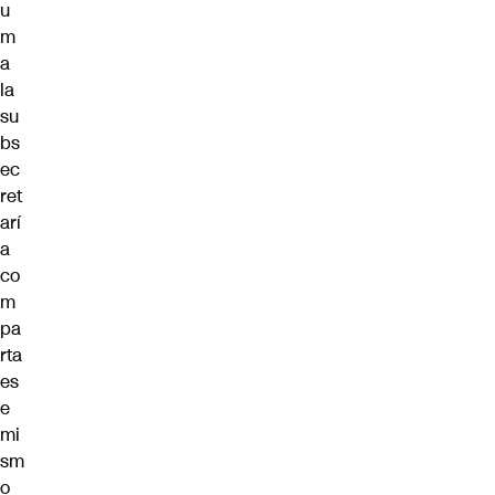
u
m
a
la
su
bs
ec
ret
arí
a
co
m
pa
rta
es
e
mi
sm
o