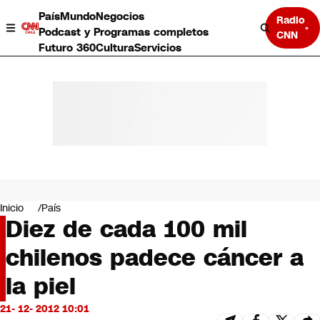
País
Mundo
Negocios
Radio
Podcast y Programas completos
CNN
Futuro 360
Cultura
Servicios
País
Mundo
Negocios
Inicio
País
Diez de cada 100 mil
Deportes
Programas completos
chilenos padece cáncer a
Cultura
Servicios
la piel
Bits
CNN Data
21- 12- 2012 10:01
CNN tiempo