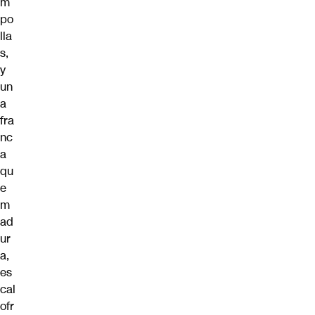
m
po
lla
s,
y
un
a
fra
nc
a
qu
e
m
ad
ur
a,
es
cal
ofr