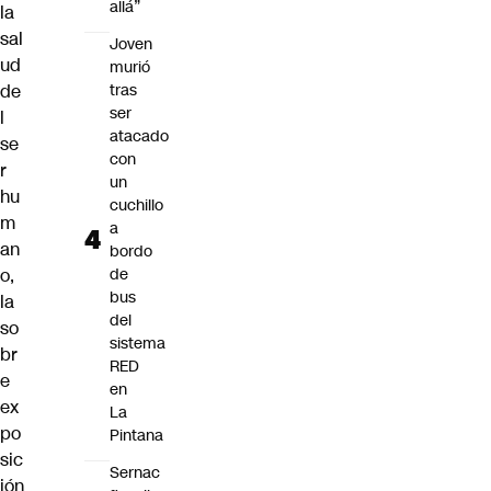
allá”
la
sal
Joven
ud
murió
de
tras
ser
l
atacado
se
con
r
un
hu
cuchillo
m
a
an
bordo
o,
de
bus
la
del
so
sistema
br
RED
e
en
ex
La
po
Pintana
sic
Sernac
ión