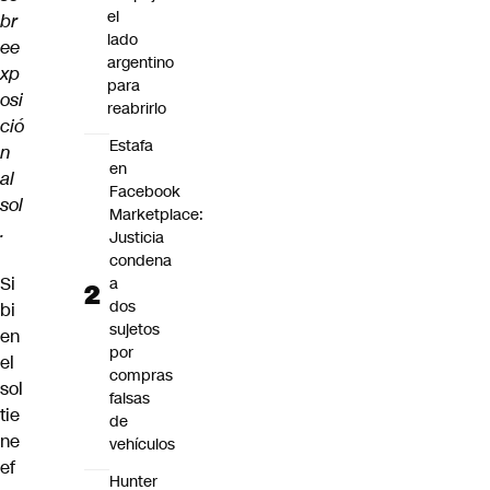
el
br
lado
ee
argentino
xp
para
osi
reabrirlo
ció
Estafa
n
en
al
Facebook
sol
Marketplace:
.
Justicia
condena
Si
a
dos
bi
sujetos
en
por
el
compras
sol
falsas
tie
de
ne
vehículos
ef
Hunter