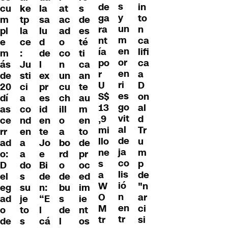
s
de
in
cu
la
at
s
ke
y
ga
to
m
sa
ac
de
tp
un
ra
n
pl
lu
ad
es
la
m
nt
ca
e
d
o
té
ce
en
ía
lifi
m
de
co
ti
:
or
po
ca
ás
l
n
ca
Ju
en
r
a
de
ex
un
an
sti
ri
U
D
20
pr
cu
te
ci
es
S$
on
dí
es
ch
au
a
go
13
al
as
id
ill
m
co
vit
,9
d
ce
en
o
en
nd
al
mi
Tr
rr
te
a
to
en
de
llo
u
ad
Jo
bo
de
a
ja
ne
m
o:
e
rd
pr
a
co
s
p
D
Bi
o
oc
do
lis
a
de
el
de
de
ed
s
ió
W
"n
eg
n:
bu
im
su
n
O
ar
ad
“E
s
ie
je
en
M
ci
o
l
de
nt
to
tr
tr
si
de
cá
l
os
s