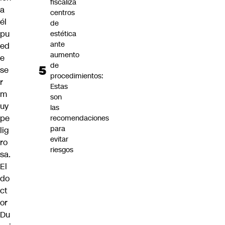
fiscaliza
a
centros
él
de
pu
estética
ante
ed
aumento
e
de
se
procedimientos:
r
Estas
m
son
uy
las
pe
recomendaciones
para
lig
evitar
ro
riesgos
sa.
El
do
ct
or
Du