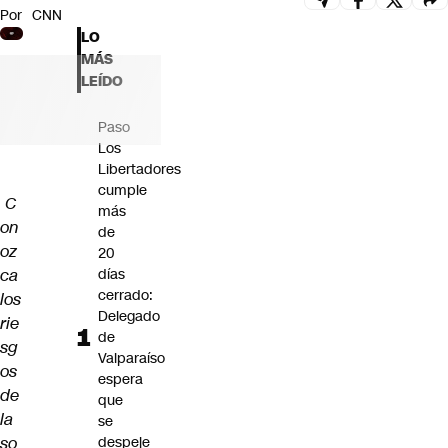
Por
CNN
Futuro 360
LO
Opinión
MÁS
LEÍDO
Paso
Los
Libertadores
cumple
C
más
on
de
oz
20
ca
días
cerrado:
los
Delegado
rie
de
sg
Valparaíso
os
espera
de
que
la
se
so
despeje