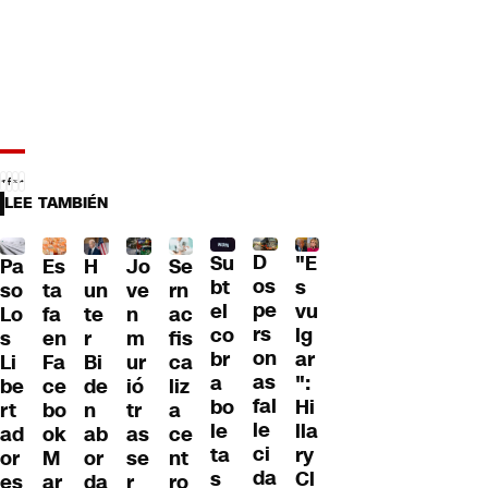
LEE TAMBIÉN
D
Su
"E
Pa
H
Jo
Se
Es
os
bt
s
so
un
ve
rn
ta
pe
el
vu
Lo
te
n
ac
fa
rs
co
lg
s
r
m
fis
en
on
br
ar
Li
Bi
ur
ca
Fa
as
a
":
be
de
ió
liz
ce
fal
bo
Hi
rt
n
tr
a
bo
le
le
lla
ad
ab
as
ce
ok
ci
ta
ry
or
or
se
nt
M
da
s
Cl
es
da
r
ro
ar