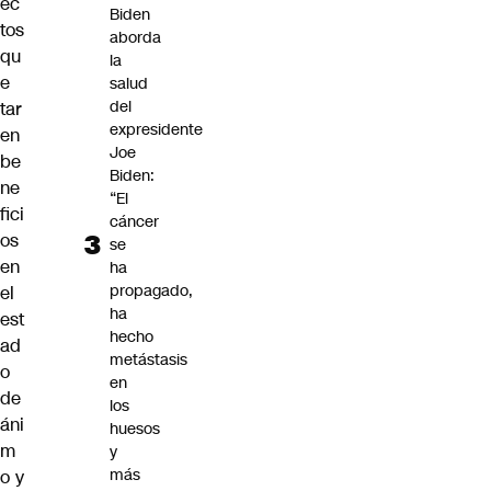
ec
Biden
tos
aborda
qu
la
e
salud
del
tar
expresidente
en
Joe
be
Biden:
ne
“El
fici
cáncer
os
se
en
ha
propagado,
el
ha
est
hecho
ad
metástasis
o
en
de
los
áni
huesos
m
y
más
o y