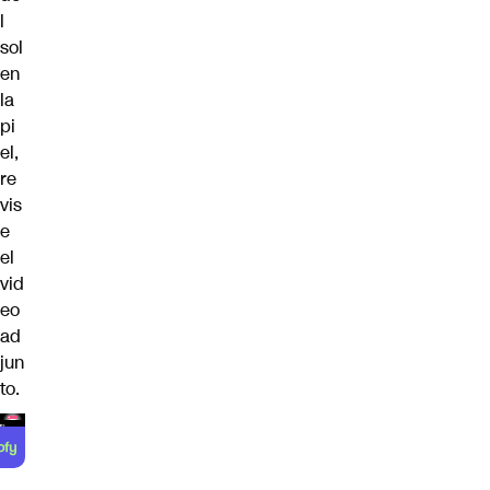
l
sol
en
la
pi
el,
re
vis
e
el
vid
eo
ad
jun
to.