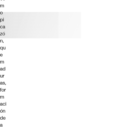
m
o
pi
ca
zó
n,
qu
e
m
ad
ur
as,
for
m
aci
ón
de
a