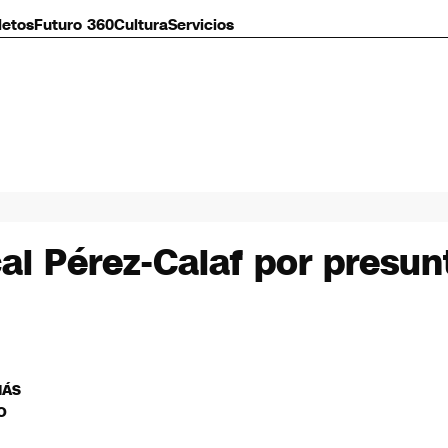
letos
Futuro 360
Cultura
Servicios
al Pérez-Calaf por presun
MÁS
O