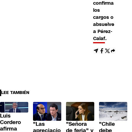
confirma
los
cargos o
absuelve
a Pérez-
Calaf.
LEE TAMBIÉN
Luis
Cordero
"Las
"Señora
"Chile
afirma
apreciacio
de feria" y
debe