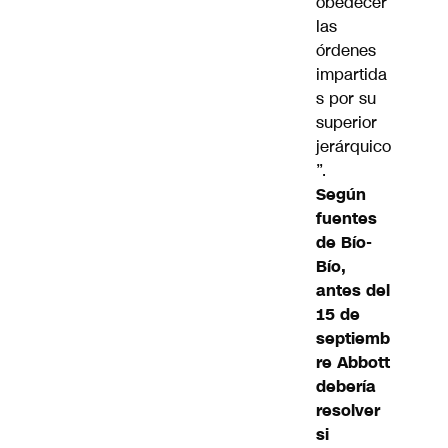
obedecer
las
órdenes
impartida
s por su
superior
jerárquico
”.
Según
fuentes
de Bío-
Bío,
antes del
15 de
septiemb
re Abbott
debería
resolver
si