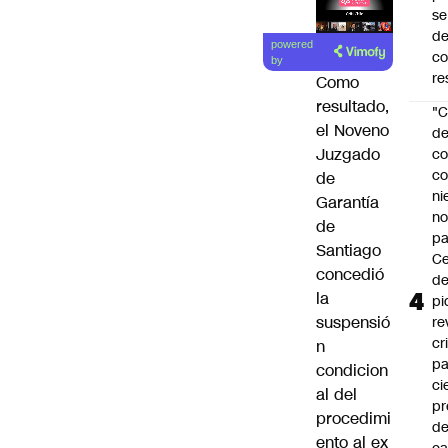
se
Lea el
de
powered
c
artículo
by
re
Como
resultado,
"C
el Noveno
d
Juzgado
co
co
de
ni
Garantía
n
de
pa
Santiago
Ce
concedió
de
la
pi
suspensió
re
cr
n
pa
condicion
ci
al del
pr
procedimi
d
ento al ex