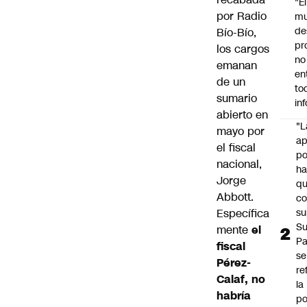
"É
por Radio
m
de
Bío-Bío,
pr
los cargos
no
emanan
en
de un
to
sumario
in
abierto en
"L
mayo por
ap
el fiscal
po
nacional,
h
Jorge
q
Abbott.
c
Específica
su
Su
mente
el
P
fiscal
se
Pérez-
re
Calaf, no
la
habría
po