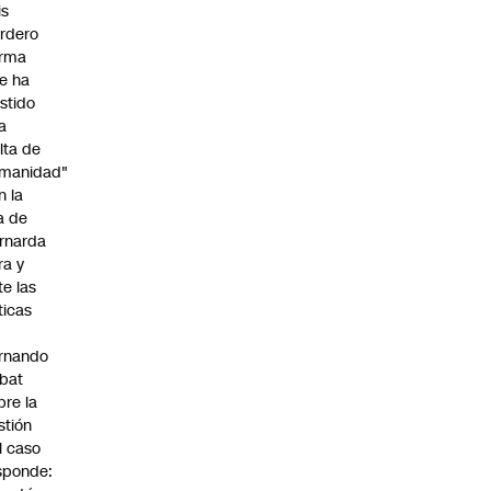
is
rdero
irma
e ha
istido
a
alta de
manidad"
n la
ja de
rnarda
ra y
te las
íticas
rnando
bat
bre la
stión
l caso
sponde: