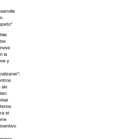
sarrolle
on
speto"
hile
ebe
nvivir
n la
eve y
o
ralizarse":
ntros
 ski
den
visar
iterios
ra el
erre
eventivo
e