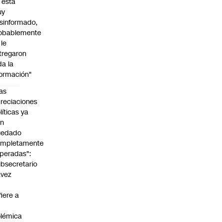
l está
uy
sinformado,
obablemente
 le
tregaron
da la
formación"
as
reciaciones
líticas ya
an
uedado
ompletamente
peradas":
bsecretario
avez
fiere a
lémica