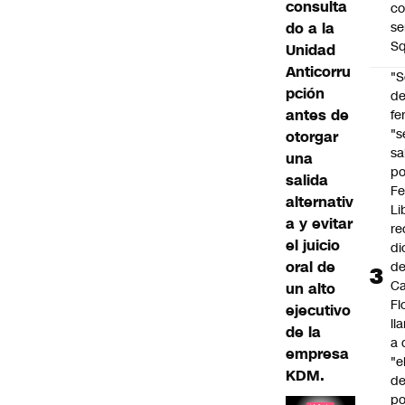
consulta
co
do a la
se
Sq
Unidad
Anticorru
"S
pción
d
antes de
fe
"s
otorgar
sa
una
po
salida
Fe
alternativ
Li
a y evitar
re
el juicio
di
oral de
d
Ca
un alto
Fl
ejecutivo
ll
de la
a 
empresa
"e
KDM.
d
po