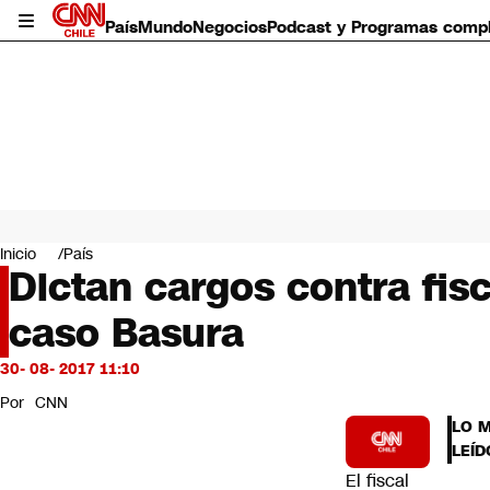
País
Mundo
Negocios
Podcast y Programas comp
País
Mundo
Inicio
País
Negocios
Dictan cargos contra fisc
Deportes
caso Basura
Programas completos
Cultura
Servicios
30- 08- 2017 11:10
Bits
Por
CNN
CNN Data
LO 
CNN tiempo
LEÍD
Futuro 360
El fiscal
Opinión