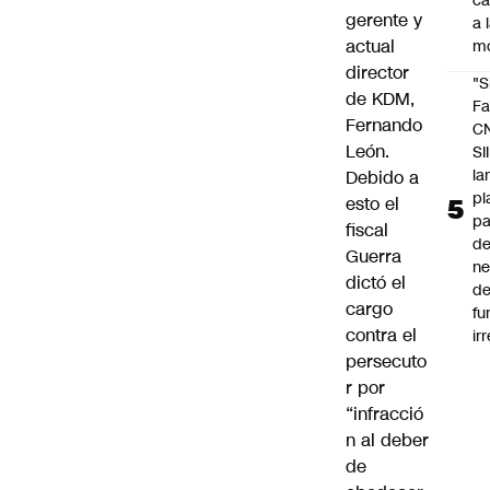
c
gerente y
a 
actual
m
director
"S
de KDM,
Fa
Fernando
C
León.
SII
la
Debido a
pl
esto el
pa
fiscal
de
Guerra
ne
dictó el
d
cargo
fu
contra el
ir
persecuto
r por
“infracció
n al deber
de