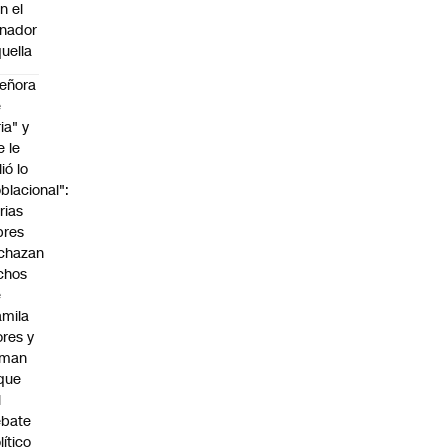
n el
nador
uella
eñora
e
ria" y
e le
lió lo
blacional":
rias
bres
chazan
chos
e
mila
ores y
aman
que
l
ebate
lítico