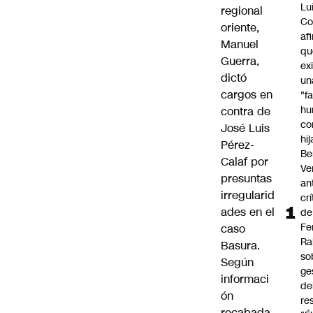
Lu
regional
Co
oriente,
af
Manuel
qu
Guerra,
ex
dictó
un
cargos en
"f
hu
contra de
co
José Luis
hi
Pérez-
Be
Calaf por
Ve
presuntas
an
irregularid
cr
ades en el
de
Fe
caso
Ra
Basura.
so
Según
ge
informaci
de
ón
re
recabada