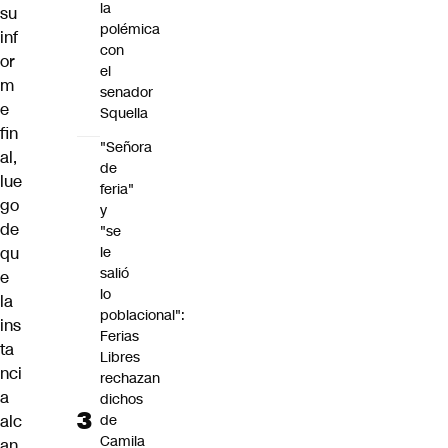
la
su
polémica
inf
con
or
el
m
senador
e
Squella
fin
"Señora
al,
de
lue
feria"
go
y
de
"se
qu
le
salió
e
lo
la
poblacional":
ins
Ferias
ta
Libres
nci
rechazan
a
dichos
alc
de
Camila
an