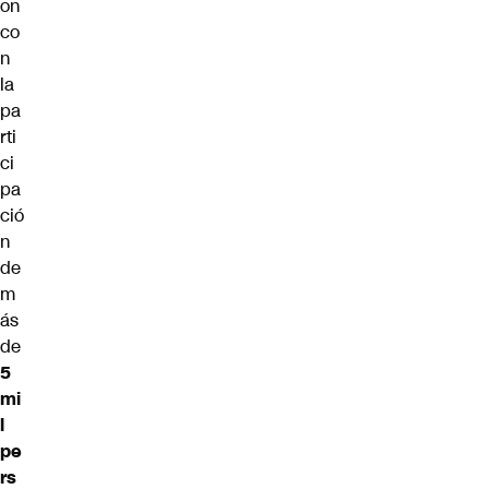
on
co
n
la
pa
rti
ci
pa
ció
n
de
m
ás
de
5
mi
l
pe
rs