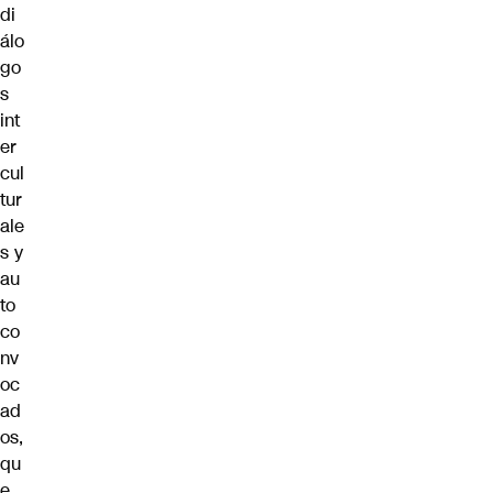
di
álo
go
s
int
er
cul
tur
ale
s y
au
to
co
nv
oc
ad
os,
qu
e,