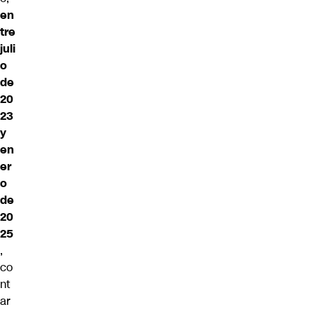
en
tre
juli
o
de
20
23
y
en
er
o
de
20
25
,
co
nt
ar