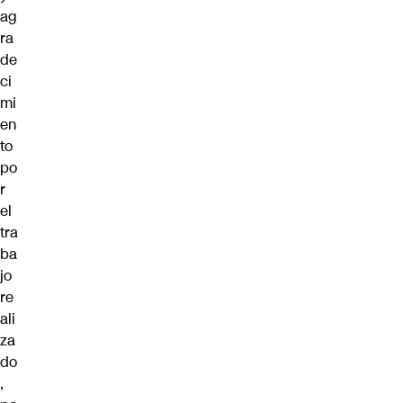
ag
ra
de
ci
mi
en
to
po
r
el
tra
ba
jo
re
ali
za
do
,