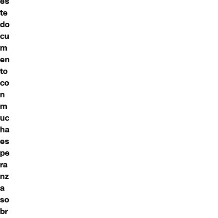
es
te
do
cu
m
en
to
co
n
m
uc
ha
es
pe
ra
nz
a
so
br