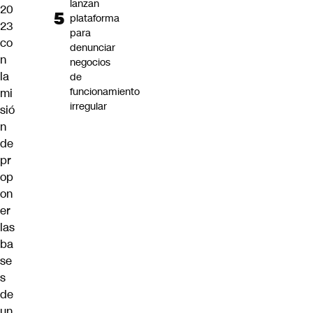
lanzan
20
plataforma
23
para
co
denunciar
n
negocios
la
de
funcionamiento
mi
irregular
sió
n
de
pr
op
on
er
las
ba
se
s
de
un