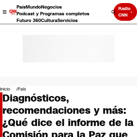
País
Mundo
Negocios
Radio
Podcast y Programas completos
CNN
Futuro 360
Cultura
Servicios
País
Mundo
Negocios
Inicio
País
Diagnósticos,
Deportes
Programas completos
recomendaciones y más:
Cultura
Servicios
¿Qué dice el informe de la
Bits
CNN Data
Comisión para la Paz que
CNN tiempo