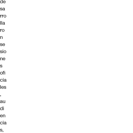
de
sa
rro
lla
ro
n
se
sio
ne
s
ofi
cia
les
,
au
di
en
cia
s,