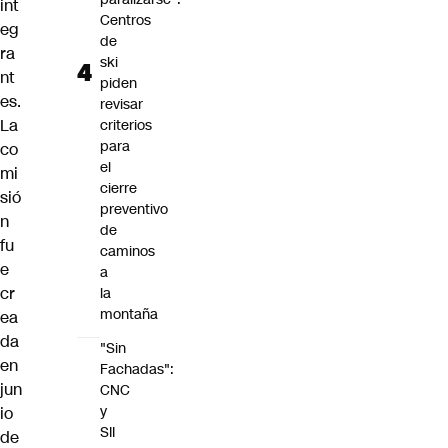
int
Centros
eg
de
ra
ski
nt
piden
es.
revisar
La
criterios
para
co
el
mi
cierre
sió
preventivo
n
de
fu
caminos
e
a
cr
la
montaña
ea
da
"Sin
en
Fachadas":
jun
CNC
y
io
SII
de