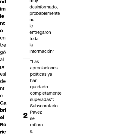
muy
nd
desinformado,
im
probablemente
ie
no
nt
le
o
entregaron
en
toda
tre
la
información"
gó
al
"Las
pr
apreciaciones
esi
políticas ya
han
de
quedado
nt
completamente
e
superadas":
Ga
Subsecretario
bri
Pavez
el
se
Bo
refiere
a
ric