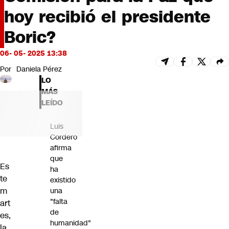
Futuro 360
hoy recibió el presidente
Opinión
Boric?
06- 05- 2025 13:38
Por
Daniela Pérez
LO
MÁS
LEÍDO
Luis
Cordero
afirma
que
Es
ha
te
existido
m
una
"falta
art
de
es,
humanidad"
la