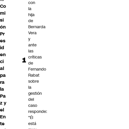
con
Co
la
mi
hija
si
de
ón
Bernarda
Vera
Pr
y
es
ante
id
las
en
críticas
ci
de
al
Fernando
pa
Rabat
sobre
ra
la
la
gestión
Pa
del
z y
caso
el
responde:
En
"Él
te
está