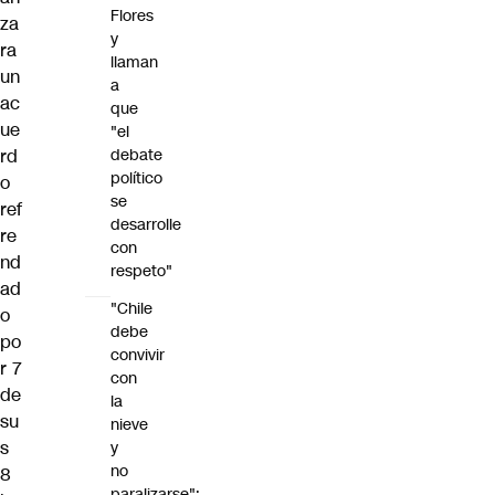
Flores
za
y
ra
llaman
un
a
ac
que
ue
"el
rd
debate
político
o
se
ref
desarrolle
re
con
nd
respeto"
ad
"Chile
o
debe
po
convivir
r 7
con
de
la
su
nieve
s
y
no
8
paralizarse":