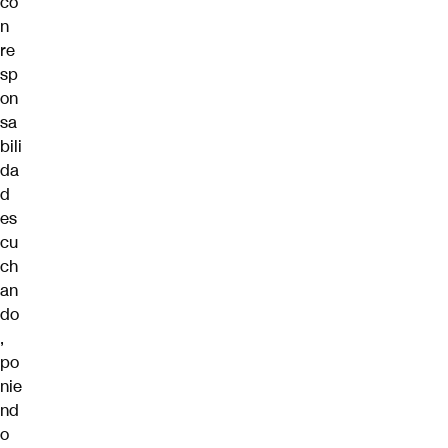
co
n
re
sp
on
sa
bili
da
d
es
cu
ch
an
do
,
po
nie
nd
o