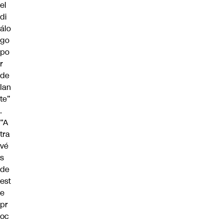
el
di
álo
go
po
r
de
lan
te”
.
“A
tra
vé
s
de
est
e
pr
oc