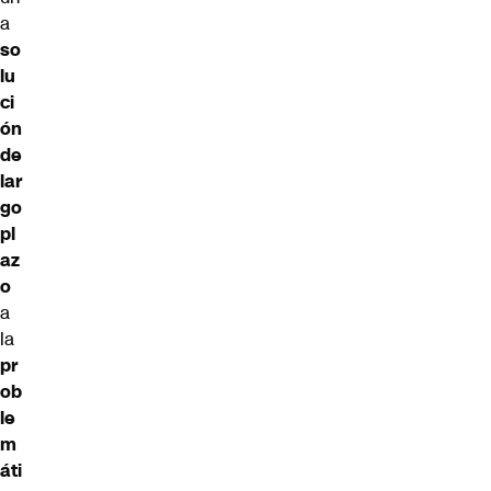
a
so
lu
ci
ón
de
lar
go
pl
az
o
a
la
pr
ob
le
m
áti