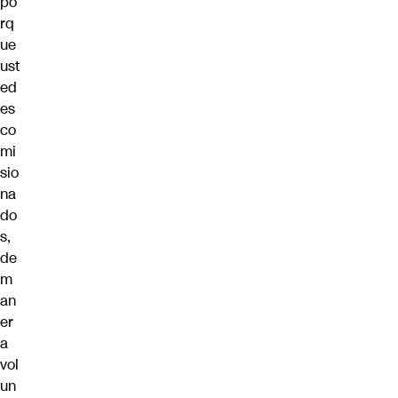
po
rq
ue
ust
ed
es
co
mi
sio
na
do
s,
de
m
an
er
a
vol
un