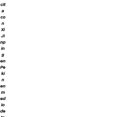
cit
a
co
n
Xi
Ji
np
in
g
en
Pe
kí
n
en
m
ed
io
de