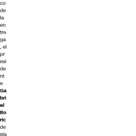
co
de
la
en
tre
ga
, el
pr
esi
de
nt
e
Ga
bri
el
Bo
ric
de
sta