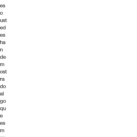
es
o
ust
ed
es
ha
n
de
m
ost
ra
do
al
go
qu
e
es
m