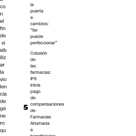
la
co
puerta
n
a
el
cambios:
fin
“Se
de
puede
vi
perfeccionar”
sib
Colusión
iliz
de
ar
las
la
farmacias:
IPS
vio
inicia
len
pago
cia
de
de
compensaciones
gé
de
ne
Farmacias
ro
Ahumada
a
qu