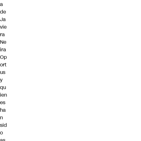
a
de
Ja
vie
ra
Ne
ira
Op
ort
us
y
qu
ien
es
ha
n
sid
o
as