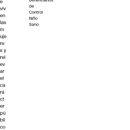
beneficiarios
e
de
viv
Control
en
Niño
las
Sano
m
uje
re
s y
rel
ev
ar
el
ca
rá
ct
er
pú
bli
co