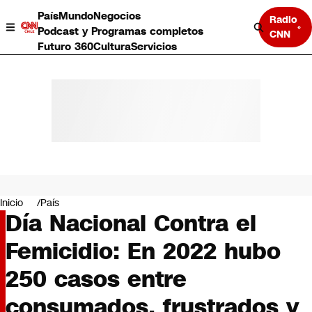
País
Mundo
Negocios
Radio
Podcast y Programas completos
CNN
Futuro 360
Cultura
Servicios
País
Mundo
Negocios
Inicio
País
Día Nacional Contra el
Deportes
Programas completos
Femicidio: En 2022 hubo
Cultura
Servicios
250 casos entre
Bits
CNN Data
consumados, frustrados y
CNN tiempo