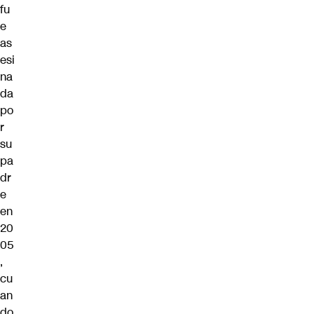
fu
e
as
esi
na
da
po
r
su
pa
dr
e
en
20
05
,
cu
an
do