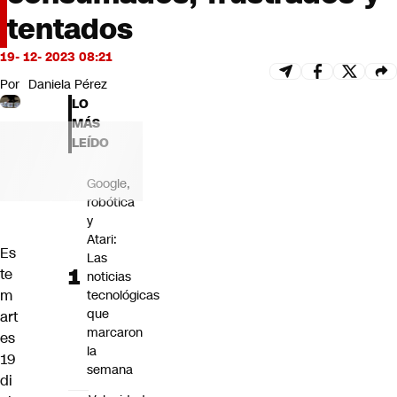
Futuro 360
tentados
Opinión
19- 12- 2023 08:21
Por
Daniela Pérez
LO
MÁS
LEÍDO
Google,
robótica
y
Atari:
Es
Las
te
noticias
m
tecnológicas
que
art
marcaron
es
la
19
semana
di