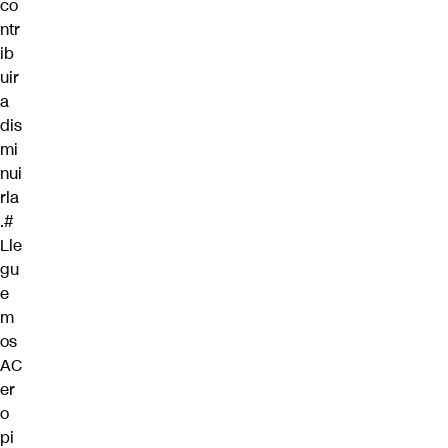
co
ntr
ib
uir
a
dis
mi
nui
rla
.
#
Lle
gu
e
m
os
AC
er
o
pi