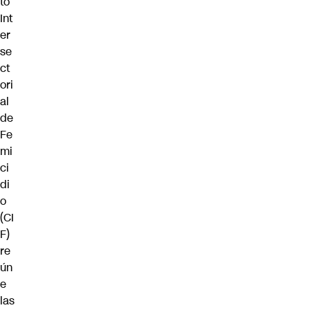
to
Int
er
se
ct
ori
al
de
Fe
mi
ci
di
o
(CI
F)
re
ún
e
las