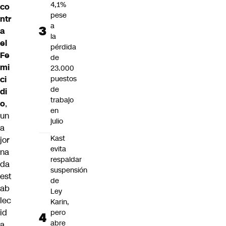
4,1%
co
pese
ntr
a
a
la
el
pérdida
Fe
de
mi
23.000
puestos
ci
de
di
trabajo
o
,
en
un
julio
a
Kast
jor
evita
na
respaldar
da
suspensión
est
de
ab
Ley
lec
Karin,
id
pero
abre
a