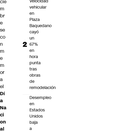
Velocidad
cie
vehicular
m
en
br
Plaza
e
Baquedano
se
cayó
co
un
n
67%
en
m
hora
e
punta
m
tras
or
obras
a
de
el
remodelación
Dí
Desempleo
a
en
Na
Estados
ci
Unidos
on
baja
a
al