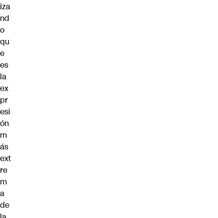
iza
nd
o
qu
e
es
la
ex
pr
esi
ón
m
ás
ext
re
m
a
de
la