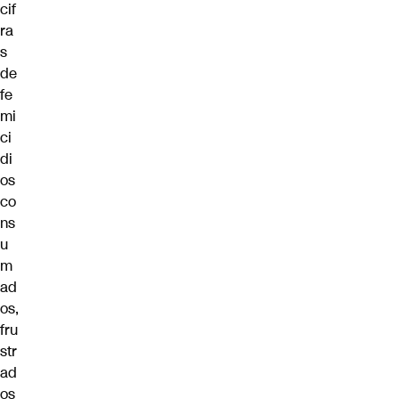
cif
ra
s
de
fe
mi
ci
di
os
co
ns
u
m
ad
os,
fru
str
ad
os