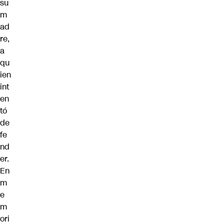
su
m
ad
re,
a
qu
ien
int
en
tó
de
fe
nd
er.
En
m
e
m
ori