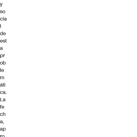
y
so
cia
l
de
est
a
pr
ob
le
m
áti
ca.
La
fe
ch
a,
ap
ro