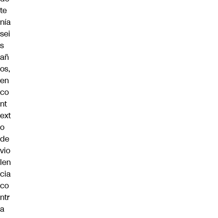
te
nía
sei
s
añ
os,
en
co
nt
ext
o
de
vio
len
cia
co
ntr
a