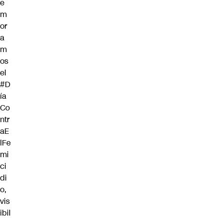
e
m
or
a
m
os
el
#D
ía
Co
ntr
aE
lFe
mi
ci
di
o
,
vis
ibil