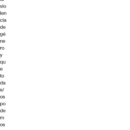
vio
len
cia
de
gé
ne
ro
y
qu
e
to
da
s/
os
po
de
m
os