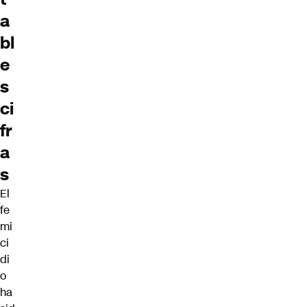
a
bl
e
s
ci
fr
a
s
El
fe
mi
ci
di
o
ha