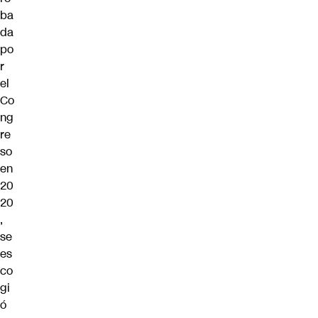
ba
da
po
r
el
Co
ng
re
so
en
20
20
,
se
es
co
gi
ó