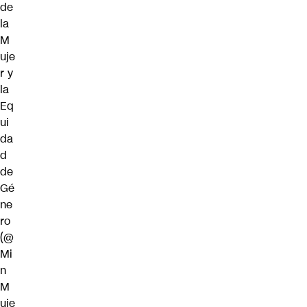
de
la
M
uje
r y
la
Eq
ui
da
d
de
Gé
ne
ro
(@
Mi
n
M
uje