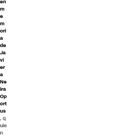
en
m
e
m
ori
a
de
Ja
vi
er
a
Ne
ira
Op
ort
us
, q
uie
n